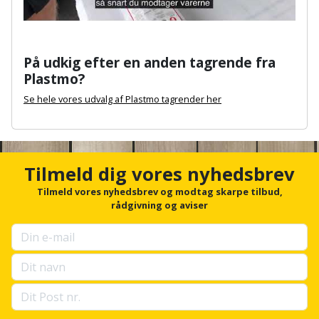
Slibemaskine
Varmepumpeskjuler
Sømpistol
Velux
På udkig efter en anden tagrende fra
Plastmo?
gardin
Sømpistoltilbehør
Se hele vores udvalg af Plastmo tagrender her
Spånsuger
A
n
Stiftepistol
c
h
Tilmeld dig vores nyhedsbrev
o
Stiksav
r
Tilmeld vores nyhedsbrev og modtag skarpe tilbud,
f
rådgivning og aviser
Stiksavsklinge
o
r
u
Støvblæser
p
s
Støvsugertilbehør
e
l
l
Svejseværk