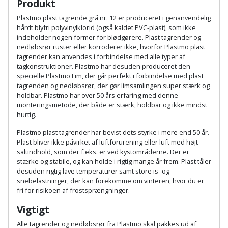
Produkt
Palleløfter
Industristøvsuger
Højbede
Sternbeklædning
Plastmo plast tagrende grå nr. 12 er produceret i genanvendelig
hårdt blyfri polyvinylklorid (også kaldet PVC-plast), som ikke
Polsøger
Kantfræser
Højtaler
Tag
indeholder nogen former for blødgørere. Plast tagrender og
nedløbsrør ruster eller korroderer ikke, hvorfor Plastmo plast
og
Profilsaks
Kantlimer
Hylder
tagrender kan anvendes i forbindelse med alle typer af
tagplader
tagkonstruktioner. Plastmo har desuden produceret den
specielle Plastmo Lim, der går perfekt i forbindelse med plast
Reb
Kantlimertilbehør
Jagt
tagrenden og nedløbsrør, der gør limsamlingen super stærk og
Terrassebrædder
og
og
holdbar. Plastmo har over 50 års erfaring med denne
Kap-
snor
monteringsmetode, der både er stærk, holdbar og ikke mindst
fritid
Terrasseopklodsning
og
hurtig.
Renseservietter
geringssav
Jul
Plastmo plast tagrender har bevist dets styrke i mere end 50 år.
Tråd
og
Plast bliver ikke påvirket af luftforurening eller luft med højt
til
saltindhold, som der f.eks. er ved kystområderne. Der er
Kerneboremaskine
Kaffe
wipes
byggeri
stærke og stabile, og kan holde i rigtig mange år frem. Plast tåler
desuden rigtig lave temperaturer samt store is- og
Klammepistol
Klæbesøm
Sækkelukker
snebelastninger, der kan forekomme om vinteren, hvor du er
Træ
fri for risikoen af frostsprængninger.
Klippeværktøj
Køkkenudstyr
Saks
Vigtigt
Vinduer
Alle tagrender og nedløbsrør fra Plastmo skal pakkes ud af
Kombokit
Leg