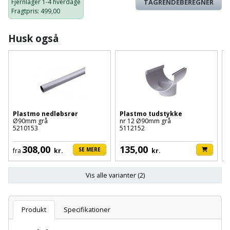
Plastlister
Fjernlager
1-4 hverdage
TAGRENDEBEREGNER
Flisevibrator
Gummibåd
Fragtpris
: 499,00
Løfteudstyr
og
Radonsikring
Føringsskinne
Husk også
kajak
Målebånd
Rumdeler
Forlængerledning
Havemøbler
Markeringsværktøj
Sand
Fugepistol
Havepleje
og
Mejsel
Fugtmåler
grus
Haveredskaber
Murerværktøj
Plastmo nedløbsrør
Plastmo tudstykke
P
Ø90mm grå
nr 12 Ø90mm grå
n
Gipsskruemaskine
Skruer,
5210153
5112152
5
Haveslange
Nedstryger
bolte
Girafsliber
308,00
135,00
og
SE MERE
fra
kr.
kr.
og
Nøgleværktøj
tilbehør
møtrikker
Girafsliber
Vis alle varianter (2)
Økse
tilbehør
Havetilbehør
Skunklem
Produkt
Specifikationer
Oliekande
Høvl
Hegn
Søm