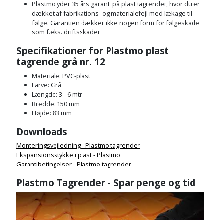
Prepping
Plastmo yder 35 års garanti på plast tagrender, hvor du er
Mejselhammer
dækket af fabrikations- og materialefejl med lækage til
Soldater
Presenning
følge. Garantien dækker ikke nogen form for følgeskade
støtte
Multicutter
som f.eks. driftsskader
og
Redskabsskur
Specifikationer for Plastmo plast
teleskopstøtte
Multicuttertilbehør
tagrende grå nr. 12
Rengøring
Materiale: PVC-plast
Stålbørste
Multisliber
Farve: Grå
Shelter
Længde: 3 - 6 mtr
Stemmejern
Nedbrydningshammer
Bredde: 150 mm
Højde: 83 mm
Sikkerhed
Stige
Overfræser
i
Downloads
hjemmet
Monteringsvejledning - Plastmo tagrender
Stillads
Overfræsertilbehør
Ekspansionsstykke i plast - Plastmo
Garantibetingelser - Plastmo tagrender
Skadedyrsbekæmpelse
Tænger
Polermaskine
Plastmo Tagrender - Spar penge og tid
Skraldespandsskjuler
Tagpapbrænder
Rillefræser
Skydelåge
Tapetværktøj
Røreværk