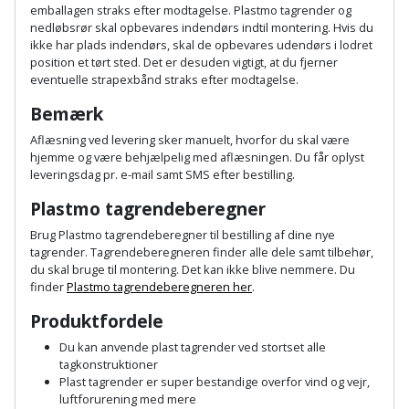
Sav
WinWin
emballagen straks efter modtagelse. Plastmo tagrender og
nedløbsrør skal opbevares indendørs indtil montering. Hvis du
plader
Kompressor
Lommelygte
Savbuk
ikke har plads indendørs, skal de opbevares udendørs i lodret
position et tørt sted. Det er desuden vigtigt, at du fjerner
Lader
eventuelle strapexbånd straks efter modtagelse.
Merchandise
Savklinge
Bemærk
Ligesliber
Mobiltilbehør
Skraber
Aflæsning ved levering sker manuelt, hvorfor du skal være
hjemme og være behjælpelig med aflæsningen. Du får oplyst
Limpistol
Pavillon
Skruestik
leveringsdag pr. e-mail samt SMS efter bestilling.
Plastmo tagrendeberegner
Linjelaser
Personlig
Skruetrækker
Brug Plastmo tagrendeberegner til bestilling af dine nye
pleje
Loddekolbe
tagrender. Tagrendeberegneren finder alle dele samt tilbehør,
Skruetvinge
du skal bruge til montering. Det kan ikke blive nemmere. Du
Plantekasser
finder
Plastmo tagrendeberegneren her
.
Luftværktøj
Slibeartikler
Produktfordele
Postkasse
Måleinstrumenter
Smøring
Du kan anvende plast tagrender ved stortset alle
tagkonstruktioner
Postkassestander
og
Malersprøjte
Plast tagrender er super bestandige overfor vind og vejr,
rustopløser
luftforurening med mere