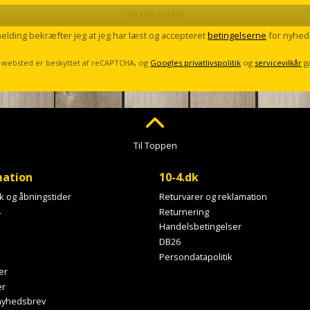
TILMELD MIG
melding bekræfter jeg at jeg har læst og accepteret
betingelserne
for nyhed
 websted er beskyttet af reCAPTCHA, og
Googles privatlivspolitik
og
servicevilkår
g
Til Toppen
mation
10-4.dk
ik og åbningstider
Returvarer og reklamation
4
Returnering
Handelsbetingelser
DB26
Persondatapolitik
er
er
 nyhedsbrev