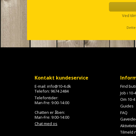
s
e
l
Ved til
l
s
Dette
c
r
o
l
l
Kontakt kundeservice
Infor
E-mail:
info@10-4.dk
Find but
Telefon:
9674 2484
Job i 10-
Telefontider:
Om 10-4
Man-Fre: 9:00-14:00
Guides
Chatten er åben:
FAQ
Man-Fre: 9:00-14:00
Gaveide
Chat med os
Aktivitet
Tilmeld