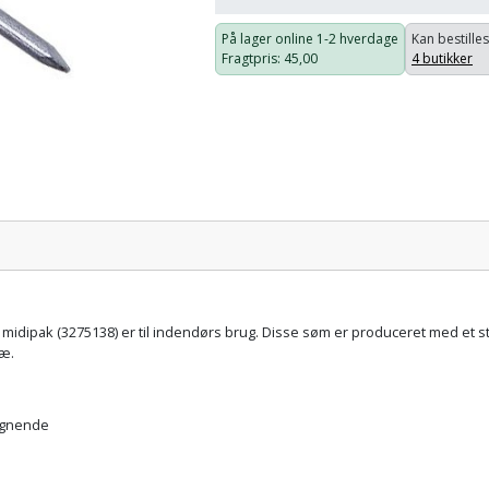
På lager online
1-2 hverdage
Kan bestilles
Fragtpris
: 45,00
4 butikker
Pris:
idipak (3275138) er til indendørs brug. Disse søm er produceret med et sto
ræ.
lignende