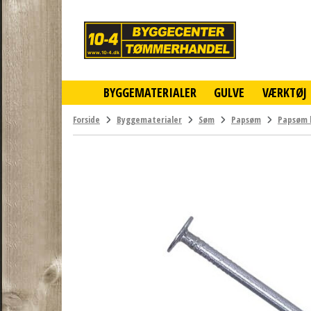
10-
4
-
billigt
online
BYGGEMATERIALER
GULVE
VÆRKTØJ
byggemarked
og
tømmerhandel
Forside
Byggematerialer
Søm
Papsøm
Papsøm 
-
Klik
og
byg