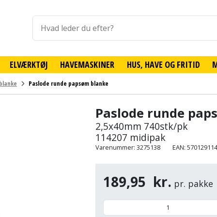
ELVÆRKTØJ
HAVEMASKINER
HUS, HAVE OG FRITID
blanke
Paslode runde papsøm blanke
Paslode runde pap
2,5x40mm 740stk/pk
114207 midipak
Varenummer: 3275138
EAN: 57012911
189,95
kr.
pr. pakke