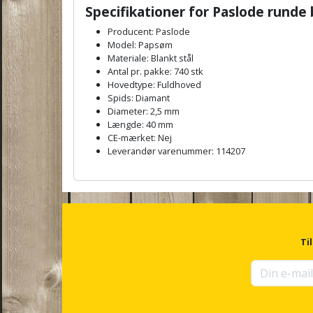
Specifikationer for Paslode
runde
Producent: Paslode
Model: Papsøm
Materiale: Blankt stål
Antal pr. pakke: 740 stk
Hovedtype: Fuldhoved
Spids: Diamant
Diameter: 2,5 mm
Længde: 40 mm
CE-mærket: Nej
Leverandør varenummer: 114207
A
n
c
h
o
r
Ti
f
o
r
u
p