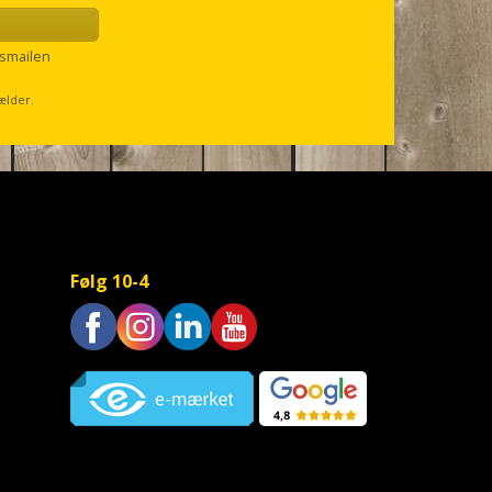
smailen
ælder.
Følg 10-4
Trustpilot