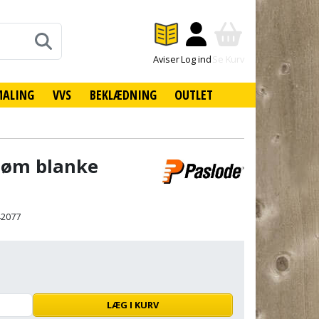
Aviser
Log ind
Se Kurv
MALING
VVS
BEKLÆDNING
OUTLET
søm blanke
42077
LÆG I KURV