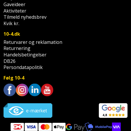
Sav
WinWin
Gaveideer
Aktiviteter
plader
Kompressor
Lommelygte
Savbuk
Tilmeld nyhedsbrev
Kvik kr.
Lader
Merchandise
Savklinge
10-4.dk
Ligesliber
Mobiltilbehør
Skraber
Returvarer og reklamation
Returnering
Limpistol
Pavillon
Handelsbetingelser
Skruestik
DB26
Linjelaser
Persondatapolitik
Personlig
Skruetrækker
pleje
Følg 10-4
Loddekolbe
Skruetvinge
Plantekasser
Luftværktøj
Slibeartikler
Trustpilot
Postkasse
Måleinstrumenter
Smøring
Postkassestander
og
Malersprøjte
rustopløser