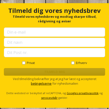
Plastlister
Flisevibrator
c
Gummibåd
h
Løfteudstyr
Tilmeld dig vores nyhedsbrev
og
o
Radonsikring
Føringsskinne
r
Tilmeld vores nyhedsbrev og modtag skarpe tilbud,
kajak
Målebånd
f
rådgivning og aviser
Rumdeler
Forlængerledning
o
Havemøbler
r
Markeringsværktøj
u
Sand
Fugepistol
p
Havepleje
og
Mejsel
s
Fugtmåler
grus
e
Haveredskaber
l
Murerværktøj
l
Gipsskruemaskine
Skruer,
s
Privat
Erhverv
Haveslange
Nedstryger
bolte
c
Girafsliber
og
r
TILMELD MIG
og
o
Nøgleværktøj
tilbehør
Ved tilmelding bekræfter jeg at jeg har læst og accepteret
møtrikker
l
Girafsliber
betingelserne
for nyhedsmailen
l
Økse
tilbehør
Havetilbehør
Skunklem
Dette websted er beskyttet af reCAPTCHA, og
Googles privatlivspolitik
og
servicevilkår
gælder.
Oliekande
Høvl
Hegn
Søm