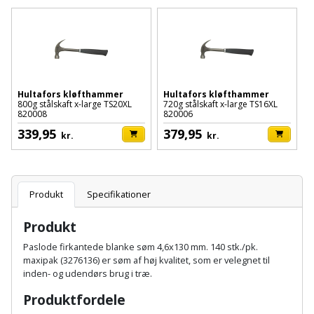
Batteri
kr.
og
Rør
Brænde
Fugtsikring
Fugepistol
Motorenhed
afrensning
og
Betonsliber
og
fittings
Brændeovn
Garageport
Motorsav
Spartelmasse
skumpistol
Guides
Bindemaskine
og
til
Stålvask
Brandslukker
Gelænder
Gevindskærer
kædesav
Hultafors kløfthammer
Hultafors kløfthammer
væg
Bits
800g stålskaft x-large TS20XL
720g stålskaft x-large TS16XL
Gaveideer
Ventilation
820008
820006
Brugskunst
Gips
Gipsværktøj
Motorsav
Tape
og
Bor
339,95
379,95
kr.
kr.
Aktiviteter
og
indeklima
Camping
Grundmursplader
Glasløfter
Bordrundsav
kædesav
tilbehør
Damprengøring
Hardieplank
Glasskærer
Produkt
Specifikationer
Bore-
brædder
og
Pælebor
Dørmåtte
Produkt
Hæftepistol
skruemaskine
Hemsestige
og
Paslode firkantede blanke søm 4,6x130 mm. 140 stk./pk.
Plæneklipper
Dørrist
maxipak (3276136) er søm af høj kvalitet, som er velegnet til
-
Borehammer
Isolering
inden- og udendørs brug i træ.
hammer
Plæneklipper
Drivhus
Produktfordele
Boremaskinetilbehør
tilbehør
Komposit