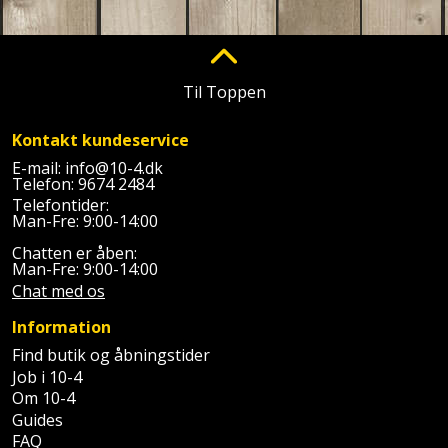
Palleløfter
Industristøvsuger
Højbede
Sternbeklædning
Polsøger
Kantfræser
Højtaler
Tag
Til Toppen
og
Profilsaks
Kantlimer
Hylder
tagplader
Kontakt kundeservice
Reb
Kantlimertilbehør
Jagt
E-mail:
info@10-4.dk
Terrassebrædder
og
og
Telefon:
9674 2484
Kap-
snor
Telefontider:
fritid
Terrasseopklodsning
Man-Fre: 9:00-14:00
og
Renseservietter
geringssav
Chatten er åben:
Jul
Tråd
Man-Fre: 9:00-14:00
og
Chat med os
til
Kerneboremaskine
Kaffe
wipes
byggeri
Information
Klammepistol
Klæbesøm
Sækkelukker
Find butik og åbningstider
Træ
Job i 10-4
Klippeværktøj
Køkkenudstyr
Om 10-4
Saks
Vinduer
Guides
FAQ
Kombokit
Leg