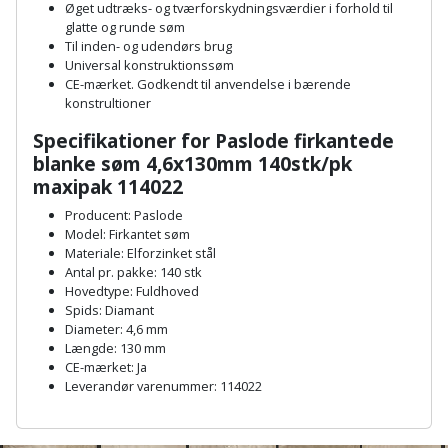
Hammer
Drivhustilbehør
Øget udtræks- og tværforskydningsværdier i forhold til
terrassebrædder
glatte og runde søm
Detektor
Robotplæneklipper
Til inden- og udendørs brug
Høvl
Elartikler
Lecablokke
Universal konstruktionssøm
Diamantskæremaskine
Robotplæneklipper
CE-mærket. Godkendt til anvendelse i bærende
og
Kiler
Flagstænger
konstrultioner
tilbehør
fundablokke
Diamantslibertilbehør
til
Specifikationer for Paslode
firkantede
Kloakrenser
Vandpumpe
hus
blanke søm 4,6x130mm 140stk/pk
Lofter
Dykkerpistol
og
maxipak 114022
Kniv
Vertikalskærer
have
Lofttrapper
Producent: Paslode
og
Dyksav
/
Model: Firkantet søm
hobbykniv
mosfjerner
Fuglefoderhus
Materiale: Elforzinket stål
Murbinder
Excentersliber
Antal pr. pakke: 140 stk
Koben
Hovedtype: Fuldhoved
Vinduesvasker
Garderobe
Murpap
Spids: Diamant
Excenterslibertilbehør
opbevaring
og
Diameter: 4,6 mm
Kridtsnor
Længde: 130 mm
murfolie
Fedtsprøjte
CE-mærket: Ja
Gavekort
Lærlingesæt
Leverandør varenummer: 114022
Mursten
Flamingoskærer
A
Grill
Landmålerstok
n