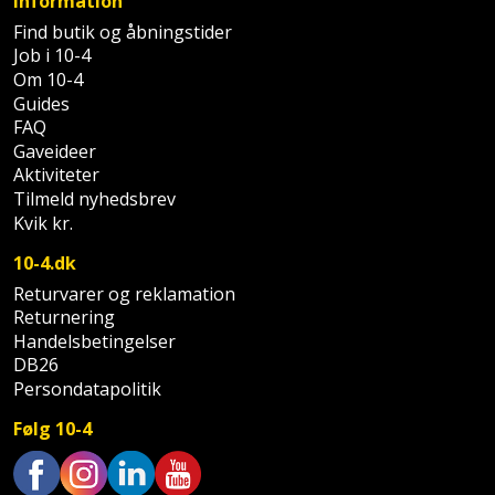
Information
Palleløfter
Industristøvsuger
Højbede
Sternbeklædning
Find butik og åbningstider
Job i 10-4
Polsøger
Kantfræser
Højtaler
Tag
Om 10-4
Guides
og
Profilsaks
Kantlimer
Hylder
FAQ
tagplader
Gaveideer
Reb
Kantlimertilbehør
Jagt
Aktiviteter
Terrassebrædder
og
Tilmeld nyhedsbrev
og
Kap-
Kvik kr.
snor
fritid
Terrasseopklodsning
og
10-4.dk
Renseservietter
geringssav
Jul
Tråd
Returvarer og reklamation
og
Returnering
til
Kerneboremaskine
Kaffe
wipes
Handelsbetingelser
byggeri
DB26
Klammepistol
Klæbesøm
Persondatapolitik
Sækkelukker
Træ
Følg 10-4
Klippeværktøj
Køkkenudstyr
Saks
Vinduer
Kombokit
Leg