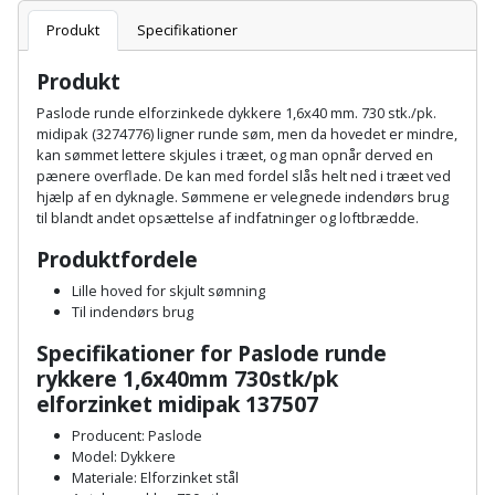
Batteri
kr.
og
Rør
Brænde
Produkt
Specifikationer
Fugtsikring
Fugepistol
Motorenhed
afrensning
og
Betonsliber
og
fittings
Produkt
Brændeovn
Garageport
Motorsav
Spartelmasse
skumpistol
Guides
Bindemaskine
Paslode runde elforzinkede dykkere 1,6x40 mm. 730 stk./pk.
og
til
Stålvask
midipak (3274776) ligner runde søm, men da hovedet er mindre,
Brandslukker
Gelænder
Gevindskærer
kædesav
væg
Bits
kan sømmet lettere skjules i træet, og man opnår derved en
Gaveideer
Ventilation
pænere overflade. De kan med fordel slås helt ned i træet ved
Brugskunst
Gips
hjælp af en dyknagle. Sømmene er velegnede indendørs brug
Gipsværktøj
Motorsav
Tape
og
Bor
til blandt andet opsættelse af indfatninger og loftbrædde.
Aktiviteter
og
indeklima
Camping
Grundmursplader
Glasløfter
Produktfordele
Bordrundsav
kædesav
tilbehør
Damprengøring
Lille hoved for skjult sømning
Hardieplank
Glasskærer
Bore-
Til indendørs brug
brædder
og
Pælebor
Dørmåtte
Specifikationer for Paslode
runde
Hæftepistol
skruemaskine
rykkere 1,6x40mm 730stk/pk
Hemsestige
og
Plæneklipper
Dørrist
elforzinket midipak 137507
-
Borehammer
Isolering
Producent: Paslode
hammer
Plæneklipper
Drivhus
Model: Dykkere
Boremaskinetilbehør
tilbehør
Materiale: Elforzinket stål
Komposit