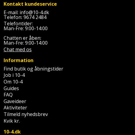
Palleløfter
Industristøvsuger
Kontakt kundeservice
Højbede
Sternbeklædning
E-mail:
info@10-4.dk
Polsøger
Telefon:
9674 2484
Kantfræser
Højtaler
Tag
Telefontider:
Man-Fre: 9:00-14:00
og
Profilsaks
Kantlimer
Hylder
tagplader
Chatten er åben:
Man-Fre: 9:00-14:00
Reb
Kantlimertilbehør
Jagt
Chat med os
Terrassebrædder
og
og
Kap-
Information
snor
fritid
Terrasseopklodsning
og
Find butik og åbningstider
Job i 10-4
Renseservietter
geringssav
Jul
Tråd
Om 10-4
og
til
Guides
Kerneboremaskine
Kaffe
wipes
FAQ
byggeri
Gaveideer
Klammepistol
Klæbesøm
Sækkelukker
Aktiviteter
Træ
Tilmeld nyhedsbrev
Klippeværktøj
Køkkenudstyr
Saks
Kvik kr.
Vinduer
10-4.dk
Kombokit
Leg