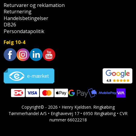
Sav
WinWin
Returvarer og reklamation
Returnering
plader
Kompressor
Lommelygte
Savbuk
Handelsbetingelser
DB26
Lader
Merchandise
Savklinge
Persondatapolitik
Ligesliber
Mobiltilbehør
Følg 10-4
Skraber
Limpistol
Pavillon
Skruestik
Trustpilot
Linjelaser
Personlig
Skruetrækker
pleje
Loddekolbe
Skruetvinge
Plantekasser
Luftværktøj
Slibeartikler
Postkasse
Copyright© - 2026 • Henry Kjeldsen. Ringkøbing
Måleinstrumenter
Tømmerhandel A/S • Enghavevej 17 • 6950 Ringkøbing • CVR
Smøring
nummer 66022218
Postkassestander
og
Malersprøjte
rustopløser