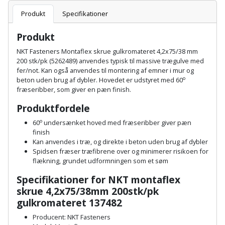
Batteri
kr.
og
Rør
Brænde
Produkt
Specifikationer
Fugtsikring
Fugepistol
Motorenhed
afrensning
og
Betonsliber
og
fittings
Produkt
Brændeovn
Garageport
Motorsav
Spartelmasse
skumpistol
Guides
Bindemaskine
NKT Fasteners Montaflex skrue gulkromateret 4,2x75/38 mm
og
til
Stålvask
200 stk/pk (5262489) anvendes typisk til massive trægulve med
Brandslukker
Gelænder
Gevindskærer
kædesav
væg
Bits
fer/not. Kan også anvendes til montering af emner i mur og
Gaveideer
Ventilation
o
beton uden brug af dybler. Hovedet er udstyret med 60
Brugskunst
Gips
fræseribber, som giver en pæn finish.
Gipsværktøj
Motorsav
Tape
og
Bor
Aktiviteter
og
Produktfordele
indeklima
Camping
Grundmursplader
Glasløfter
Bordrundsav
kædesav
o
60
undersænket hoved med fræseribber giver pæn
tilbehør
Damprengøring
finish
Hardieplank
Glasskærer
Bore-
Kan anvendes i træ, og direkte i beton uden brug af dybler
brædder
Spidsen fræser træfibrene over og minimerer risikoen for
og
Pælebor
Dørmåtte
flækning, grundet udformningen som et søm
Hæftepistol
skruemaskine
Hemsestige
og
Specifikationer for
NKT montaflex
Plæneklipper
Dørrist
-
skrue 4,2x75/38mm 200stk/pk
Borehammer
Isolering
gulkromateret 137482
hammer
Plæneklipper
Drivhus
Boremaskinetilbehør
tilbehør
Producent: NKT Fasteners
Komposit