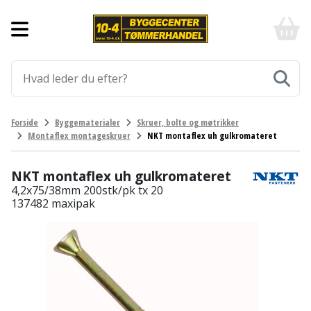
Forside
10-
4
-
Byggematerialer
billigt
online
Aluprofiler
Gulve
byggemarked
og
tømmerhandel
Armering
Fliser
Værktøj
Forside
Byggematerialer
Skruer, bolte og møtrikker
-
og
Montaflex montageskruer
NKT montaflex uh gulkromateret
Klik
Asfalt
Afmærkning
Elværktøj
klinker
og
byg
NKT montaflex uh gulkromateret
Befæstigelse
Arbejdsbuk
Afkortersav
Havemaskiner
Gulvtilbehør
4,2x75/38mm 200stk/pk tx 20
137482 maxipak
Bordplade
Arbejdsvogn
Afstandsmåler
Brændekløver
Hus,
Gulvunderlag
have
Byggeplader
Bærehåndtag
Arbejdsbord
Buskrydder
Gulvvarme
og
fritid
Bygningsbeslag
Båndstrammer
Arbejdslamper
Dykpumpe
Laminatgulv
og
og
Affaldssortering
Maling