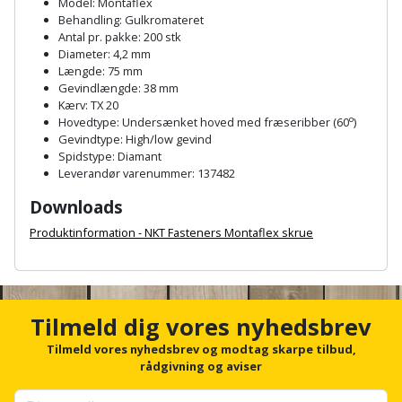
Hammer
Model: Montaflex
Drivhustilbehør
terrassebrædder
Behandling: Gulkromateret
Detektor
Robotplæneklipper
Antal pr. pakke: 200 stk
Høvl
Elartikler
Lecablokke
Diameter: 4,2 mm
Diamantskæremaskine
Robotplæneklipper
Længde: 75 mm
og
Kiler
Flagstænger
Gevindlængde: 38 mm
tilbehør
fundablokke
Kærv: TX 20
Diamantslibertilbehør
til
o
Hovedtype: Undersænket hoved med fræseribber (60
)
Kloakrenser
Vandpumpe
hus
Gevindtype: High/low gevind
Lofter
Dykkerpistol
Spidstype: Diamant
og
Kniv
Leverandør varenummer: 137482
Vertikalskærer
have
Lofttrapper
og
Dyksav
/
Downloads
hobbykniv
mosfjerner
Fuglefoderhus
Murbinder
Produktinformation - NKT Fasteners Montaflex skrue
Excentersliber
Koben
A
Vinduesvasker
Garderobe
Murpap
Excenterslibertilbehør
n
opbevaring
og
c
Kridtsnor
h
Tilmeld dig vores nyhedsbrev
murfolie
Fedtsprøjte
o
Gavekort
Lærlingesæt
r
Tilmeld vores nyhedsbrev og modtag skarpe tilbud,
Mursten
Flamingoskærer
f
rådgivning og aviser
Grill
o
Landmålerstok
r