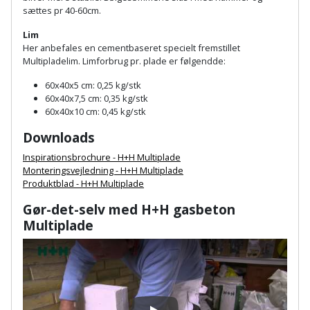
Palleløfter
Industristøvsuger
Højbede
sættes pr 40-60cm.
Sternbeklædning
Lim
Polsøger
Kantfræser
Højtaler
Tag
Her anbefales en cementbaseret specielt fremstillet
Multipladelim. Limforbrug pr. plade er følgendde:
og
Profilsaks
Kantlimer
Hylder
tagplader
60x40x5 cm: 0,25 kg/stk
60x40x7,5 cm: 0,35 kg/stk
Reb
Kantlimertilbehør
Jagt
60x40x10 cm: 0,45 kg/stk
Terrassebrædder
og
og
Downloads
Kap-
snor
fritid
Terrasseopklodsning
og
Inspirationsbrochure - H+H Multiplade
Monteringsvejledning - H+H Multiplade
Renseservietter
geringssav
Jul
Tråd
Produktblad - H+H Multiplade
og
til
Gør-det-selv med H+H gasbeton
Kerneboremaskine
Kaffe
wipes
byggeri
Multiplade
Klammepistol
Klæbesøm
Sækkelukker
Træ
Klippeværktøj
Køkkenudstyr
Saks
Vinduer
Kombokit
Leg