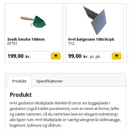
Batteri
kr.
og
Rør
Brænde
Fugtsikring
Fugepistol
Motorenhed
afrensning
og
Betonsliber
og
fittings
Brændeovn
Garageport
Motorsav
Spartelmasse
skumpistol
Guides
Bindemaskine
og
til
Stålvask
Brandslukker
Gelænder
Gevindskærer
kædesav
Svalk limske 100mm
H+H bølgesøm 100stk/pk
væg
Bits
07751
712
t
Gaveideer
Ventilation
7
Brugskunst
Gips
Gipsværktøj
Motorsav
Tape
og
Bor
199,00
99,00
kr.
kr.
pr. pk.
Aktiviteter
og
indeklima
Camping
Grundmursplader
Glasløfter
Bordrundsav
kædesav
tilbehør
Damprengøring
Hardieplank
Glasskærer
Produkt
Specifikationer
Bore-
brædder
og
Pælebor
Dørmåtte
Produkt
Hæftepistol
skruemaskine
Hemsestige
og
H+H gasbeton Multiplade 60x40x10 cm er en byggeplade i
Plæneklipper
Dørrist
gasbeton (også kaldet porebeton), som er nemt at forme, løfte
-
Borehammer
Isolering
og sætte sammen, så du nemt kan lave en elegant indretning i
hammer
Plæneklipper
Drivhus
alle typer rum. H+H Multiplade er særlig velegnet til skillevægge,
bagmure, lydmure og vådrum.
Boremaskinetilbehør
tilbehør
Komposit