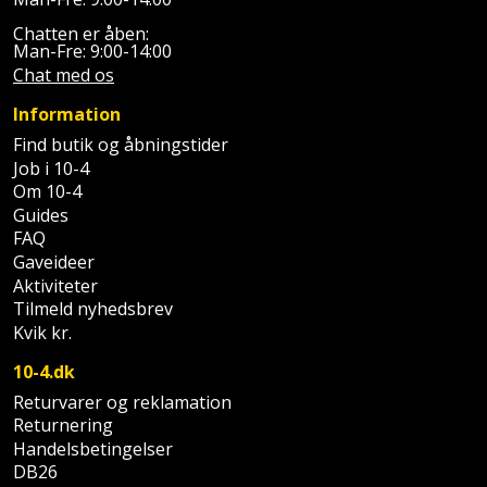
Støttemur
Chatten er åben:
Tommestok
Rotationslaser
Man-Fre: 9:00-14:00
Chat med os
Støvsuger
Tømrervinkel
Rundsav
Information
Strygejern
Find butik og åbningstider
Tragt
Rundsavsklinge
Job i 10-4
Terrassevarmer
Om 10-4
Ud-
Rystepudser
Guides
og
FAQ
Tømidler
Rystepudsertilbehør
aftrækker
Gaveideer
Aktiviteter
Tørrestativ
Slagboremaskine
Værktøjskasse
Tilmeld nyhedsbrev
Kvik kr.
og
Trappevanger
Slagnøgle
opbevaring
10-4.dk
Udebruser
Returvarer og reklamation
Slagnøgletilbehør
Værktøjssæt
afskærmning
Returnering
Handelsbetingelser
Slagskruetrækker
Vaterpas
DB26
Varme