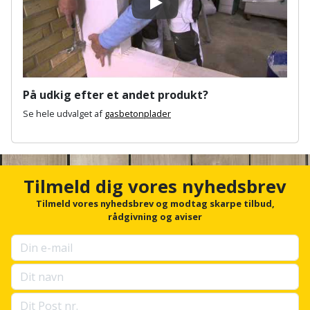
Sav
WinWin
Play
plader
Kompressor
Lommelygte
Savbuk
Lader
Merchandise
Savklinge
Ligesliber
På udkig efter et andet produkt?
Mobiltilbehør
Skraber
Se hele udvalget af
gasbetonplader
Limpistol
Pavillon
Skruestik
A
n
Linjelaser
Personlig
Skruetrækker
c
h
pleje
Tilmeld dig vores nyhedsbrev
o
Loddekolbe
Skruetvinge
r
Tilmeld vores nyhedsbrev og modtag skarpe tilbud,
Plantekasser
f
rådgivning og aviser
Luftværktøj
Slibeartikler
o
r
Postkasse
u
Måleinstrumenter
Smøring
p
Postkassestander
og
s
Malersprøjte
e
rustopløser
l