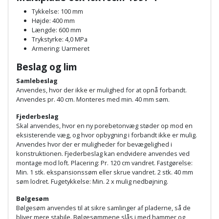
Plastlister
Flisevibrator
Gummibåd
Tykkelse: 100 mm
Løfteudstyr
Højde: 400 mm
og
Radonsikring
Føringsskinne
Længde: 600 mm
kajak
Målebånd
Trykstyrke: 4,0 MPa
Rumdeler
Armering: Uarmeret
Forlængerledning
Havemøbler
Markeringsværktøj
Beslag og lim
Sand
Fugepistol
Samlebeslag
Havepleje
og
Mejsel
Anvendes, hvor der ikke er mulighed for at opnå forbandt.
Fugtmåler
grus
Anvendes pr. 40 cm. Monteres med min. 40 mm søm.
Haveredskaber
Murerværktøj
Fjederbeslag
Gipsskruemaskine
Skruer,
Skal anvendes, hvor en ny porebetonvæg støder op mod en
Haveslange
Nedstryger
bolte
eksisterende væg, og hvor opbygning i forbandt ikke er mulig.
Girafsliber
og
Anvendes hvor der er muligheder for bevægelighed i
og
konstruktionen. Fjederbeslag kan endvidere anvendes ved
Nøgleværktøj
tilbehør
møtrikker
montage mod loft. Placering: Pr. 120 cm vandret. Fastgørelse:
Girafsliber
Min. 1 stk. ekspansionssøm eller skrue vandret. 2 stk. 40 mm
Økse
tilbehør
Havetilbehør
søm lodret. Fugetykkelse: Min. 2 x mulig nedbøjning.
Skunklem
Bølgesøm
Oliekande
Høvl
Hegn
Søm
Bølgesøm anvendes til at sikre samlinger af pladerne, så de
bliver mere stabile. Bølgesømmene slås i med hammer og