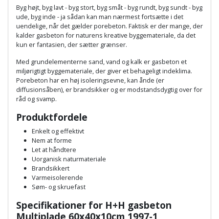
Hammer
Drivhustilbehør
terrassebrædder
Byg højt, byg lavt - byg stort, byg småt - byg rundt, byg sundt - byg
Detektor
Robotplæneklipper
ude, byg inde - ja sådan kan man nærmest fortsætte i det
Høvl
Elartikler
uendelige, når det gælder porebeton. Faktisk er der mange, der
Lecablokke
kalder gasbeton for naturens kreative byggemateriale, da det
Diamantskæremaskine
Robotplæneklipper
og
kun er fantasien, der sætter grænser.
Kiler
Flagstænger
tilbehør
fundablokke
Diamantslibertilbehør
til
Med grundelementerne sand, vand og kalk er gasbeton et
Kloakrenser
miljørigtigt byggemateriale, der giver et behageligt indeklima.
Vandpumpe
hus
Lofter
Porebeton har en høj isoleringsevne, kan ånde (er
Dykkerpistol
og
diffusionsåben), er brandsikker og er modstandsdygtig over for
Kniv
Vertikalskærer
råd og svamp.
have
Lofttrapper
og
Dyksav
/
Produktfordele
hobbykniv
mosfjerner
Fuglefoderhus
Murbinder
Excentersliber
Enkelt og effektivt
Nem at forme
Koben
Vinduesvasker
Garderobe
Murpap
Let at håndtere
Excenterslibertilbehør
Uorganisk naturmateriale
opbevaring
og
Kridtsnor
Brandsikkert
murfolie
Fedtsprøjte
Varmeisolerende
Gavekort
Søm- og skruefast
Lærlingesæt
Mursten
Flamingoskærer
Specifikationer for H+H gasbeton
Grill
Landmålerstok
Multiplade 60x40x10cm 1997-1