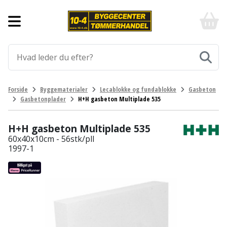
Forside
10-
4
-
Byggematerialer
billigt
online
Aluprofiler
Gulve
byggemarked
og
tømmerhandel
Armering
Fliser
Værktøj
Forside
Byggematerialer
Lecablokke og fundablokke
Gasbeton
-
og
Gasbetonplader
H+H gasbeton Multiplade 535
Klik
Asfalt
Afmærkning
Elværktøj
klinker
og
byg
H+H gasbeton Multiplade 535
Befæstigelse
Arbejdsbuk
Afkortersav
Havemaskiner
Gulvtilbehør
60x40x10cm - 56stk/pll
1997-1
Bordplade
Arbejdsvogn
Afstandsmåler
Brændekløver
Hus,
Gulvunderlag
have
Byggeplader
Bærehåndtag
Arbejdsbord
Buskrydder
Gulvvarme
og
fritid
Bygningsbeslag
Båndstrammer
Arbejdslamper
Dykpumpe
Laminatgulv
og
og
Affaldssortering
Maling