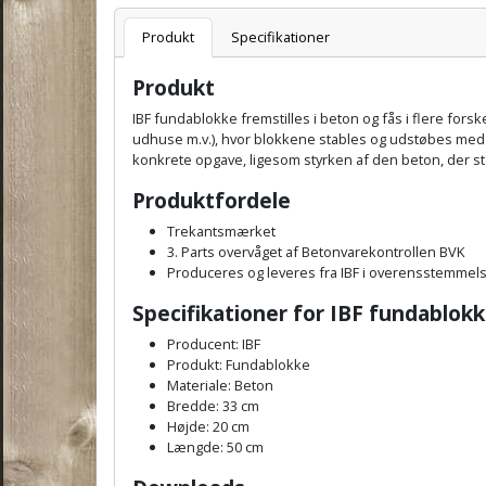
Varenummer
Produkt
Specifikationer
Produkt
IBF fundablokke fremstilles i beton og fås i flere for
udhuse m.v.), hvor blokkene stables og udstøbes med
konkrete opgave, ligesom styrken af den beton, der stø
Produktfordele
Trekantsmærket
3. Parts overvåget af Betonvarekontrollen BVK
Produceres og leveres fra IBF i overensstemme
Specifikationer for
IBF fundablok
Producent: IBF
Produkt: Fundablokke
Materiale: Beton
Bredde: 33 cm
Højde: 20 cm
Længde: 50 cm