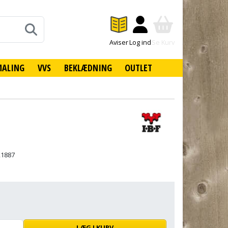
Aviser
Log ind
Se Kurv
MALING
VVS
BEKLÆDNING
OUTLET
21887
LÆG I KURV