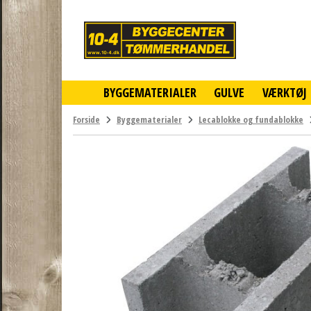
10-
4
-
billigt
online
BYGGEMATERIALER
GULVE
VÆRKTØJ
byggemarked
og
tømmerhandel
Forside
Byggematerialer
Lecablokke og fundablokke
-
Klik
og
byg