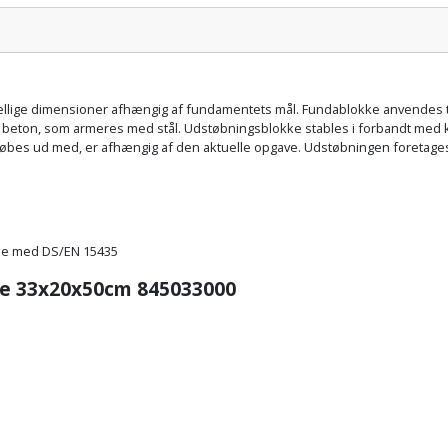
Pris:
skellige dimensioner afhængig af fundamentets mål. Fundablokke anvendes til
 beton, som armeres med stål. Udstøbningsblokke stables i forbandt med 
bes ud med, er afhængig af den aktuelle opgave. Udstøbningen foretages for 
lse med DS/EN 15435
ke 33x20x50cm 845033000