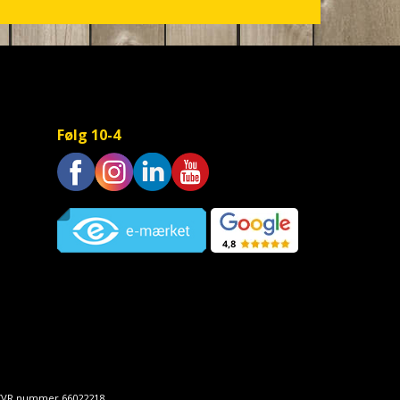
Følg 10-4
Trustpilot
• CVR nummer 66022218