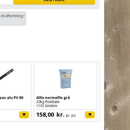
 til afhentning i
Fra kun 62,64 p
pas alu PV 80
Alfix normalfix grå
RC lecatermblo
20kg fliseklæb
33x19x49cm
1101 bloklim
2200001 12cm va
158,00
kr.
72,00
kr.
pr. ps.