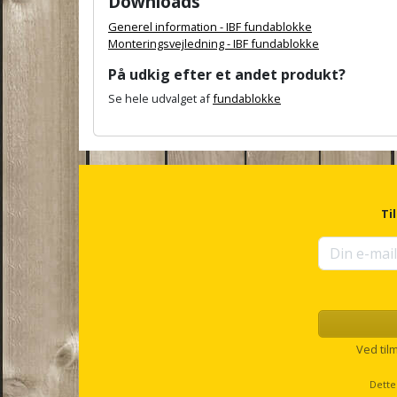
Downloads
Generel information - IBF fundablokke
Monteringsvejledning - IBF fundablokke
På udkig efter et andet produkt?
Se hele udvalget af
fundablokke
A
n
c
h
o
r
Ti
f
o
r
u
p
s
e
l
Ved til
l
s
Dette