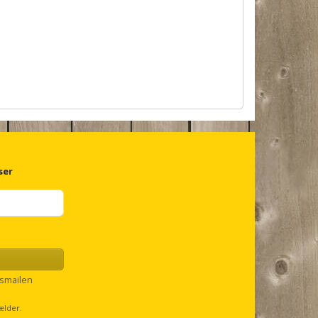
ser
smailen
ælder.