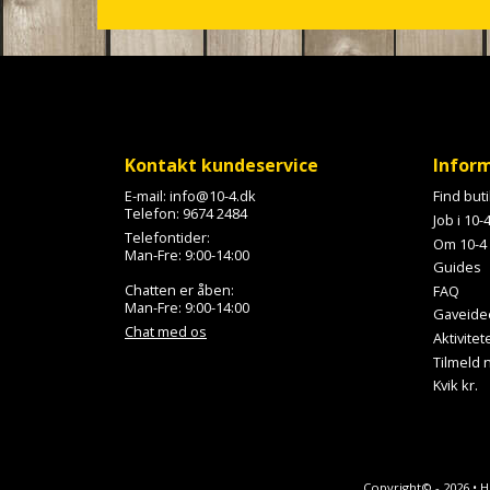
c
r
o
l
l
Kontakt kundeservice
Infor
E-mail:
info@10-4.dk
Find but
Telefon:
9674 2484
Job i 10-
Telefontider:
Om 10-4
Man-Fre: 9:00-14:00
Guides
Chatten er åben:
FAQ
Man-Fre: 9:00-14:00
Gaveide
Chat med os
Aktivitet
Tilmeld
Kvik kr.
Copyright© - 2026 • 