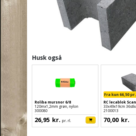
Husk også
Fra kun 66,50 pr.
Roliba mursnor 6/8
RC lecablok Scan
120mx1,2mm grøn, nylon
33x49x19cm 36stk/
300080
2100013
26,95
kr.
70,00
kr.
pr. rl.