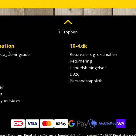
Til Toppen
mation
10-4.dk
ik og åbningstider
Returvarer og reklamation
4
Returnering
Handelsbetingelser
DB26
Persondatapolitik
er
er
 nyhedsbrev
Henry Kjeldsen. Ringkøbing Tømmerhandel A/S • Enghavevej 17 • 6950 Ringkøbing 