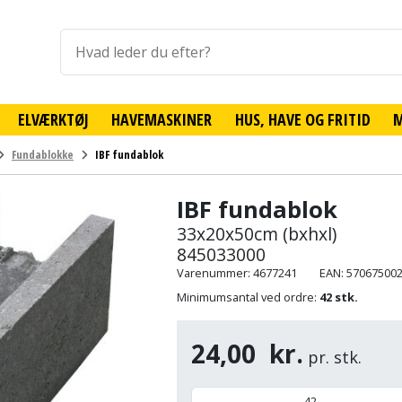
ELVÆRKTØJ
HAVEMASKINER
HUS, HAVE OG FRITID
Fundablokke
IBF fundablok
IBF fundablok
33x20x50cm (bxhxl)
845033000
Varenummer: 4677241
EAN: 57067500
Minimumsantal ved ordre:
42 stk.
24,00
kr.
pr. stk.