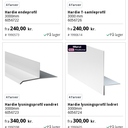
Palleløfter
Industristøvsuger
Højbede
4
farver
4
farver
Sternbeklædning
Hardie endeprofil
Hardie T-samleprofil
Polsøger
Kantfræser
3000mm
3000 mm
Højtaler
Tag
6056722
6056726
og
240,00
240,00
Profilsaks
fra
kr.
fra
kr.
Kantlimer
Hylder
tagplader
På lager
På lager
#
1990573
#
1990614
Reb
Kantlimertilbehør
Jagt
Terrassebrædder
og
og
Kap-
snor
fritid
Terrasseopklodsning
og
Renseservietter
geringssav
Jul
Tråd
og
til
Kerneboremaskine
Kaffe
wipes
byggeri
4
farver
4
farver
Klammepistol
Klæbesøm
Sækkelukker
Træ
Hardie lysningsprofil vandret
Hardie lysningsprofil lodret
3000mm
3000mm
Klippeværktøj
6056723
6056724
Køkkenudstyr
Saks
Vinduer
340,00
300,00
fra
kr.
fra
kr.
Kombokit
Leg
På lager
På lager
#
1990598
#
1990605