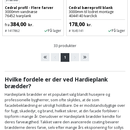
5
farver
Cedral profil - Flere farver
Cedral bæreprofil blank
3000mm vandnæse
3000mm til lodret montage
76452 Ivarplank
4044140 Ivarclick
384,00
178,00
fra
kr.
kr.
På lager
På lager
#
1417862
#
1645141
33 produkter
1
Hvilke fordele er der ved Hardieplank
brædder?
Hardieplank brædder er et populært valg blandt husejere og
professionelle bygherrer, som ofte skyldes, at de som
facadebeklædning er utroligt holdbare. De er modstandsdygtige over
for fugt, skadedyr, og brand, hvilket sikrer, at din facade forbliver i
topform i mange år. Derudover er Hardieplank brædder kendte for
deres farveægthed. Takket være den avancerede coating bevarer
brædderne deres farve, selv efter mange års eksponering for sollys