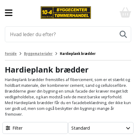
Forside
10-
4
-
Byggematerialer
billigt
online
Aluprofiler
Gulve
byggemarked
og
tømmerhandel
Armering
Fliser
Værktøj
Forside
Byggematerialer
Hardieplank brædder
-
og
Klik
Asfalt
Afmærkning
Elværktøj
klinker
og
Hardieplank brædder
byg
Befæstigelse
Arbejdsbuk
Afkortersav
Havemaskiner
Hardieplank brædder fremstilles af fibercement, som er et stærkt og
Gulvtilbehør
holdbart materiale, der kombinerer cement, sand og cellulosefibre.
Brædderne giver din bygning en smuk facade der kræver meget lidt
Bordplade
Arbejdsvogn
Afstandsmåler
Brændekløver
Hus,
Gulvunderlag
vedligeholdelse, og kan modstå selv de mest barske vejrforhold.
have
Med Hardieplank brædder får du en facadebeklædning, der ikke kun
Byggeplader
Bærehåndtag
Arbejdsbord
Buskrydder
ser godt ud, men som også beskytter din bygning i mange år
Gulvvarme
og
fremover.
fritid
Bygningsbeslag
Båndstrammer
Arbejdslamper
Dykpumpe
Laminatgulv
Filter
Standard
og
og
Affaldssortering
Maling