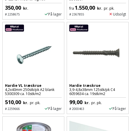
Hammer
Drivhustilbehør
terrassebrædder
350,00
1.550,00
Detektor
kr.
fra
kr.
pr. pk.
Robotplæneklipper
Høvl
På lager
Udsolgt
Elartikler
#
2258675
#
2367855
Lecablokke
Diamantskæremaskine
Robotplæneklipper
og
Kiler
Flagstænger
tilbehør
fundablokke
Diamantslibertilbehør
til
Kloakrenser
Vandpumpe
hus
Lofter
Dykkerpistol
og
Kniv
Vertikalskærer
have
Lofttrapper
og
Dyksav
/
hobbykniv
mosfjerner
Fuglefoderhus
Murbinder
Excentersliber
Koben
Hardie VL træskrue
Hardie træskrue
Vinduesvasker
Garderobe
Murpap
4,2x40mm 250stk/pk A2 blank
3,9-4,8x38mm 125stk/pk C4
Excenterslibertilbehør
5300309 ca. 10stk/m2
6059634 ca. 19stk/m2
opbevaring
og
Kridtsnor
510,00
99,00
kr.
pr. pk.
kr.
pr. pk.
murfolie
Fedtsprøjte
På lager
På lager
#
2259666
#
2000463
Gavekort
Lærlingesæt
Mursten
Flamingoskærer
Grill
Landmålerstok