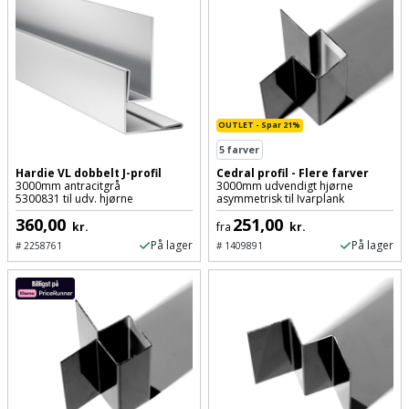
Slibemaskine
Varmepumpeskjuler
Sømpistol
Velux
gardin
Sømpistoltilbehør
OUTLET - Spar 21%
Spånsuger
5
farver
Hardie VL dobbelt J-profil
Cedral profil - Flere farver
3000mm antracitgrå
3000mm udvendigt hjørne
Stiftepistol
5300831 til udv. hjørne
asymmetrisk til Ivarplank
360,00
251,00
kr.
fra
kr.
Stiksav
På lager
På lager
#
2258761
#
1409891
Stiksavsklinge
Støvblæser
Støvsugertilbehør
Svejseværk