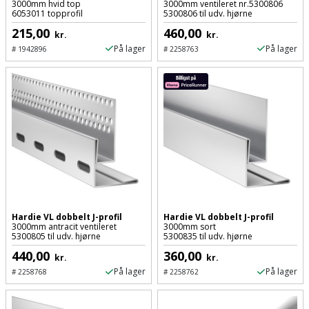
3000mm hvid top
3000mm ventileret nr.5300806
6053011 topprofil
5300806 til udv. hjørne
Støttemur
Tommestok
Rotationslaser
215,00
460,00
kr.
kr.
På lager
På lager
#
1942896
#
2258763
Støvsuger
Tømrervinkel
Rundsav
Strygejern
Tragt
Rundsavsklinge
Terrassevarmer
Ud-
Rystepudser
og
Tømidler
Rystepudsertilbehør
aftrækker
Tørrestativ
Slagboremaskine
Værktøjskasse
og
Trappevanger
Hardie VL dobbelt J-profil
Hardie VL dobbelt J-profil
Slagnøgle
3000mm antracit ventileret
3000mm sort
opbevaring
5300805 til udv. hjørne
5300835 til udv. hjørne
Udebruser
440,00
360,00
Slagnøgletilbehør
kr.
kr.
Værktøjssæt
afskærmning
På lager
På lager
#
2258768
#
2258762
Slagskruetrækker
Vaterpas
Varme