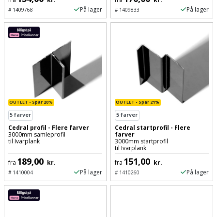
På lager
På lager
#
1409768
#
1409833
OUTLET - Spar 20%
OUTLET - Spar 21%
5
farver
5
farver
Cedral profil - Flere farver
Cedral startprofil - Flere
3000mm samleprofil
farver
til Ivarplank
3000mm startprofil
til Ivarplank
189,00
151,00
fra
kr.
fra
kr.
På lager
På lager
#
1410004
#
1410260