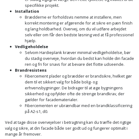
specifikke projekt.
Installation
Brædderne er forholdsvis nemme at installere, men
korrekt montering er afgørende for at sikre en pæn finish
og lang holdbarhed. Overvej, om du vil udføre arbejdet
selv eller om får den bedste løsning ved at få professionel
hjælp.
Vedligeholdelse
Selvom Hardieplank kræver minimal vedligeholdelse, bør
du stadig overveje, hvordan du bedst kan holde din facade
ren og fri for snavs for at bevare det flotte udseende.
Brandresistens
Fibercement plader og brædder er brandsikre, hvilket gør
dem til et sikkert valg for både bolig- og
erhvervsbygninger. De bidrager til at øge bygningens
sikkerhed og opfylder ofte de strenge brandkrav, der
gælder for facadematerialer.
Fibercementen er ubrændbar med en brandklassificering
på A2-s1, d0.
Ved at tage disse overvejelser i betragtning kan du træffe det rigtige
valg og sikre, at din facade både ser godt ud og fungerer optimalt i
mange år fremover.