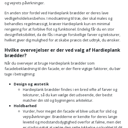
og vejrets påvirkninger.
En anden stor fordel ved Hardieplank brædder er deres lave
vedligeholdelsesbehov. I modsætning til træ, der skal males og
behandles regelmæssigt, kræver Hardieplank kun en minimal
rengøring for at forblive flot og funktionel. Endelig får du en stor
designfleksibilitet, da de fås i mange forskellige farver og teksturer,
hvilket giver dig mulighed for at skabe præcis det udtryk, du ønsker.
Hvilke overvejelser er der ved valg af Hardieplank
brædder?
Når du overvejer at bruge Hardieplank brædder som
facadebeklædning til din facade, er der flere vigtige faktorer, du bør
tage i betragtning:
Design og æstetik
Hardieplank brædder findes i en bred vifte af farver og
teksturer, så du kan vælge det udseende, der bedst
matcher din stil og bygningens arkitektur.
Holdbarhed
Vurder, hvor meget din facade vil blive udsat for slid og
vejrpåvirkninger. Brædderne er kendte for deres lange
levetid og modstandsdygtighed overfor at falme, men det
er stadig vigtigt at vælge den rette tykkelse og kvalitet til dit