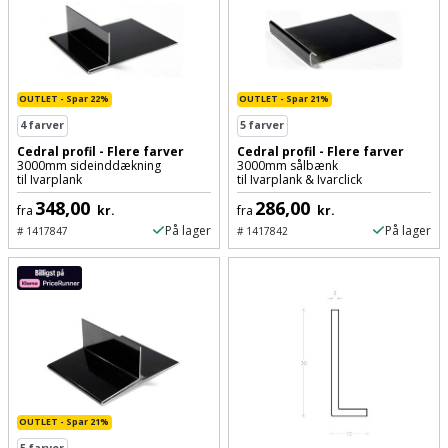
OUTLET - Spar 22%
OUTLET - Spar 21%
4
farver
5
farver
Cedral profil - Flere farver
Cedral profil - Flere farver
3000mm sideinddækning
3000mm sålbænk
til Ivarplank
til Ivarplank & Ivarclick
348,00
286,00
fra
kr.
fra
kr.
På lager
På lager
#
1417847
#
1417842
OUTLET - Spar 21%