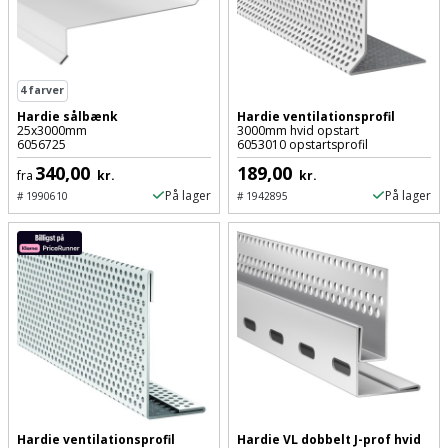
Prepping
Mejselhammer
Soldater
Presenning
støtte
Multicutter
og
4
farver
Redskabsskur
teleskopstøtte
Multicuttertilbehør
Hardie sålbænk
Hardie ventilationsprofil
25x3000mm
3000mm hvid opstart
Rengøring
6056725
6053010 opstartsprofil
Stålbørste
Multisliber
340,00
189,00
fra
kr.
kr.
Shelter
På lager
På lager
#
1990610
#
1942895
Stemmejern
Nedbrydningshammer
Sikkerhed
Stige
Overfræser
i
hjemmet
Stillads
Overfræsertilbehør
Skadedyrsbekæmpelse
Tænger
Polermaskine
Skraldespandsskjuler
Tagpapbrænder
Rillefræser
Skydelåge
Hardie ventilationsprofil
Hardie VL dobbelt J-prof hvid
Tapetværktøj
Røreværk