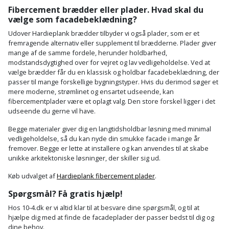
Fibercement brædder eller plader. Hvad skal du
vælge som facadebeklædning?
Udover Hardieplank brædder tilbyder vi også plader, som er et
fremragende alternativ eller supplement til brædderne. Plader giver
mange af de samme fordele, herunder holdbarhed,
modstandsdygtighed over for vejret og lav vedligeholdelse. Ved at
vælge brædder får du en klassisk og holdbar facadebeklædning, der
passer til mange forskellige bygningstyper. Hvis du derimod søger et
mere moderne, strømlinet og ensartet udseende, kan
fibercementplader være et oplagt valg. Den store forskel ligger i det
udseende du gerne vil have.
Begge materialer giver dig en langtidsholdbar løsning med minimal
vedligeholdelse, så du kan nyde din smukke facade i mange år
fremover. Begge er lette at installere og kan anvendes til at skabe
unikke arkitektoniske løsninger, der skiller sig ud.
Køb udvalget af
Hardieplank fibercement plader
.
Spørgsmål? Få gratis hjælp!
Hos 10-4.dk er vi altid klar til at besvare dine spørgsmål, og til at
hjælpe dig med at finde de facadeplader der passer bedst til dig og
dine behov.