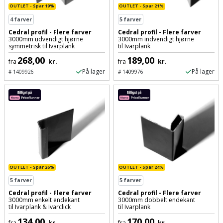
OUTLET - Spar 19%
OUTLET - Spar 21%
og
4
farver
5
farver
svejsemaskine
Cedral profil - Flere farver
Cedral profil - Flere farver
3000mm udvendigt hjørne
3000mm indvendigt hjørne
symmetrisk til Ivarplank
til Ivarplank
Tagpladeværktøj
268,00
189,00
fra
kr.
fra
kr.
Trekantsliber
På lager
På lager
#
1409926
#
1409976
Trekantslibertilbehør
Vægscanner
Varmekanon
Varmepistol
OUTLET - Spar 26%
OUTLET - Spar 24%
5
farver
5
farver
Vinkelsliber
Cedral profil - Flere farver
Cedral profil - Flere farver
3000mm enkelt endekant
3000mm dobbelt endekant
til Ivarplank & Ivarclick
til Ivarplank
Vinkelslibertilbehør
134,00
170,00
fra
kr.
fra
kr.