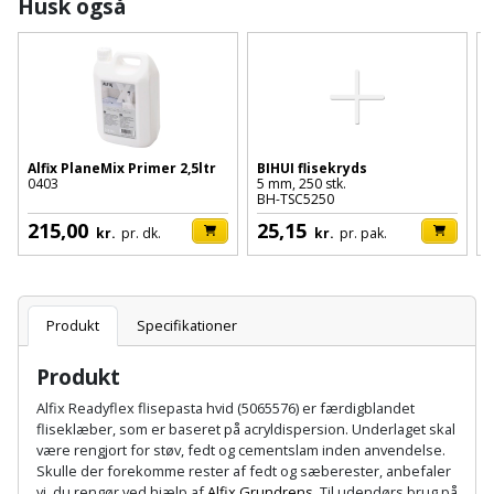
Batteri
kr.
Husk også
og
Rør
Brænde
Fugtsikring
Fugepistol
Motorenhed
afrensning
og
Betonsliber
og
fittings
Brændeovn
Garageport
Motorsav
Spartelmasse
skumpistol
Guides
Bindemaskine
og
til
Stålvask
Brandslukker
Gelænder
Gevindskærer
kædesav
væg
Bits
Alfix PlaneMix Primer 2,5ltr
BIHUI flisekryds
T
Gaveideer
Ventilation
0403
5 mm, 250 stk.
k
Brugskunst
Gips
Gipsværktøj
Motorsav
BH-TSC5250
1
Tape
og
Bor
Aktiviteter
215,00
25,15
og
indeklima
kr.
pr. dk.
kr.
pr. pak.
Camping
Grundmursplader
Glasløfter
Bordrundsav
kædesav
tilbehør
Damprengøring
Hardieplank
Glasskærer
Bore-
brædder
Produkt
Specifikationer
og
Pælebor
Dørmåtte
Hæftepistol
skruemaskine
Produkt
Hemsestige
og
Plæneklipper
Dørrist
Alfix Readyflex flisepasta hvid (5065576) er færdigblandet
-
Borehammer
Isolering
fliseklæber, som er baseret på acryldispersion. Underlaget skal
hammer
Plæneklipper
Drivhus
være rengjort for støv, fedt og cementslam inden anvendelse.
Skulle der forekomme rester af fedt og sæberester, anbefaler
Boremaskinetilbehør
tilbehør
Komposit
vi, du rengør ved hjælp af
Alfix Grundrens
. Til udendørs brug på