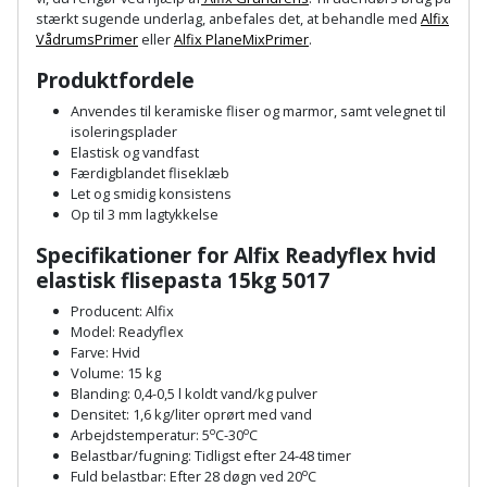
Hammer
Drivhustilbehør
terrassebrædder
stærkt sugende underlag, anbefales det, at behandle med
Alfix
Detektor
Robotplæneklipper
VådrumsPrimer
eller
Alfix PlaneMixPrimer
.
Høvl
Elartikler
Lecablokke
Produktfordele
Diamantskæremaskine
Robotplæneklipper
og
Kiler
Flagstænger
Anvendes til keramiske fliser og marmor, samt velegnet til
tilbehør
fundablokke
isoleringsplader
Diamantslibertilbehør
til
Elastisk og vandfast
Kloakrenser
Vandpumpe
hus
Færdigblandet fliseklæb
Lofter
Dykkerpistol
Let og smidig konsistens
og
Kniv
Op til 3 mm lagtykkelse
Vertikalskærer
have
Lofttrapper
og
Dyksav
/
Specifikationer for
Alfix Readyflex hvid
hobbykniv
mosfjerner
Fuglefoderhus
elastisk flisepasta 15kg 5017
Murbinder
Excentersliber
Producent: Alfix
Koben
Vinduesvasker
Garderobe
Murpap
Model: Readyflex
Excenterslibertilbehør
Farve: Hvid
opbevaring
og
Kridtsnor
Volume: 15 kg
murfolie
Fedtsprøjte
Blanding: 0,4-0,5 l koldt vand/kg pulver
Gavekort
Densitet: 1,6 kg/liter oprørt med vand
Lærlingesæt
o
o
Arbejdstemperatur: 5
C-30
C
Mursten
Flamingoskærer
Belastbar/fugning: Tidligst efter 24-48 timer
Grill
Landmålerstok
o
Fuld belastbar: Efter 28 døgn ved 20
C