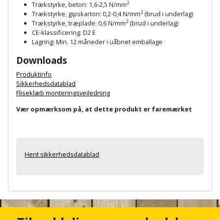
Plastlister
Flisevibrator
2
Trækstyrke, beton: 1,6-2,5 N/mm
Gummibåd
2
Trækstyrke, gipskarton: 0,2-0,4 N/mm
(brud i underlag)
Løfteudstyr
2
Trækstyrke, træplade: 0,6 N/mm
(brud i underlag)
og
Radonsikring
Føringsskinne
CE-klassificering: D2 E
kajak
Målebånd
Lagring: Min. 12 måneder i uåbnet emballage
Rumdeler
Forlængerledning
Downloads
Havemøbler
Markeringsværktøj
Sand
Fugepistol
Produktinfo
Havepleje
Sikkerhedsdatablad
og
Mejsel
Fliseklæb monteringsvejledning
Fugtmåler
grus
Haveredskaber
Murerværktøj
Vær opmærksom på, at dette produkt er faremærket
Gipsskruemaskine
Skruer,
Haveslange
Nedstryger
bolte
Girafsliber
og
og
Hent sikkerhedsdatablad
Nøgleværktøj
tilbehør
møtrikker
Girafsliber
Økse
tilbehør
Havetilbehør
Skunklem
A
n
Oliekande
Høvl
Hegn
c
Søm
h