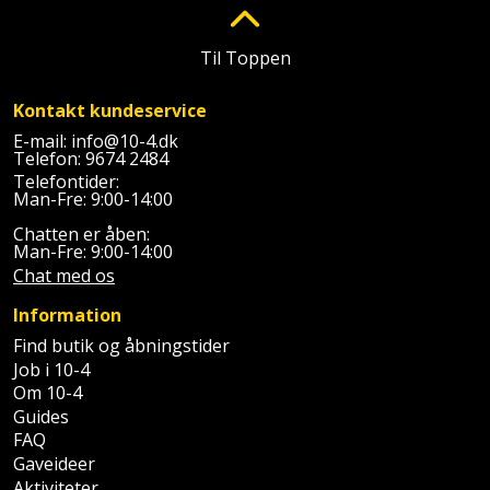
Sav
WinWin
plader
Kompressor
Lommelygte
Savbuk
Til Toppen
Lader
Merchandise
Savklinge
Kontakt kundeservice
E-mail:
info@10-4.dk
Ligesliber
Mobiltilbehør
Skraber
Telefon:
9674 2484
Telefontider:
Man-Fre: 9:00-14:00
Limpistol
Pavillon
Skruestik
Chatten er åben:
Linjelaser
Man-Fre: 9:00-14:00
Personlig
Skruetrækker
Chat med os
pleje
Loddekolbe
Skruetvinge
Information
Plantekasser
Find butik og åbningstider
Luftværktøj
Slibeartikler
Job i 10-4
Postkasse
Om 10-4
Måleinstrumenter
Smøring
Guides
Postkassestander
FAQ
og
Malersprøjte
Gaveideer
rustopløser
Aktiviteter