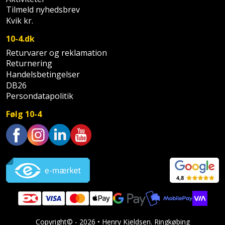
Prepping
Mejselhammer
Tilmeld nyhedsbrev
Soldater
Kvik kr.
Presenning
støtte
Multicutter
10-4.dk
og
Redskabsskur
Returvarer og reklamation
teleskopstøtte
Multicuttertilbehør
Returnering
Rengøring
Handelsbetingelser
Stålbørste
Multisliber
DB26
Shelter
Persondatapolitik
Stemmejern
Nedbrydningshammer
Følg 10-4
Sikkerhed
Stige
Overfræser
i
hjemmet
Stillads
Overfræsertilbehør
Trustpilot
Skadedyrsbekæmpelse
Tænger
Polermaskine
Skraldespandsskjuler
Tagpapbrænder
Rillefræser
Skydelåge
Tapetværktøj
Røreværk
Copyright© - 2026 • Henry Kjeldsen. Ringkøbing