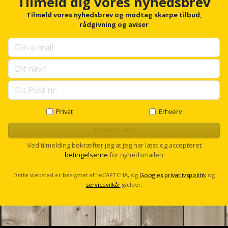
Tilmeld dig vores nyhedsbrev
Palleløfter
Industristøvsuger
o
Højbede
Sternbeklædning
r
Tilmeld vores nyhedsbrev og modtag skarpe tilbud,
f
rådgivning og aviser
Polsøger
Kantfræser
Højtaler
o
Tag
r
og
Profilsaks
Kantlimer
u
Hylder
tagplader
p
s
Reb
Kantlimertilbehør
Jagt
e
Terrassebrædder
og
og
l
Kap-
l
snor
fritid
Terrasseopklodsning
s
Privat
Erhverv
og
c
Renseservietter
geringssav
Jul
r
TILMELD MIG
Tråd
o
og
Ved tilmelding bekræfter jeg at jeg har læst og accepteret
til
l
Kerneboremaskine
Kaffe
betingelserne
for nyhedsmailen
wipes
l
byggeri
Dette websted er beskyttet af reCAPTCHA, og
Googles privatlivspolitik
og
Klammepistol
Klæbesøm
Sækkelukker
Træ
servicevilkår
gælder.
Klippeværktøj
Køkkenudstyr
Saks
Vinduer
Kombokit
Leg