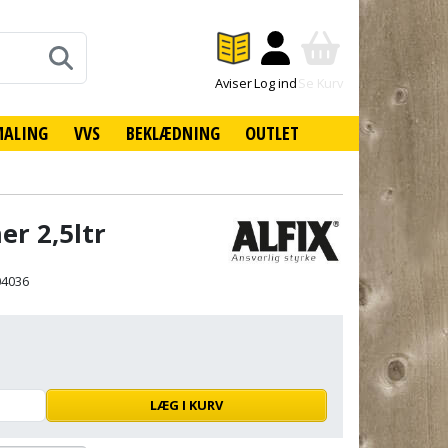
Aviser
Log ind
Se Kurv
MALING
VVS
BEKLÆDNING
OUTLET
er 2,5ltr
04036
LÆG I KURV