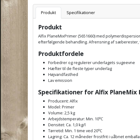
Varenummer
Produkt
Specifikationer
Produkt
Alfix PlaneMixPrimer (5651660) med polymerdispersion 
efterfølgende behandling. Afrensning af sæberester,
Produktfordele
Forbedrer og regulerer underlagets sugeevne
Hæfter til de fleste typer underlag
Højvandfasthed
Lav emission
Specifikationer for Alfix PlaneMix 
Producent: Alfix
Model: Primer
Volume: 2,5 kg
o
Arbejdstemperatur: Min. 10
C
Densitet: Ca. 1,0 kg/l
o
Tørretid: Min. 1 time ved 20
C
Lagring: Ca. 12 måneder frostfrit i uåbnet emball