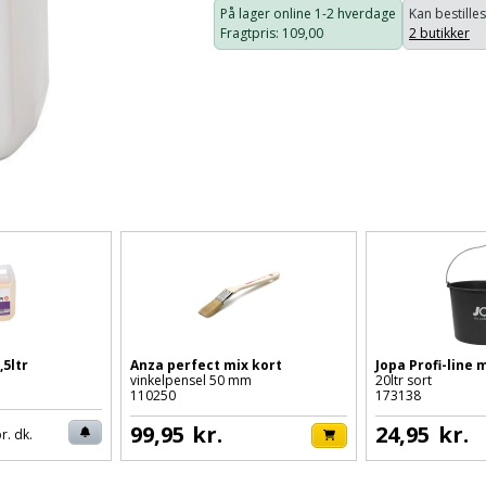
På lager online
1-2 hverdage
Kan bestilles
Fragtpris
: 109,00
2 butikker
,5ltr
Anza perfect mix kort
Jopa Profi-line
vinkelpensel 50 mm
20ltr sort
110250
173138
99,95
kr.
24,95
kr.
r. dk.