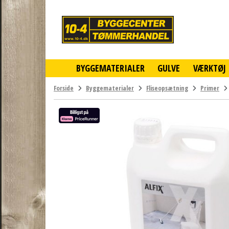
10-
4
-
billigt
online
BYGGEMATERIALER
GULVE
VÆRKTØJ
byggemarked
og
tømmerhandel
Forside
Byggematerialer
Fliseopsætning
Primer
-
Klik
og
byg