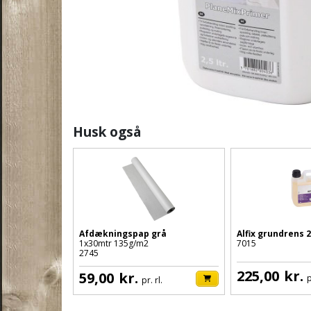
Husk også
Afdækningspap grå
Alfix grundrens 2
1x30mtr 135g/m2
7015
2745
225,00
kr.
59,00
kr.
p
pr. rl.