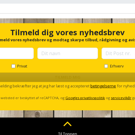
Tilmeld dig vores nyhedsbrev
lmeld vores nyhedsbrev og modtag skarpe tilbud, rådgivning og avi
Privat
Erhverv
TILMELD MIG
melding bekræfter jeg at jeg har læst og accepteret
betingelserne
for nyhed
 websted er beskyttet af reCAPTCHA, og
Googles privatlivspolitik
og
servicevilkår
g
Til Toppen