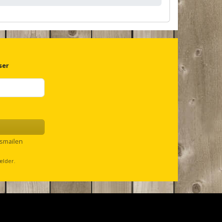
ser
smailen
ælder.