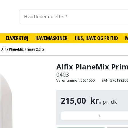
ELVÆRKTØJ
HAVEMASKINER
HUS, HAVE OG FRITID
Alfix PlaneMix Primer 2,5ltr
Alfix PlaneMix Prim
0403
Varenummer: 5651660
EAN: 57018820
215,00
kr.
pr. dk