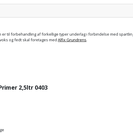
Pris:
er til forbehandling af forkellige typer underlag i forbindelse med spartl
 voks og fedt skal foretages med
Alfix Grundrens
.
Primer 2,5ltr 0403
age