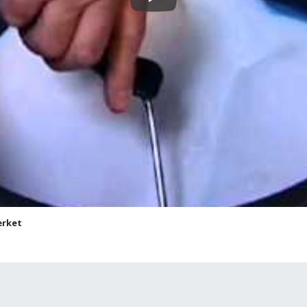
Play
ærket