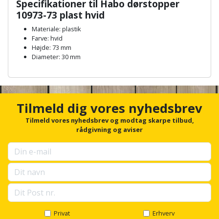
Hammer
Specifikationer til Habo dørstopper
Drivhustilbehør
terrassebrædder
10973-73 plast hvid
Detektor
Robotplæneklipper
Høvl
Elartikler
Materiale: plastik
Lecablokke
Diamantskæremaskine
Robotplæneklipper
Farve: hvid
og
Kiler
Højde: 73 mm
Flagstænger
tilbehør
fundablokke
Diameter: 30 mm
Diamantslibertilbehør
til
Kloakrenser
A
Vandpumpe
hus
Lofter
n
Dykkerpistol
og
c
Kniv
Vertikalskærer
have
h
Lofttrapper
Tilmeld dig vores nyhedsbrev
og
Dyksav
/
o
hobbykniv
r
Tilmeld vores nyhedsbrev og modtag skarpe tilbud,
mosfjerner
Fuglefoderhus
Murbinder
f
Excentersliber
rådgivning og aviser
o
Koben
Vinduesvasker
Garderobe
Murpap
r
Excenterslibertilbehør
u
opbevaring
og
Kridtsnor
p
murfolie
Fedtsprøjte
s
Gavekort
e
Lærlingesæt
l
Mursten
Flamingoskærer
l
Grill
Landmålerstok
s
Privat
Erhverv