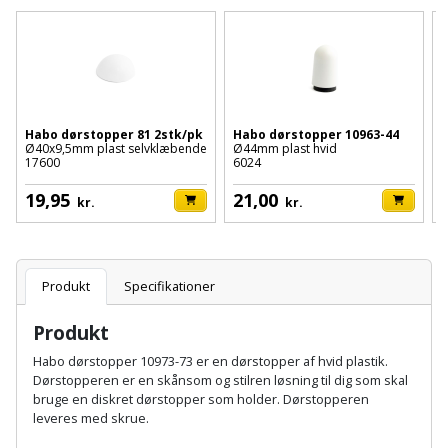
Batteri
kr.
og
Rør
Brænde
Fugtsikring
Fugepistol
Motorenhed
afrensning
og
Betonsliber
og
fittings
Brændeovn
Garageport
Motorsav
Spartelmasse
skumpistol
Guides
Bindemaskine
og
til
Stålvask
Brandslukker
Gelænder
Gevindskærer
kædesav
Habo dørstopper 81 2stk/pk
Habo dørstopper 10963-44
H
væg
Bits
Ø40x9,5mm plast selvklæbende
Ø44mm plast hvid
p
Gaveideer
Ventilation
17600
6024
1
Brugskunst
Gips
Gipsværktøj
Motorsav
Tape
og
Bor
19,95
21,00
Aktiviteter
kr.
kr.
og
indeklima
Camping
Grundmursplader
Glasløfter
Bordrundsav
kædesav
tilbehør
Damprengøring
Hardieplank
Glasskærer
Bore-
Produkt
Specifikationer
brædder
og
Pælebor
Dørmåtte
Hæftepistol
Produkt
skruemaskine
Hemsestige
og
Plæneklipper
Dørrist
Habo dørstopper 10973-73 er en dørstopper af hvid plastik.
-
Dørstopperen er en skånsom og stilren løsning til dig som skal
Borehammer
Isolering
bruge en diskret dørstopper som holder. Dørstopperen
hammer
Plæneklipper
Drivhus
leveres med skrue.
Boremaskinetilbehør
tilbehør
Komposit