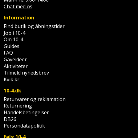
Palleløfter
Industristøvsuger
Højbede
Chat med os
Sternbeklædning
Polsøger
Information
Kantfræser
Højtaler
Tag
Find butik og åbningstider
og
Profilsaks
Kantlimer
Job i 10-4
Hylder
tagplader
Om 10-4
Guides
Reb
Kantlimertilbehør
Jagt
Terrassebrædder
FAQ
og
og
Gaveideer
Kap-
snor
fritid
Aktiviteter
Terrasseopklodsning
og
Tilmeld nyhedsbrev
Renseservietter
geringssav
Jul
Kvik kr.
Tråd
og
til
10-4.dk
Kerneboremaskine
Kaffe
wipes
byggeri
Returvarer og reklamation
Returnering
Klammepistol
Klæbesøm
Sækkelukker
Handelsbetingelser
Træ
DB26
Klippeværktøj
Køkkenudstyr
Saks
Persondatapolitik
Vinduer
Kombokit
Følg 10-4
Leg