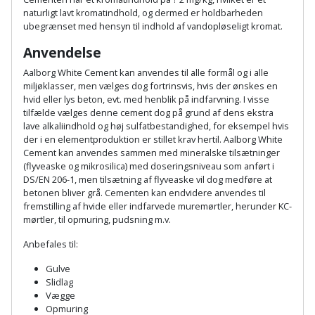
Hammer
Drivhustilbehør
terrassebrædder
naturligt lavt kromatindhold, og dermed er holdbarheden
Detektor
Robotplæneklipper
ubegrænset med hensyn til indhold af vandopløseligt kromat.
Høvl
Elartikler
Lecablokke
Anvendelse
Diamantskæremaskine
Robotplæneklipper
og
Kiler
Flagstænger
Aalborg White Cement kan anvendes til alle formål og i alle
tilbehør
fundablokke
miljøklasser, men vælges dog fortrinsvis, hvis der ønskes en
Diamantslibertilbehør
til
hvid eller lys beton, evt. med henblik på indfarvning. I visse
Kloakrenser
Vandpumpe
hus
tilfælde vælges denne cement dog på grund af dens ekstra
Lofter
Dykkerpistol
og
lave alkaliindhold og høj sulfatbestandighed, for eksempel hvis
Kniv
Vertikalskærer
der i en elementproduktion er stillet krav hertil. Aalborg White
have
Lofttrapper
og
Cement kan anvendes sammen med mineralske tilsætninger
Dyksav
/
(flyveaske og mikrosilica) med doseringsniveau som anført i
hobbykniv
mosfjerner
Fuglefoderhus
Murbinder
DS/EN 206-1, men tilsætning af flyveaske vil dog medføre at
Excentersliber
betonen bliver grå. Cementen kan endvidere anvendes til
Koben
fremstilling af hvide eller indfarvede muremørtler, herunder KC-
Vinduesvasker
Garderobe
Murpap
Excenterslibertilbehør
mørtler, til opmuring, pudsning m.v.
opbevaring
og
Kridtsnor
Anbefales til:
murfolie
Fedtsprøjte
Gavekort
Gulve
Lærlingesæt
Slidlag
Mursten
Flamingoskærer
Vægge
Grill
Landmålerstok
Opmuring