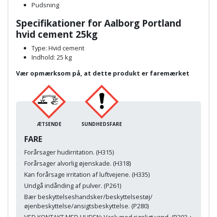
Plastlister
Flisevibrator
Pudsning
Gummibåd
Løfteudstyr
Specifikationer for Aalborg Portland
og
Radonsikring
Føringsskinne
hvid cement 25kg
kajak
Målebånd
Rumdeler
Type: Hvid cement
Forlængerledning
Indhold: 25 kg
Havemøbler
Markeringsværktøj
Sand
Fugepistol
Vær opmærksom på, at dette produkt er faremærket
Havepleje
og
Mejsel
Fugtmåler
grus
Haveredskaber
Murerværktøj
Gipsskruemaskine
Skruer,
ÆTSENDE
SUNDHEDSFARE
Haveslange
Nedstryger
bolte
FARE
Girafsliber
og
og
Forårsager hudirritation. (H315)
Nøgleværktøj
tilbehør
møtrikker
Girafsliber
Forårsager alvorlig øjenskade. (H318)
Kan forårsage irritation af luftvejene. (H335)
Økse
tilbehør
Havetilbehør
Skunklem
Undgå indånding af pulver. (P261)
Bær beskyttelseshandsker/beskyttelsestøj/
Oliekande
Høvl
Hegn
Søm
øjenbeskyttelse/ansigtsbeskyttelse. (P280)
VED KONTAKT MED HUDEN: Vask med rigeligt vand. (P302 +