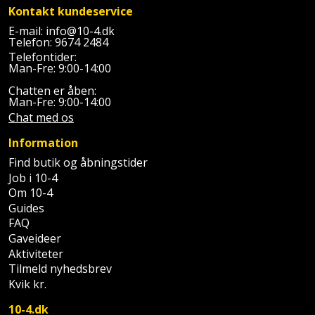
Prepping
Kontakt kundeservice
Mejselhammer
Soldater
E-mail:
info@10-4.dk
Presenning
støtte
Telefon:
9674 2484
Multicutter
Telefontider:
og
Redskabsskur
Man-Fre: 9:00-14:00
teleskopstøtte
Multicuttertilbehør
Chatten er åben:
Rengøring
Man-Fre: 9:00-14:00
Stålbørste
Multisliber
Chat med os
Shelter
Information
Stemmejern
Nedbrydningshammer
Find butik og åbningstider
Sikkerhed
Job i 10-4
Stige
Overfræser
i
Om 10-4
hjemmet
Guides
Stillads
Overfræsertilbehør
FAQ
Skadedyrsbekæmpelse
Gaveideer
Tænger
Polermaskine
Aktiviteter
Tilmeld nyhedsbrev
Skraldespandsskjuler
Tagpapbrænder
Rillefræser
Kvik kr.
Skydelåge
10-4.dk
Tapetværktøj
Røreværk