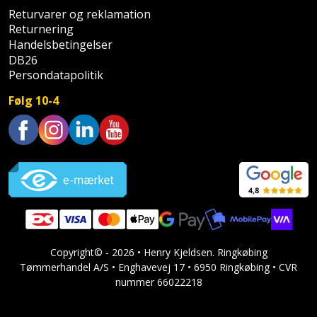
Returvarer og reklamation
Støttemur
Tommestok
Returnering
Rotationslaser
Handelsbetingelser
Støvsuger
DB26
Tømrervinkel
Rundsav
Persondatapolitik
Strygejern
Tragt
Rundsavsklinge
Følg 10-4
Terrassevarmer
Ud-
Rystepudser
og
Trustpilot
Tømidler
Rystepudsertilbehør
aftrækker
Tørrestativ
Slagboremaskine
Værktøjskasse
og
Trappevanger
Slagnøgle
opbevaring
Copyright© - 2026 • Henry Kjeldsen. Ringkøbing
Udebruser
Slagnøgletilbehør
Tømmerhandel A/S • Enghavevej 17 • 6950 Ringkøbing • CVR
Værktøjssæt
afskærmning
nummer 66022218
Slagskruetrækker
Vaterpas
Varme