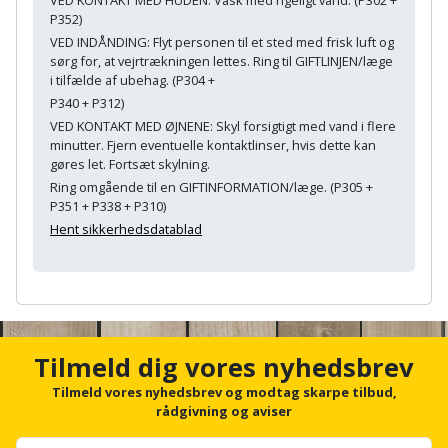
Palleløfter
Industristøvsuger
Højbede
P352)
Sternbeklædning
VED INDÅNDING: Flyt personen til et sted med frisk luft og
Polsøger
Kantfræser
Højtaler
sørg for, at vejrtrækningen lettes. Ring til GIFTLINJEN/læge
Tag
i tilfælde af ubehag. (P304 +
og
Profilsaks
P340 + P312)
Kantlimer
Hylder
tagplader
VED KONTAKT MED ØJNENE: Skyl forsigtigt med vand i flere
minutter. Fjern eventuelle kontaktlinser, hvis dette kan
Reb
Kantlimertilbehør
Jagt
gøres let. Fortsæt skylning.
Terrassebrædder
og
og
Ring omgående til en GIFTINFORMATION/læge. (P305 +
Kap-
snor
P351 + P338 + P310)
fritid
Terrasseopklodsning
og
Hent sikkerhedsdatablad
Renseservietter
geringssav
Jul
Tråd
og
til
A
Kerneboremaskine
Kaffe
wipes
n
byggeri
c
Klammepistol
Klæbesøm
Sækkelukker
h
Tilmeld dig vores nyhedsbrev
Træ
o
r
Tilmeld vores nyhedsbrev og modtag skarpe tilbud,
Klippeværktøj
Køkkenudstyr
Saks
f
Vinduer
rådgivning og aviser
o
Kombokit
Leg
r