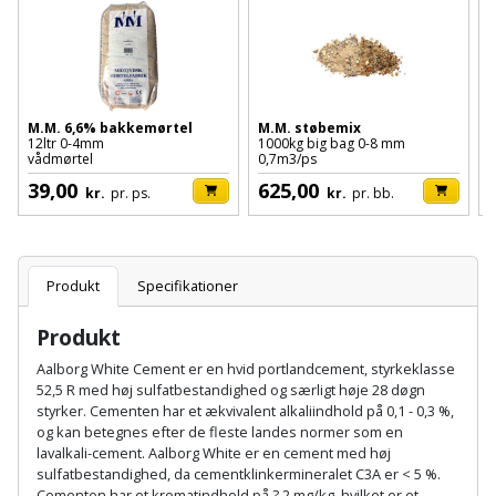
Batteri
kr.
og
Rør
Brænde
Fugtsikring
Fugepistol
Motorenhed
afrensning
og
Betonsliber
og
fittings
Brændeovn
Garageport
Motorsav
Spartelmasse
skumpistol
Guides
Bindemaskine
og
til
Stålvask
M.M. 6,6% bakkemørtel
M.M. støbemix
I
Brandslukker
Gelænder
12ltr 0-4mm
1000kg big bag 0-8 mm
3
Gevindskærer
kædesav
væg
Bits
vådmørtel
0,7m3/ps
8
Gaveideer
Ventilation
Brugskunst
39,00
625,00
Gips
kr.
pr. ps.
kr.
pr. bb.
Gipsværktøj
Motorsav
Tape
og
Bor
Aktiviteter
og
indeklima
Camping
Grundmursplader
Glasløfter
Bordrundsav
kædesav
Produkt
Specifikationer
tilbehør
Damprengøring
Hardieplank
Glasskærer
Bore-
brædder
Produkt
og
Pælebor
Dørmåtte
Hæftepistol
Aalborg White Cement er en hvid portlandcement, styrkeklasse
skruemaskine
Hemsestige
og
52,5 R med høj sulfatbestandighed og særligt høje 28 døgn
Plæneklipper
Dørrist
styrker. Cementen har et ækvivalent alkaliindhold på 0,1 - 0,3 %,
-
Borehammer
Isolering
og kan betegnes efter de fleste landes normer som en
hammer
Plæneklipper
Drivhus
lavalkali-cement. Aalborg White er en cement med høj
sulfatbestandighed, da cementklinkermineralet C3A er < 5 %.
Boremaskinetilbehør
tilbehør
Komposit
Cementen har et kromatindhold på ? 2 mg/kg, hvilket er et