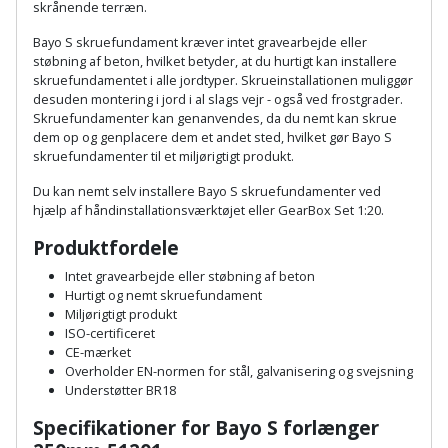
Plastlister
Flisevibrator
skrånende terræn.
Gummibåd
Løfteudstyr
Bayo S skruefundament kræver intet gravearbejde eller
og
Radonsikring
Føringsskinne
støbning af beton, hvilket betyder, at du hurtigt kan installere
kajak
Målebånd
skruefundamentet i alle jordtyper. Skrueinstallationen muliggør
Rumdeler
Forlængerledning
desuden montering i jord i al slags vejr - også ved frostgrader.
Skruefundamenter kan genanvendes, da du nemt kan skrue
Havemøbler
Markeringsværktøj
dem op og genplacere dem et andet sted, hvilket gør Bayo S
Sand
Fugepistol
skruefundamenter til et miljørigtigt produkt.
Havepleje
og
Mejsel
Du kan nemt selv installere Bayo S skruefundamenter ved
Fugtmåler
grus
hjælp af håndinstallationsværktøjet eller GearBox Set 1:20.
Haveredskaber
Murerværktøj
Gipsskruemaskine
Produktfordele
Skruer,
Haveslange
Nedstryger
bolte
Intet gravearbejde eller støbning af beton
Girafsliber
og
Hurtigt og nemt skruefundament
og
Nøgleværktøj
Miljørigtigt produkt
tilbehør
møtrikker
ISO-certificeret
Girafsliber
CE-mærket
Økse
tilbehør
Havetilbehør
Overholder EN-normen for stål, galvanisering og svejsning
Skunklem
Understøtter BR18
Oliekande
Høvl
Hegn
Søm
Specifikationer for Bayo S forlænger