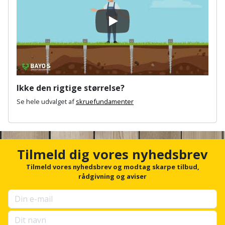
Prepping
Mejselhammer
Soldater
Presenning
Play
støtte
Multicutter
og
Redskabsskur
teleskopstøtte
Multicuttertilbehør
Rengøring
Stålbørste
Multisliber
Ikke den rigtige størrelse?
Shelter
Se hele udvalget af
skruefundamenter
Stemmejern
Nedbrydningshammer
Sikkerhed
A
Stige
Overfræser
n
i
c
hjemmet
h
Stillads
Tilmeld dig vores nyhedsbrev
Overfræsertilbehør
o
r
Tilmeld vores nyhedsbrev og modtag skarpe tilbud,
Skadedyrsbekæmpelse
Tænger
Polermaskine
f
rådgivning og aviser
o
Skraldespandsskjuler
r
Tagpapbrænder
Rillefræser
u
p
Skydelåge
Tapetværktøj
Røreværk
s