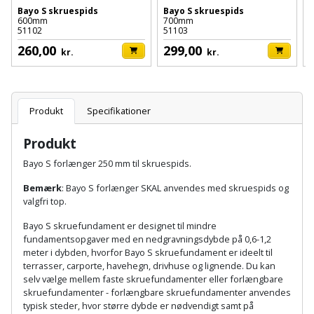
Hammer
Drivhustilbehør
terrassebrædder
Bayo S skruespids
Bayo S skruespids
B
Detektor
Robotplæneklipper
600mm
700mm
5
51102
51103
Høvl
Elartikler
Lecablokke
260,00
299,00
kr.
kr.
Diamantskæremaskine
Robotplæneklipper
og
Kiler
Flagstænger
tilbehør
fundablokke
Diamantslibertilbehør
til
Kloakrenser
Vandpumpe
hus
Produkt
Specifikationer
Lofter
Dykkerpistol
og
Kniv
Vertikalskærer
Produkt
have
Lofttrapper
og
Dyksav
/
Bayo S forlænger 250 mm til skruespids.
hobbykniv
mosfjerner
Fuglefoderhus
Murbinder
Excentersliber
Bemærk
: Bayo S forlænger SKAL anvendes med skruespids og
valgfri top.
Koben
Vinduesvasker
Garderobe
Murpap
Excenterslibertilbehør
Bayo S skruefundament er designet til mindre
opbevaring
og
Kridtsnor
fundamentsopgaver med en nedgravningsdybde på 0,6-1,2
murfolie
Fedtsprøjte
meter i dybden, hvorfor Bayo S skruefundament er ideelt til
Gavekort
terrasser, carporte, havehegn, drivhuse og lignende. Du kan
Lærlingesæt
selv vælge mellem faste skruefundamenter eller forlængbare
Mursten
Flamingoskærer
skruefundamenter - forlængbare skruefundamenter anvendes
Grill
Landmålerstok
typisk steder, hvor større dybde er nødvendigt samt på