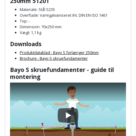
250mm 51201
Palleløfter
Industristøvsuger
Højbede
Sternbeklædning
Materiale: Stål S235
Overflade: Varmgalvaniseret iht. DIN EN ISO 1461
Polsøger
Kantfræser
Højtaler
Tag
Top: -
Dimension: 70x250 mm
og
Profilsaks
Kantlimer
Hylder
Vægt: 1,1 kg
tagplader
Downloads
Reb
Kantlimertilbehør
Jagt
Terrassebrædder
Produktdatablad - Bayo S forlænger 250mm
og
og
Brochure - Bayo S skruefundamenter
Kap-
snor
fritid
Terrasseopklodsning
og
Bayo S skruefundamenter - guide til
montering
Renseservietter
geringssav
Jul
Tråd
og
til
Kerneboremaskine
Kaffe
wipes
byggeri
Klammepistol
Klæbesøm
Sækkelukker
Træ
Play
Klippeværktøj
Køkkenudstyr
Saks
Vinduer
Kombokit
Leg