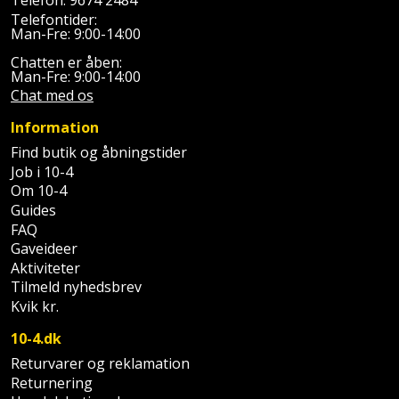
Telefon:
9674 2484
Slibemaskine
Telefontider:
Varmepumpeskjuler
Man-Fre: 9:00-14:00
Sømpistol
Chatten er åben:
Velux
Man-Fre: 9:00-14:00
Chat med os
gardin
Sømpistoltilbehør
Information
Spånsuger
Find butik og åbningstider
Job i 10-4
Stiftepistol
Om 10-4
Guides
Stiksav
FAQ
Gaveideer
Aktiviteter
Stiksavsklinge
Tilmeld nyhedsbrev
Kvik kr.
Støvblæser
10-4.dk
Støvsugertilbehør
Returvarer og reklamation
Returnering
Svejseværk