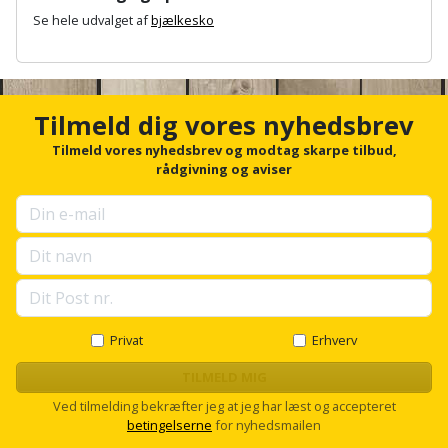
Plastlister
Flisevibrator
Se hele udvalget af
bjælkesko
Gummibåd
Løfteudstyr
og
Radonsikring
Føringsskinne
A
n
kajak
Målebånd
c
Rumdeler
Forlængerledning
h
Tilmeld dig vores nyhedsbrev
Havemøbler
Markeringsværktøj
o
Sand
Fugepistol
r
Tilmeld vores nyhedsbrev og modtag skarpe tilbud,
f
rådgivning og aviser
Havepleje
og
Mejsel
o
Fugtmåler
grus
r
Haveredskaber
Murerværktøj
u
Gipsskruemaskine
p
Skruer,
s
Haveslange
Nedstryger
bolte
e
Girafsliber
og
og
l
Nøgleværktøj
tilbehør
l
møtrikker
Girafsliber
s
Privat
Erhverv
c
Økse
tilbehør
Havetilbehør
Skunklem
r
TILMELD MIG
o
Ved tilmelding bekræfter jeg at jeg har læst og accepteret
Oliekande
Høvl
Hegn
l
Søm
betingelserne
for nyhedsmailen
l