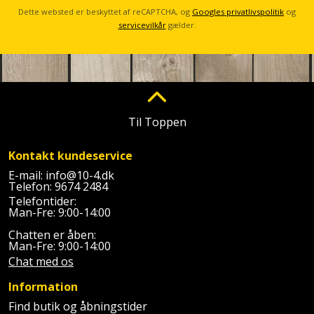
Palleløfter
Industristøvsuger
Højbede
Dette websted er beskyttet af reCAPTCHA, og
Googles privatlivspolitik
og
Sternbeklædning
servicevilkår
gælder.
Polsøger
Kantfræser
Højtaler
Tag
og
Profilsaks
Kantlimer
Hylder
tagplader
Reb
Kantlimertilbehør
Jagt
Terrassebrædder
Til Toppen
og
og
Kap-
snor
fritid
Terrasseopklodsning
Kontakt kundeservice
og
E-mail:
info@10-4.dk
Renseservietter
geringssav
Jul
Tråd
Telefon:
9674 2484
og
Telefontider:
til
Kerneboremaskine
Kaffe
Man-Fre: 9:00-14:00
wipes
byggeri
Chatten er åben:
Klammepistol
Klæbesøm
Man-Fre: 9:00-14:00
Sækkelukker
Træ
Chat med os
Klippeværktøj
Køkkenudstyr
Saks
Information
Vinduer
Find butik og åbningstider
Kombokit
Leg