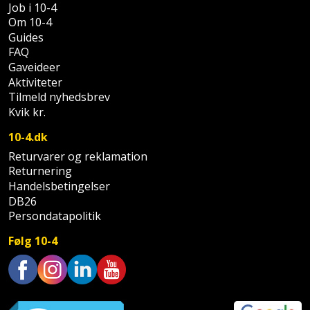
Sav
Job i 10-4
WinWin
Om 10-4
plader
Kompressor
Lommelygte
Savbuk
Guides
FAQ
Lader
Merchandise
Savklinge
Gaveideer
Aktiviteter
Ligesliber
Mobiltilbehør
Tilmeld nyhedsbrev
Skraber
Kvik kr.
Limpistol
Pavillon
Skruestik
10-4.dk
Returvarer og reklamation
Linjelaser
Personlig
Skruetrækker
Returnering
pleje
Handelsbetingelser
Loddekolbe
Skruetvinge
DB26
Plantekasser
Persondatapolitik
Luftværktøj
Slibeartikler
Følg 10-4
Postkasse
Måleinstrumenter
Smøring
Postkassestander
og
Malersprøjte
Trustpilot
rustopløser