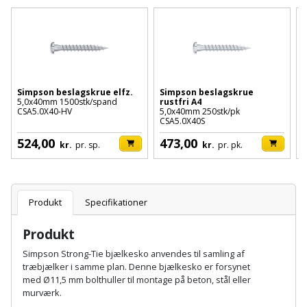
Batteri
kr.
og
Rør
Brænde
Fugtsikring
Fugepistol
Motorenhed
afrensning
og
Betonsliber
og
fittings
Brændeovn
Garageport
Motorsav
Spartelmasse
skumpistol
Guides
Bindemaskine
og
til
Stålvask
Brandslukker
Gelænder
Gevindskærer
kædesav
Simpson beslagskrue elfz.
Simpson beslagskrue
S
væg
Bits
5,0x40mm 1500stk/spand
rustfri A4
5
Gaveideer
Ventilation
CSA5.0X40-HV
5,0x40mm 250stk/pk
C
Brugskunst
Gips
CSA5.0X40S
Gipsværktøj
Motorsav
Tape
og
Bor
f
Aktiviteter
524,00
473,00
og
indeklima
kr.
pr. sp.
kr.
pr. pk.
Camping
Grundmursplader
Glasløfter
Bordrundsav
kædesav
tilbehør
Damprengøring
Hardieplank
Glasskærer
Bore-
brædder
Produkt
Specifikationer
og
Pælebor
Dørmåtte
Hæftepistol
skruemaskine
Produkt
Hemsestige
og
Plæneklipper
Dørrist
Simpson Strong-Tie bjælkesko anvendes til samling af
-
Borehammer
Isolering
træbjælker i samme plan. Denne bjælkesko er forsynet
hammer
Plæneklipper
Drivhus
med Ø11,5 mm bolthuller til montage på beton, stål eller
murværk.
Boremaskinetilbehør
tilbehør
Komposit