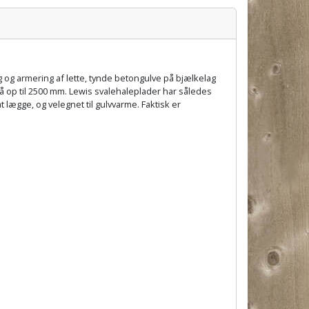
g og armering af lette, tynde betongulve på bjælkelag
 op til 2500 mm. Lewis svalehaleplader har således
ægge, og velegnet til gulvvarme. Faktisk er