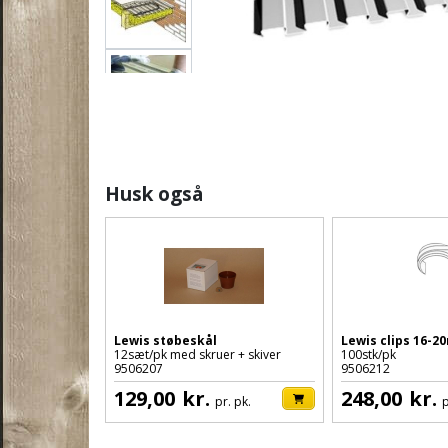
Husk også
Lewis støbeskål
Lewis clips 16-
12sæt/pk med skruer + skiver
100stk/pk
9506207
9506212
129,00
kr.
248,00
kr.
pr. pk.
p