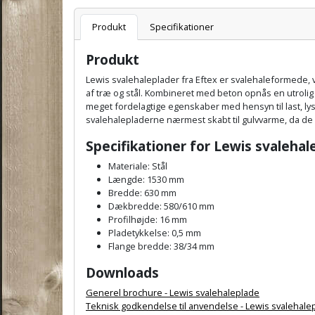
Varenummer
Produkt
Specifikationer
Produkt
Lewis svalehaleplader fra Eftex er svalehaleformede, v
af træ og stål. Kombineret med beton opnås en utroli
meget fordelagtige egenskaber med hensyn til last, ly
svalehalepladerne nærmest skabt til gulvvarme, da de 
Specifikationer for
Lewis svaleha
Materiale: Stål
Længde: 1530 mm
Bredde: 630 mm
Dækbredde: 580/610 mm
Profilhøjde: 16 mm
Pladetykkelse: 0,5 mm
Flange bredde: 38/34 mm
Downloads
Generel brochure - Lewis svalehaleplade
Teknisk godkendelse til anvendelse - Lewis svalehale