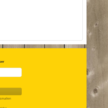
ser
smailen
ælder.