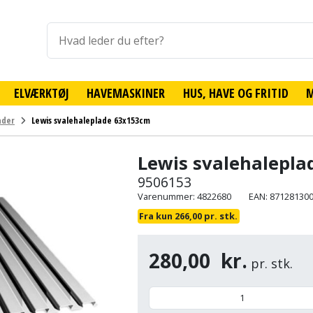
ELVÆRKTØJ
HAVEMASKINER
HUS, HAVE OG FRITID
ader
Lewis svalehaleplade 63x153cm
Lewis svalehalepl
9506153
Varenummer: 4822680
EAN: 87128130
Fra kun 266,00 pr. stk.
280,00
kr.
pr. stk.