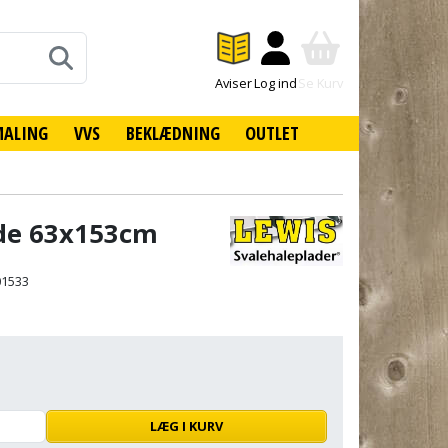
Aviser
Log ind
Se Kurv
MALING
VVS
BEKLÆDNING
OUTLET
ade 63x153cm
01533
LÆG I KURV