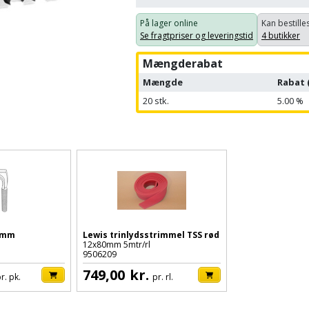
På lager online
Kan bestilles
Se fragtpriser og leveringstid
4 butikker
Mængderabat
Mængde
Rabat 
20
stk.
5.00 %
20mm
Lewis trinlydsstrimmel TSS rød
12x80mm 5mtr/rl
9506209
749,00
kr.
r. pk.
pr. rl.