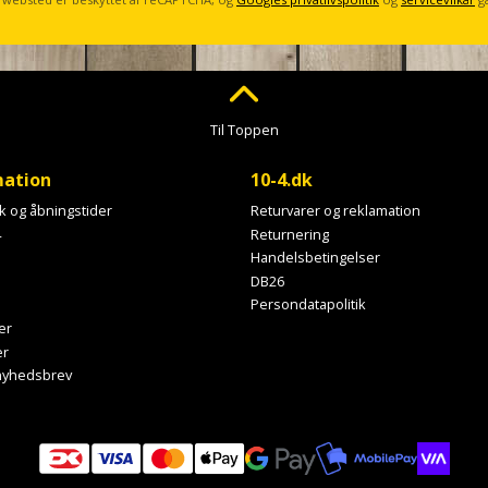
Til Toppen
mation
10-4.dk
ik og åbningstider
Returvarer og reklamation
4
Returnering
Handelsbetingelser
DB26
Persondatapolitik
er
er
 nyhedsbrev