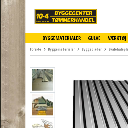
10-
4
-
billigt
online
BYGGEMATERIALER
GULVE
VÆRKTØJ
byggemarked
og
tømmerhandel
Forside
Byggematerialer
Byggeplader
Svalehalepl
-
Klik
og
byg