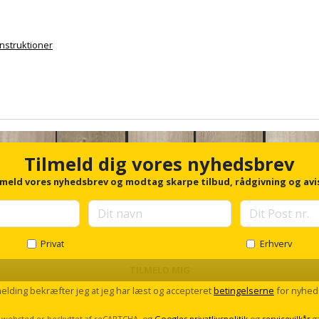
onstruktioner
Tilmeld dig vores nyhedsbrev
lmeld vores nyhedsbrev og modtag skarpe tilbud, rådgivning og avi
Privat
Erhverv
TILMELD MIG
melding bekræfter jeg at jeg har læst og accepteret
betingelserne
for nyhed
 websted er beskyttet af reCAPTCHA, og
Googles privatlivspolitik
og
servicevilkår
g