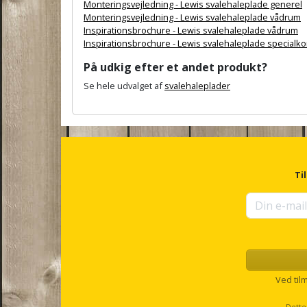
Monteringsvejledning - Lewis svalehaleplade generel
Monteringsvejledning - Lewis svalehaleplade vådrum
Inspirationsbrochure - Lewis svalehaleplade vådrum
Inspirationsbrochure - Lewis svalehaleplade specialk
På udkig efter et andet produkt?
Se hele udvalget af
svalehaleplader
A
n
c
h
o
r
Ti
f
o
r
u
p
s
e
l
Ved til
l
s
Dette