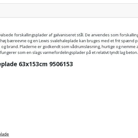
Pris:
alsede forskallingsplader af galvaniseret stål. De anvendes som forskallin
g høj bæreevne og en Lewis svalehaleplade kan bruges med et frit spænd på
s og brand. Pladerne er godkendt som vådrumsløsning, hurtige og nemme at l
fungerer som en slags varmefordelingsplader på et relativt tyndt lag beton.
leplade 63x153cm 9506153
plade