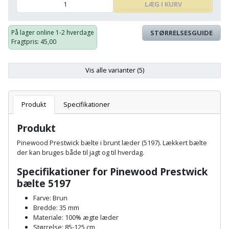
Batteri
kr.
og
LÆG I KURV
Rør
Brænde
Fugtsikring
Fugepistol
Motorenhed
afrensning
og
Betonsliber
og
fittings
På lager online
1-2 hverdage
STØRRELSESGUIDE
Brændeovn
Garageport
Motorsav
Spartelmasse
Fragtpris
: 45,00
skumpistol
Guides
Bindemaskine
og
til
Stålvask
Brandslukker
Gelænder
Gevindskærer
kædesav
væg
Vis alle varianter (5)
Bits
Gaveideer
Ventilation
Brugskunst
Gips
Gipsværktøj
Motorsav
Tape
og
Bor
Aktiviteter
Produkt
Specifikationer
og
indeklima
Camping
Grundmursplader
Glasløfter
Bordrundsav
kædesav
Produkt
tilbehør
Damprengøring
Hardieplank
Glasskærer
Pinewood Prestwick bælte i brunt læder (5197). Lækkert bælte
Bore-
brædder
der kan bruges både til jagt og til hverdag.
og
Pælebor
Dørmåtte
Hæftepistol
Specifikationer for Pinewood Prestwick
skruemaskine
Hemsestige
og
bælte 5197
Plæneklipper
Dørrist
-
Borehammer
Isolering
Farve: Brun
hammer
Plæneklipper
Drivhus
Bredde: 35 mm
Materiale: 100% ægte læder
Boremaskinetilbehør
tilbehør
Komposit
Størrelse: 85-125 cm