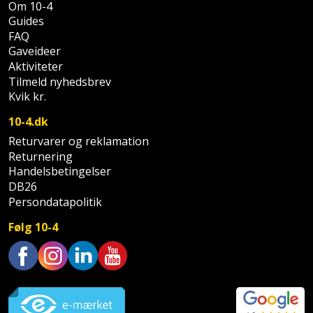
Om 10-4
Palleløfter
Industristøvsuger
Højbede
Sternbeklædning
Guides
FAQ
Polsøger
Kantfræser
Højtaler
Tag
Gaveideer
Aktiviteter
og
Profilsaks
Kantlimer
Hylder
Tilmeld nyhedsbrev
tagplader
Kvik kr.
Reb
Kantlimertilbehør
Jagt
Terrassebrædder
10-4.dk
og
og
Kap-
Returvarer og reklamation
snor
fritid
Terrasseopklodsning
Returnering
og
Handelsbetingelser
Renseservietter
geringssav
Jul
Tråd
DB26
og
Persondatapolitik
til
Kerneboremaskine
Kaffe
wipes
byggeri
Følg 10-4
Klammepistol
Klæbesøm
Sækkelukker
Træ
Klippeværktøj
Køkkenudstyr
Trustpilot
Saks
Vinduer
Kombokit
Leg