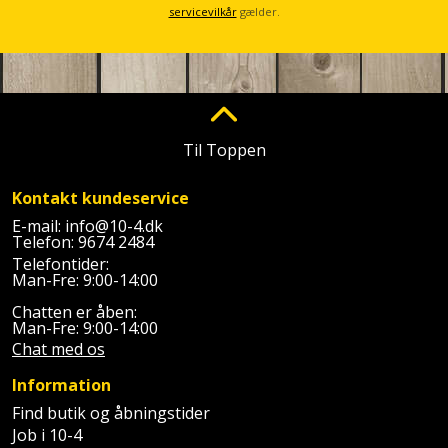
Plastlister
Flisevibrator
servicevilkår
gælder.
Gummibåd
Løfteudstyr
og
Radonsikring
Føringsskinne
kajak
Målebånd
Rumdeler
Forlængerledning
Havemøbler
Markeringsværktøj
Sand
Fugepistol
Til Toppen
Havepleje
og
Mejsel
Fugtmåler
Kontakt kundeservice
grus
Haveredskaber
Murerværktøj
E-mail:
info@10-4.dk
Telefon:
9674 2484
Gipsskruemaskine
Skruer,
Telefontider:
Haveslange
Nedstryger
bolte
Man-Fre: 9:00-14:00
Girafsliber
og
og
Chatten er åben:
Nøgleværktøj
tilbehør
møtrikker
Man-Fre: 9:00-14:00
Girafsliber
Chat med os
Økse
tilbehør
Havetilbehør
Skunklem
Information
Oliekande
Høvl
Find butik og åbningstider
Hegn
Søm
Job i 10-4