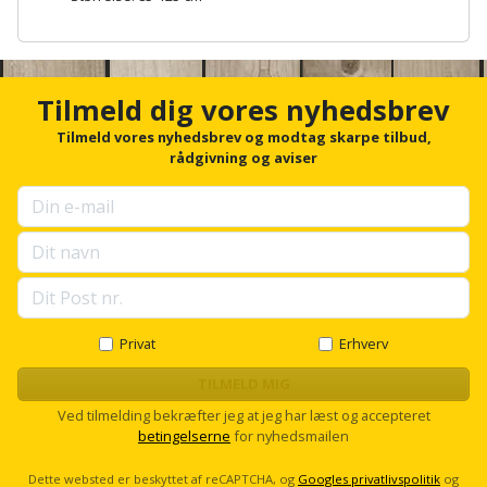
Hammer
Drivhustilbehør
terrassebrædder
Detektor
Robotplæneklipper
A
Høvl
n
Elartikler
Lecablokke
c
Diamantskæremaskine
Robotplæneklipper
og
h
Tilmeld dig vores nyhedsbrev
Kiler
Flagstænger
tilbehør
o
fundablokke
Diamantslibertilbehør
til
r
Tilmeld vores nyhedsbrev og modtag skarpe tilbud,
Kloakrenser
f
rådgivning og aviser
Vandpumpe
hus
Lofter
o
Dykkerpistol
og
r
Kniv
Vertikalskærer
u
have
Lofttrapper
og
Dyksav
p
/
s
hobbykniv
mosfjerner
Fuglefoderhus
Murbinder
e
Excentersliber
l
Koben
l
Vinduesvasker
Garderobe
Murpap
Excenterslibertilbehør
s
Privat
Erhverv
opbevaring
og
c
Kridtsnor
r
TILMELD MIG
murfolie
Fedtsprøjte
o
Gavekort
Ved tilmelding bekræfter jeg at jeg har læst og accepteret
Lærlingesæt
l
betingelserne
for nyhedsmailen
Mursten
Flamingoskærer
l
Grill
Landmålerstok
Dette websted er beskyttet af reCAPTCHA, og
Googles privatlivspolitik
og