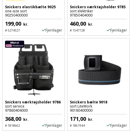
Snickers elastikbælte 9025
Snickers værktøjsholder 9785
Støttemur
one-size sort
sort elektriker
Tommestok
Rotationslaser
90250400000
97850404000
Støvsuger
199,00
460,00
kr.
kr.
Tømrervinkel
Rundsav
Fjernlager
Fjernlager
#
5274527
#
1547728
Strygejern
Tragt
Rundsavsklinge
Terrassevarmer
Ud-
Rystepudser
og
Tømidler
Rystepudsertilbehør
aftrækker
Tørrestativ
Slagboremaskine
Værktøjskasse
og
Trappevanger
Slagnøgle
opbevaring
Snickers værktøjsholder 9786
Snickers bælte 9018
Udebruser
sort service
sort LiteWork
Slagnøgletilbehør
97860404000
90180400000
Værktøjssæt
afskærmning
368,00
171,00
kr.
kr.
Slagskruetrækker
Fjernlager
Fjernlager
#
1818662
#
1861944
Vaterpas
Varme