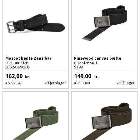
Plastlister
Flisevibrator
Gummibåd
Løfteudstyr
og
Radonsikring
Føringsskinne
kajak
Målebånd
Rumdeler
Forlængerledning
Havemøbler
Markeringsværktøj
Sand
Fugepistol
Havepleje
og
Mejsel
Mascot bælte Zanzibar
Pinewood canvas bælte
Fugtmåler
grus
sort one size
one-size sort
0352A-990-09
9199
Haveredskaber
Murerværktøj
162,00
149,00
Gipsskruemaskine
Skruer,
kr.
kr.
Haveslange
Fjernlager
På lager
Nedstryger
#
5772526
#
9137108
bolte
Girafsliber
og
og
Nøgleværktøj
tilbehør
møtrikker
Girafsliber
Økse
tilbehør
Havetilbehør
Skunklem
Oliekande
Høvl
Hegn
Søm