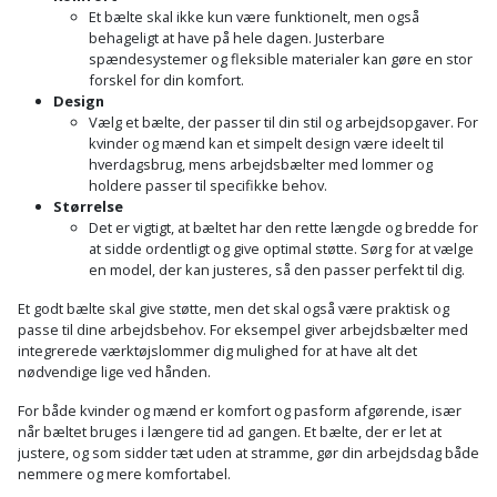
Et bælte skal ikke kun være funktionelt, men også
behageligt at have på hele dagen. Justerbare
spændesystemer og fleksible materialer kan gøre en stor
forskel for din komfort.
Design
Vælg et bælte, der passer til din stil og arbejdsopgaver. For
kvinder og mænd kan et simpelt design være ideelt til
hverdagsbrug, mens arbejdsbælter med lommer og
holdere passer til specifikke behov.
Størrelse
Det er vigtigt, at bæltet har den rette længde og bredde for
at sidde ordentligt og give optimal støtte. Sørg for at vælge
en model, der kan justeres, så den passer perfekt til dig.
Et godt bælte skal give støtte, men det skal også være praktisk og
passe til dine arbejdsbehov. For eksempel giver arbejdsbælter med
integrerede værktøjslommer dig mulighed for at have alt det
nødvendige lige ved hånden.
For både kvinder og mænd er komfort og pasform afgørende, især
når bæltet bruges i længere tid ad gangen. Et bælte, der er let at
justere, og som sidder tæt uden at stramme, gør din arbejdsdag både
nemmere og mere komfortabel.