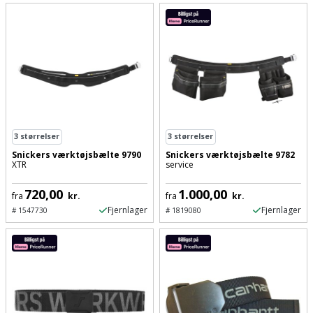
Slibemaskine
Varmepumpeskjuler
Sømpistol
Velux
gardin
Sømpistoltilbehør
Spånsuger
3
størrelser
3
størrelser
Stiftepistol
Snickers værktøjsbælte 9790
Snickers værktøjsbælte 9782
XTR
service
Stiksav
720,00
1.000,00
fra
kr.
fra
kr.
Stiksavsklinge
Fjernlager
Fjernlager
#
1547730
#
1819080
Støvblæser
Støvsugertilbehør
Svejseværk