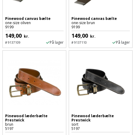
Palleløfter
Industristøvsuger
Højbede
Sternbeklædning
Polsøger
Kantfræser
Højtaler
Pinewood canvas bælte
Pinewood canvas bælte
Tag
one-size oliven
one-size brun
9199
9199
og
Profilsaks
Kantlimer
Hylder
149,00
149,00
tagplader
kr.
kr.
På lager
På lager
#
9137109
#
9137110
Reb
Kantlimertilbehør
Jagt
Terrassebrædder
og
og
Kap-
snor
fritid
Terrasseopklodsning
og
Renseservietter
geringssav
Jul
Tråd
og
til
Kerneboremaskine
Kaffe
wipes
byggeri
Klammepistol
Klæbesøm
Sækkelukker
Træ
Pinewood læderbælte
Pinewood læderbælte
Klippeværktøj
Køkkenudstyr
Saks
Prestwick
Prestwick
Vinduer
brun
sort
5197
5197
Kombokit
Leg