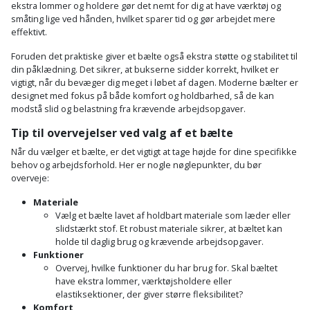
ekstra lommer og holdere gør det nemt for dig at have værktøj og
småting lige ved hånden, hvilket sparer tid og gør arbejdet mere
effektivt.
Foruden det praktiske giver et bælte også ekstra støtte og stabilitet til
din påklædning. Det sikrer, at bukserne sidder korrekt, hvilket er
vigtigt, når du bevæger dig meget i løbet af dagen. Moderne bælter er
designet med fokus på både komfort og holdbarhed, så de kan
modstå slid og belastning fra krævende arbejdsopgaver.
Tip til overvejelser ved valg af et bælte
Når du vælger et bælte, er det vigtigt at tage højde for dine specifikke
behov og arbejdsforhold. Her er nogle nøglepunkter, du bør
overveje:
Materiale
Vælg et bælte lavet af holdbart materiale som læder eller
slidstærkt stof. Et robust materiale sikrer, at bæltet kan
holde til daglig brug og krævende arbejdsopgaver.
Funktioner
Overvej, hvilke funktioner du har brug for. Skal bæltet
have ekstra lommer, værktøjsholdere eller
elastiksektioner, der giver større fleksibilitet?
Komfort