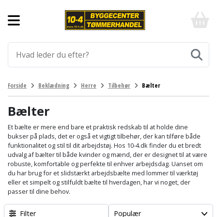
Forside
10-
4
-
Byggematerialer
billigt
online
Aluprofiler
Gulve
byggemarked
og
tømmerhandel
Armering
Fliser
Værktøj
Forside
Beklædning
Herre
Tilbehør
Bælter
-
og
Klik
Asfalt
Afmærkning
Elværktøj
klinker
og
Bælter
byg
Befæstigelse
Arbejdsbuk
Afkortersav
Havemaskiner
Et bælte er mere end bare et praktisk redskab til at holde dine
Gulvtilbehør
bukser på plads, det er også et vigtigt tilbehør, der kan tilføre både
funktionalitet og stil til dit arbejdstøj. Hos 10-4.dk finder du et bredt
Bordplade
Arbejdsvogn
Afstandsmåler
Brændekløver
Hus,
Gulvunderlag
udvalg af bælter til både kvinder og mænd, der er designet til at være
have
robuste, komfortable og perfekte til enhver arbejdsdag. Uanset om
Byggeplader
Bærehåndtag
Arbejdsbord
Buskrydder
du har brug for et slidstærkt arbejdsbælte med lommer til værktøj
Gulvvarme
og
eller et simpelt og stilfuldt bælte til hverdagen, har vi noget, der
fritid
passer til dine behov.
Bygningsbeslag
Båndstrammer
Arbejdslamper
Dykpumpe
Laminatgulv
og
og
Affaldssortering
Maling
Filter
Populær