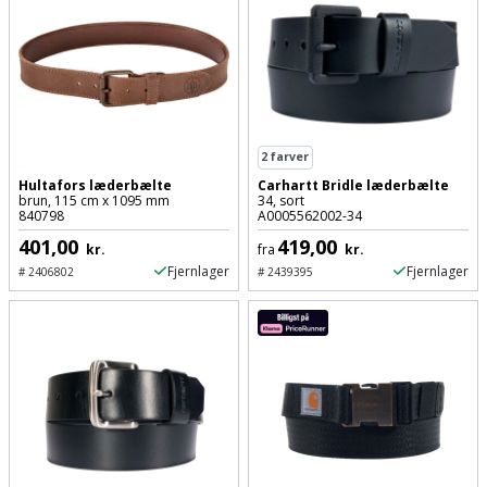
2
farver
Hultafors læderbælte
Carhartt Bridle læderbælte
brun, 115 cm x 1095 mm
34, sort
840798
A0005562002-34
401,00
419,00
kr.
fra
kr.
Fjernlager
Fjernlager
#
2406802
#
2439395