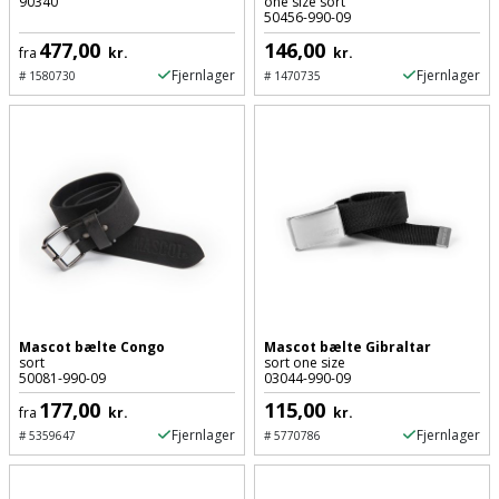
Hammer
90340
one size sort
Drivhustilbehør
terrassebrædder
50456-990-09
Detektor
Robotplæneklipper
477,00
146,00
Høvl
fra
kr.
kr.
Elartikler
Lecablokke
Fjernlager
Fjernlager
#
1580730
#
1470735
Diamantskæremaskine
Robotplæneklipper
og
Kiler
Flagstænger
tilbehør
fundablokke
Diamantslibertilbehør
til
Kloakrenser
Vandpumpe
hus
Lofter
Dykkerpistol
og
Kniv
Vertikalskærer
have
Lofttrapper
og
Dyksav
/
hobbykniv
mosfjerner
Fuglefoderhus
Murbinder
Excentersliber
Koben
Vinduesvasker
Garderobe
Murpap
Excenterslibertilbehør
Mascot bælte Congo
Mascot bælte Gibraltar
sort
sort one size
opbevaring
og
Kridtsnor
50081-990-09
03044-990-09
murfolie
Fedtsprøjte
177,00
115,00
fra
kr.
kr.
Gavekort
Lærlingesæt
Fjernlager
Fjernlager
#
5359647
#
5770786
Mursten
Flamingoskærer
Grill
Landmålerstok