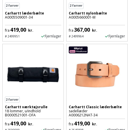
2
farver
2
farver
Carhartt læderbælte
Carhartt nylonbælte
A0005509001-34
A0005660001-M
419,00
367,00
fra
kr.
fra
kr.
Fjernlager
Fjernlager
#
2499951
#
2499964
2
farver
Carhartt værktøjsrulle
Carhartt Classic læderbælte
18 lommer, u/indhold
sadellæder
B0000521001-OFA
A0006212NAT-34
419,00
419,00
fra
kr.
fra
kr.
Fjernlager
Fjernlager