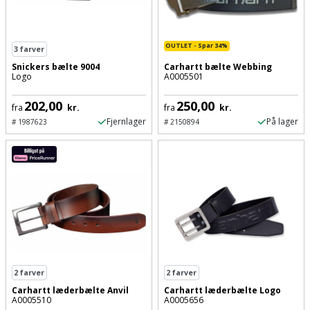
og
svejsemaskine
OUTLET - Spar 34%
3
farver
Tagpladeværktøj
Snickers bælte 9004
Carhartt bælte Webbing
Logo
A0005501
Trekantsliber
202,00
250,00
fra
kr.
fra
kr.
Fjernlager
På lager
#
1987623
#
2150894
Trekantslibertilbehør
Vægscanner
Varmekanon
Varmepistol
Vinkelsliber
2
farver
2
farver
Carhartt læderbælte Anvil
Carhartt læderbælte Logo
Vinkelslibertilbehør
A0005510
A0005656