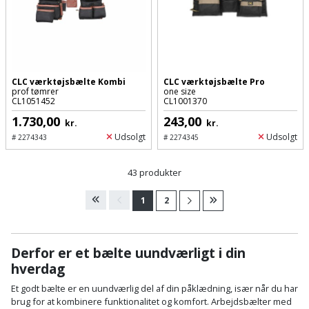
CLC værktøjsbælte Kombi
CLC værktøjsbælte Pro
prof tømrer
one size
CL1051452
CL1001370
1.730,00
243,00
kr.
kr.
Udsolgt
Udsolgt
#
2274343
#
2274345
43 produkter
1
2
Derfor er et bælte uundværligt i din
hverdag
Et godt bælte er en uundværlig del af din påklædning, især når du har
brug for at kombinere funktionalitet og komfort. Arbejdsbælter med