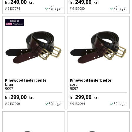
Sav
249,00
249,00
fra
kr.
fra
kr.
WinWin
På lager
På lager
#
9137074
#
9137080
plader
Kompressor
Lommelygte
Savbuk
Lader
Merchandise
Savklinge
Ligesliber
Mobiltilbehør
Skraber
Limpistol
Pavillon
Skruestik
Linjelaser
Personlig
Skruetrækker
pleje
Pinewood læderbælte
Pinewood læderbælte
Loddekolbe
Skruetvinge
brun
sort
9097
9097
Plantekasser
Luftværktøj
299,00
299,00
Slibeartikler
fra
kr.
fra
kr.
Postkasse
På lager
På lager
#
9137090
#
9137094
Måleinstrumenter
Smøring
Postkassestander
og
Malersprøjte
rustopløser