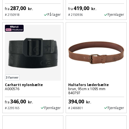
287,00
419,00
fra
kr.
fra
kr.
På lager
Fjernlager
#
2150918
#
2150936
3
farver
Carhartt nylonbælte
Hultafors læderbælte
A000576
brun, 95cm x 1095 mm
840797
346,00
394,00
fra
kr.
kr.
Fjernlager
Fjernlager
#
2295165
#
2406801