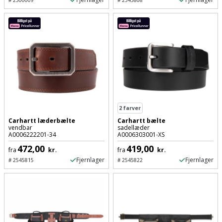
#
2500009
#
2545808
2
farver
Carhartt læderbælte
Carhartt bælte
vendbar
sadellæder
A0006222201-34
A0006303001-XS
472,00
419,00
fra
kr.
fra
kr.
Fjernlager
Fjernlager
#
2545815
#
2545822