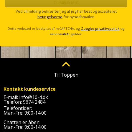
TILMELD MIG
Ved tilmelding bekræfter jeg at jeg har læst og accepteret
betingelserne
for nyhedsmailen
Dette websted er beskyttet af reCAPTCHA, og
Googles privatlivspolitik
og
servicevilkår
gælder.
Til Toppen
Kontakt kundeservice
E-mail:
info@10-4.dk
Telefon:
9674 2484
Telefontider:
Man-Fre: 9:00-14:00
Chatten er åben:
Man-Fre: 9:00-14:00