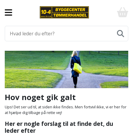
Forside
10-
4
-
Byggematerialer
billigt
online
Aluprofiler
Gulve
byggemarked
og
tømmerhandel
Armering
Fliser
Værktøj
-
og
Klik
Asfalt
Afmærkning
Elværktøj
klinker
og
byg
Befæstigelse
Arbejdsbuk
Afkortersav
Havemaskiner
Gulvtilbehør
Bordplade
Arbejdsvogn
Afstandsmåler
Brændekløver
Hus,
Gulvunderlag
Hov noget gik galt
have
Byggeplader
Bærehåndtag
Arbejdsbord
Buskrydder
Gulvvarme
Ups! Det ser ud til, at siden ikke findes. Men fortvivl ikke, vi er her for
og
at hjælpe dig tilbage på rette vej!
fritid
Bygningsbeslag
Båndstrammer
Arbejdslamper
Dykpumpe
Laminatgulv
Her er nogle forslag til at finde det, du
og
og
leder efter
Affaldssortering
Maling