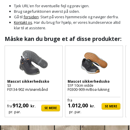
Cement
Fejemaskine
Trægulv
løftebånd
belysning
Tjek URL'en for eventuelle fejl og prøv igen.
og
Affugter
Afdækning
Brug søgefunktionen øverst på siden.
VVS
Generator
mørtel
Vinylgulv
Blæselampe
Arbejdsradio
Gå til
forsiden
: Start på vores hjemmeside og naviger derfra.
til
Kontakt os
. Har du brug for hjælp, er vores kundeservice altid
Bålfad
Armatur
Beklædning
malerarbejde
Græstrimmer
klar til at assistere.
Damp-
Blindnitter
Bajonetsav
og
og
og
Måske kan du bruge et af disse produkter:
Børn
Outlet
bålsted
Gulvplejemidler
vandhaner
Hækkeklipper
Brolæggerværktøj
Bajonetsavklinge
vindspærre
Dame
Batterier
Malerværktøj
Badeværelse
Havetraktor
Byggepladshegn
Bånd-
Dør,
Tilbudsavis
og
dørgreb
Herre
Belægningssten
Maling
Kloak
Højtryksrenser
Byggepladstrapper
bænkslibertilbehør
og
indendørs
og
Belysning
lås
Mascot sikkerhedssko
Mascot sikkerhedssko
Husvandværk
afløb
Donkraft
S3
S1P 10cm vidde
S
Båndsav
Log
Maling
F0134-902 m/snørebånd
F0300-909 m/Boa-lukning
F
Beslag
Fliseopsætning
ind
Kompostkværn
udendørs
Pex
Dorn
Båndsliber
fra
f
912,00
1.012,00
rør
fra
kr.
kr.
SE MERE
og
Bilpleje
SE MERE
Fugemateriale
Løvsuger
Polyfilla
Fedtpresser
pr. par.
pr. par.
bænksliber
og
og
og
Radiator
Kvik
autotilbehør
Rengøring
lim
Fil
løvblæser