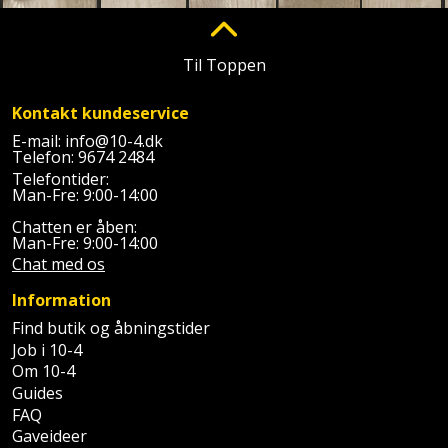
Batteri
kr.
og
Rør
Brænde
Fugtsikring
Fugepistol
Motorenhed
afrensning
og
Betonsliber
og
fittings
Til Toppen
Brændeovn
Garageport
Motorsav
Spartelmasse
skumpistol
Guides
Bindemaskine
og
til
Stålvask
Kontakt kundeservice
Brandslukker
Gelænder
Gevindskærer
kædesav
væg
Bits
E-mail:
info@10-4.dk
Gaveideer
Telefon:
9674 2484
Ventilation
Brugskunst
Gips
Telefontider:
Gipsværktøj
Motorsav
Tape
og
Bor
Man-Fre: 9:00-14:00
Aktiviteter
og
indeklima
Camping
Grundmursplader
Chatten er åben:
Glasløfter
Bordrundsav
kædesav
Man-Fre: 9:00-14:00
tilbehør
Chat med os
Damprengøring
Hardieplank
Glasskærer
Bore-
brædder
Information
og
Pælebor
Dørmåtte
Hæftepistol
Find butik og åbningstider
skruemaskine
Hemsestige
og
Job i 10-4
Plæneklipper
Dørrist
Om 10-4
-
Borehammer
Isolering
Guides
hammer
Plæneklipper
Drivhus
FAQ
Boremaskinetilbehør
tilbehør
Komposit
Gaveideer