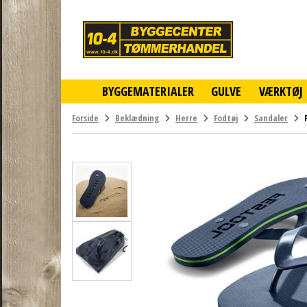
10-
4
-
billigt
online
BYGGEMATERIALER
GULVE
VÆRKTØJ
byggemarked
og
tømmerhandel
Forside
Beklædning
Herre
Fodtøj
Sandaler
-
Klik
og
byg