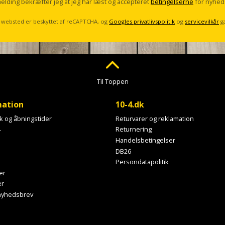
melding bekræfter jeg at jeg har læst og accepteret
betingelserne
for nyhed
 websted er beskyttet af reCAPTCHA, og
Googles privatlivspolitik
og
servicevilkår
g
Til Toppen
mation
10-4.dk
ik og åbningstider
Returvarer og reklamation
4
Returnering
Handelsbetingelser
DB26
Persondatapolitik
er
er
 nyhedsbrev