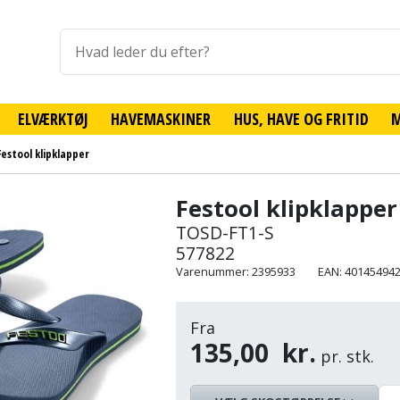
ELVÆRKTØJ
HAVEMASKINER
HUS, HAVE OG FRITID
Festool klipklapper
Festool klipklapper
TOSD-FT1-S
577822
Varenummer: 2395933
EAN: 40145494
Fra
135,00
kr.
pr. stk.