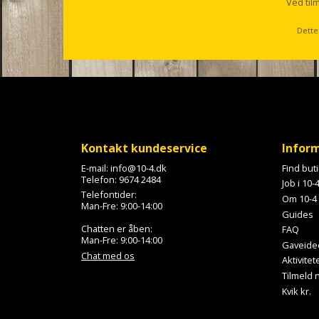
l
Ved til
l
s
Dette
c
r
o
l
l
Kontakt kundeservice
Infor
E-mail:
info@10-4.dk
Find but
Telefon:
9674 2484
Job i 10-
Telefontider:
Om 10-4
Man-Fre: 9:00-14:00
Guides
Chatten er åben:
FAQ
Man-Fre: 9:00-14:00
Gaveide
Chat med os
Aktivitet
Tilmeld
Kvik kr.