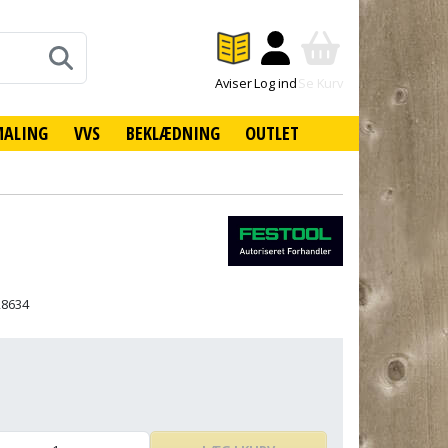
Aviser
Log ind
Se Kurv
MALING
VVS
BEKLÆDNING
OUTLET
28634