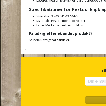
L
everes med en praktisk
emballeret netpose til 
Specifikationer for
Festool klipkl
Størrelse: 38-40 / 41-43 / 44-46
Materiale: PVC (netpose: polyester)
Farve: Mørkeblå med Festool-logo
På udkig efter et andet produkt?
Se hele udvalget af
sandaler
.
A
n
c
h
o
r
Ti
f
o
r
u
p
s
e