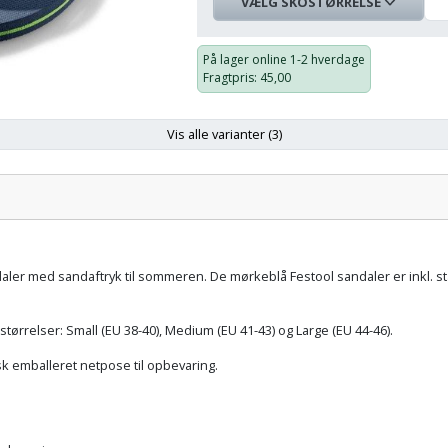
VÆLG SKOSTØRRELSE
Skostørrelse
På
Pris:
lager:
På lager online
1-2 hverdage
Fragtpris
: 45,00
38-40
135,00 kr.
Vis alle varianter (3)
Skostørrelse:
Pris:
41-43
139,00 kr.
er med sandaftryk til sommeren. De mørkeblå Festool sandaler er inkl. stans
44-46
139,00 kr.
 størrelser: Small (EU 38-40), Medium (EU 41-43) og Large (EU 44-46).
sk
emballeret netpose til opbevaring.