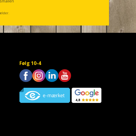
smailen
ælder.
Følg 10-4
Trustpilot