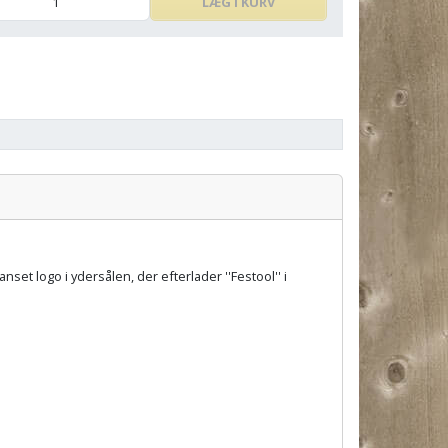
LÆG I KURV
et logo i ydersålen, der efterlader ''Festool'' i