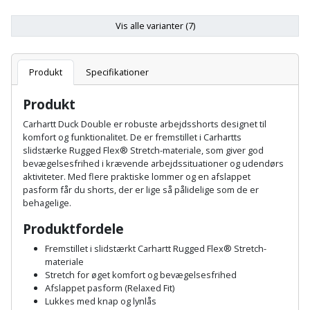
Hammer
Drivhustilbehør
terrassebrædder
Detektor
Robotplæneklipper
Vis alle varianter (7)
Høvl
Elartikler
Lecablokke
Diamantskæremaskine
Robotplæneklipper
og
Kiler
Flagstænger
tilbehør
Produkt
Specifikationer
fundablokke
Diamantslibertilbehør
til
Kloakrenser
Produkt
Vandpumpe
hus
Lofter
Dykkerpistol
og
Carhartt Duck Double er robuste arbejdsshorts designet til
Kniv
komfort og funktionalitet. De er fremstillet i Carhartts
Vertikalskærer
have
Lofttrapper
og
slidstærke Rugged Flex® Stretch-materiale, som giver god
Dyksav
/
bevægelsesfrihed i krævende arbejdssituationer og udendørs
hobbykniv
mosfjerner
Fuglefoderhus
Murbinder
aktiviteter. Med flere praktiske lommer og en afslappet
Excentersliber
pasform får du shorts, der er lige så pålidelige som de er
Koben
behagelige.
Vinduesvasker
Garderobe
Murpap
Excenterslibertilbehør
Produktfordele
opbevaring
og
Kridtsnor
murfolie
Fedtsprøjte
Fremstillet i slidstærkt Carhartt Rugged Flex® Stretch-
Gavekort
materiale
Lærlingesæt
Stretch for øget komfort og bevægelsesfrihed
Mursten
Flamingoskærer
Afslappet pasform (Relaxed Fit)
Grill
Landmålerstok
Lukkes med knap og lynlås