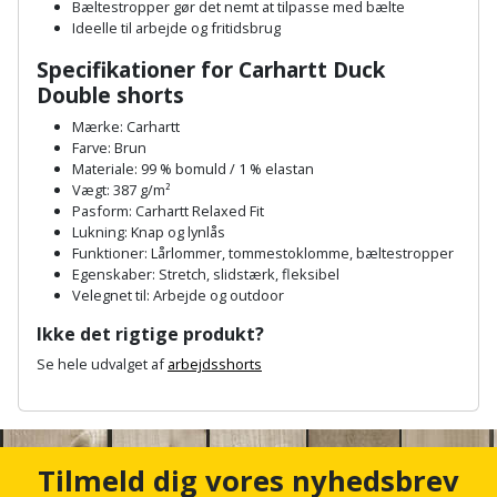
Plastlister
Flisevibrator
Bæltestropper gør det nemt at tilpasse med bælte
Gummibåd
Ideelle til arbejde og fritidsbrug
Løfteudstyr
og
Radonsikring
Føringsskinne
Specifikationer for Carhartt Duck
kajak
Målebånd
Double shorts
Rumdeler
Forlængerledning
Mærke: Carhartt
Havemøbler
Markeringsværktøj
Farve: Brun
Sand
Fugepistol
Materiale: 99 % bomuld / 1 % elastan
Havepleje
og
Vægt: 387 g/m²
Mejsel
Pasform: Carhartt Relaxed Fit
Fugtmåler
grus
Lukning: Knap og lynlås
Haveredskaber
Murerværktøj
Funktioner: Lårlommer, tommestoklomme, bæltestropper
Gipsskruemaskine
Skruer,
Egenskaber: Stretch, slidstærk, fleksibel
Haveslange
Velegnet til: Arbejde og outdoor
Nedstryger
bolte
Girafsliber
og
Ikke det rigtige produkt?
og
Nøgleværktøj
tilbehør
møtrikker
Se hele udvalget af
arbejdsshorts
Girafsliber
Økse
A
tilbehør
Havetilbehør
Skunklem
n
c
Oliekande
Høvl
Hegn
h
Søm
Tilmeld dig vores nyhedsbrev
o