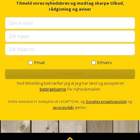
Palleløfter
Industristøvsuger
r
Tilmeld vores nyhedsbrev og modtag skarpe tilbud,
Højbede
Sternbeklædning
f
rådgivning og aviser
o
Polsøger
Kantfræser
Højtaler
r
Tag
u
og
Profilsaks
Kantlimer
p
Hylder
tagplader
s
e
Reb
Kantlimertilbehør
Jagt
l
Terrassebrædder
og
og
l
Kap-
s
Privat
Erhverv
snor
fritid
Terrasseopklodsning
c
og
r
TILMELD MIG
Renseservietter
geringssav
Jul
o
Tråd
Ved tilmelding bekræfter jeg at jeg har læst og accepteret
l
og
betingelserne
for nyhedsmailen
til
l
Kerneboremaskine
Kaffe
wipes
byggeri
Dette websted er beskyttet af reCAPTCHA, og
Googles privatlivspolitik
og
servicevilkår
gælder.
Klammepistol
Klæbesøm
Sækkelukker
Træ
Klippeværktøj
Køkkenudstyr
Saks
Vinduer
Kombokit
Leg