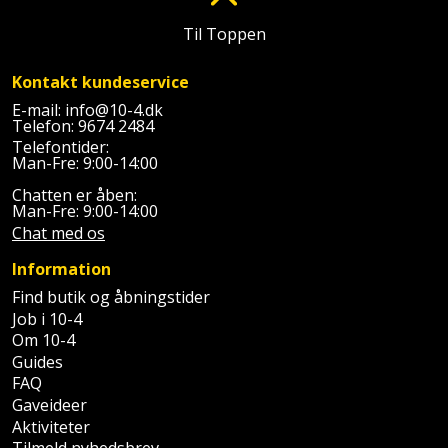
Sav
WinWin
Til Toppen
plader
Kompressor
Lommelygte
Savbuk
Kontakt kundeservice
Lader
Merchandise
Savklinge
E-mail:
info@10-4.dk
Telefon:
9674 2484
Ligesliber
Mobiltilbehør
Skraber
Telefontider:
Man-Fre: 9:00-14:00
Limpistol
Pavillon
Skruestik
Chatten er åben:
Man-Fre: 9:00-14:00
Linjelaser
Personlig
Chat med os
Skruetrækker
pleje
Information
Loddekolbe
Skruetvinge
Find butik og åbningstider
Plantekasser
Job i 10-4
Luftværktøj
Slibeartikler
Om 10-4
Postkasse
Guides
Måleinstrumenter
Smøring
FAQ
Postkassestander
og
Gaveideer
Malersprøjte
Aktiviteter
rustopløser