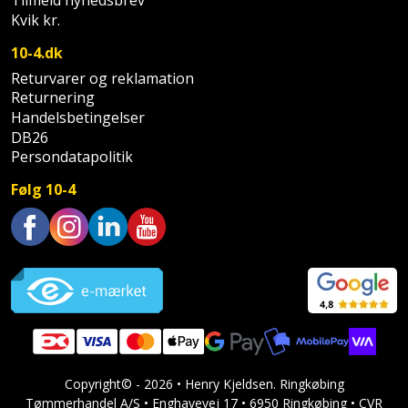
Prepping
Tilmeld nyhedsbrev
Mejselhammer
Kvik kr.
Soldater
Presenning
støtte
10-4.dk
Multicutter
og
Returvarer og reklamation
Redskabsskur
Returnering
teleskopstøtte
Multicuttertilbehør
Handelsbetingelser
Rengøring
DB26
Stålbørste
Multisliber
Persondatapolitik
Shelter
Stemmejern
Nedbrydningshammer
Følg 10-4
Sikkerhed
Stige
Overfræser
i
Trustpilot
hjemmet
Stillads
Overfræsertilbehør
Skadedyrsbekæmpelse
Tænger
Polermaskine
Skraldespandsskjuler
Tagpapbrænder
Rillefræser
Copyright© - 2026 • Henry Kjeldsen. Ringkøbing
Skydelåge
Tapetværktøj
Røreværk
Tømmerhandel A/S • Enghavevej 17 • 6950 Ringkøbing • CVR