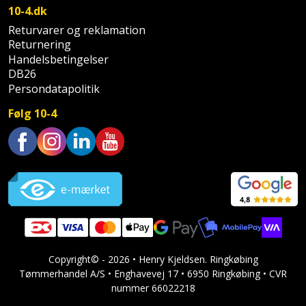
Palleløfter
Industristøvsuger
Højbede
10-4.dk
Sternbeklædning
Returvarer og reklamation
Polsøger
Kantfræser
Højtaler
Returnering
Tag
Handelsbetingelser
og
Profilsaks
Kantlimer
Hylder
DB26
tagplader
Persondatapolitik
Reb
Kantlimertilbehør
Jagt
Følg 10-4
Terrassebrædder
og
og
Kap-
snor
fritid
Terrasseopklodsning
og
Trustpilot
Renseservietter
geringssav
Jul
Tråd
og
til
Kerneboremaskine
Kaffe
wipes
byggeri
Klammepistol
Klæbesøm
Sækkelukker
Træ
Copyright© - 2026 • Henry Kjeldsen. Ringkøbing
Klippeværktøj
Køkkenudstyr
Saks
Tømmerhandel A/S • Enghavevej 17 • 6950 Ringkøbing • CVR
Vinduer
nummer 66022218
Kombokit
Leg