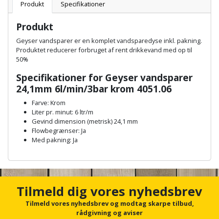
Batteri
kr.
og
Produkt
Specifikationer
Rør
Brænde
Fugtsikring
Fugepistol
Motorenhed
afrensning
og
Betonsliber
Produkt
og
fittings
Brændeovn
Garageport
Motorsav
Spartelmasse
Geyser vandsparer er en komplet vandsparedyse inkl. pakning.
skumpistol
Guides
Bindemaskine
Produktet reducerer forbruget af rent drikkevand med op til
og
til
Stålvask
50%
Brandslukker
Gelænder
Gevindskærer
kædesav
væg
Bits
Specifikationer for Geyser vandsparer
Gaveideer
Ventilation
Brugskunst
Gips
24,1mm 6l/min/3bar krom 4051.06
Gipsværktøj
Motorsav
Tape
og
Bor
Aktiviteter
og
Farve: Krom
indeklima
Camping
Grundmursplader
Glasløfter
Liter pr. minut: 6 ltr/m
Bordrundsav
kædesav
Gevind dimension (metrisk) 24,1 mm
tilbehør
Damprengøring
Hardieplank
Flowbegrænser: Ja
Glasskærer
Bore-
Med pakning: Ja
brædder
og
Pælebor
Dørmåtte
A
Hæftepistol
skruemaskine
Hemsestige
n
og
Plæneklipper
Dørrist
c
-
h
Borehammer
Tilmeld dig vores nyhedsbrev
Isolering
o
hammer
Plæneklipper
Drivhus
r
Tilmeld vores nyhedsbrev og modtag skarpe tilbud,
Boremaskinetilbehør
tilbehør
Komposit
f
rådgivning og aviser