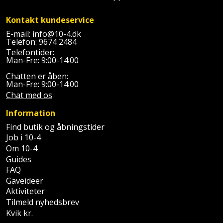
Plastlister
Flisevibrator
Gummibåd
Løfteudstyr
Kontakt kundeservice
og
Radonsikring
Føringsskinne
E-mail:
info@10-4.dk
kajak
Målebånd
Telefon:
9674 2484
Rumdeler
Forlængerledning
Telefontider:
Man-Fre: 9:00-14:00
Havemøbler
Markeringsværktøj
Sand
Fugepistol
Chatten er åben:
Man-Fre: 9:00-14:00
Havepleje
og
Mejsel
Chat med os
Fugtmåler
grus
Haveredskaber
Murerværktøj
Information
Gipsskruemaskine
Skruer,
Find butik og åbningstider
Haveslange
Nedstryger
bolte
Job i 10-4
Girafsliber
og
Om 10-4
og
Nøgleværktøj
tilbehør
Guides
møtrikker
Girafsliber
FAQ
Gaveideer
Økse
tilbehør
Havetilbehør
Skunklem
Aktiviteter
Tilmeld nyhedsbrev
Oliekande
Høvl
Hegn
Søm
Kvik kr.