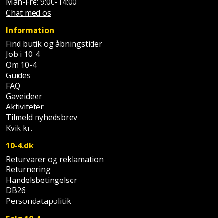
Plastlister
Man-Fre: 9:00-14:00
Flisevibrator
Gummibåd
Chat med os
Løfteudstyr
og
Radonsikring
Føringsskinne
Information
kajak
Målebånd
Find butik og åbningstider
Rumdeler
Forlængerledning
Job i 10-4
Havemøbler
Markeringsværktøj
Om 10-4
Sand
Fugepistol
Guides
Havepleje
og
Mejsel
FAQ
Fugtmåler
Gaveideer
grus
Haveredskaber
Aktiviteter
Murerværktøj
Tilmeld nyhedsbrev
Gipsskruemaskine
Skruer,
Kvik kr.
Haveslange
Nedstryger
bolte
Girafsliber
og
10-4.dk
og
Nøgleværktøj
tilbehør
Returvarer og reklamation
møtrikker
Girafsliber
Returnering
Økse
tilbehør
Havetilbehør
Handelsbetingelser
Skunklem
DB26
Oliekande
Høvl
Persondatapolitik
Hegn
Søm