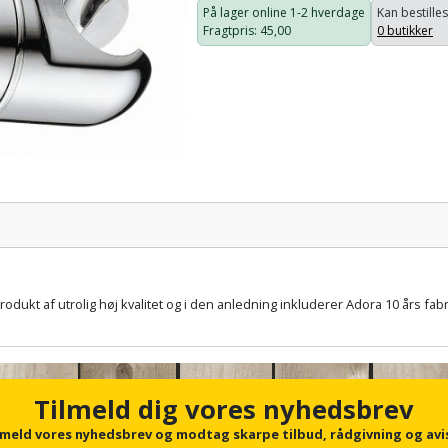
På lager online
1-2 hverdage
Kan bestilles
Fragtpris
: 45,00
0 butikker
Pris:
rodukt af utrolig høj kvalitet og i den anledning inkluderer Adora 10 års f
Tilmeld dig vores nyhedsbrev
lmeld vores nyhedsbrev og modtag skarpe tilbud, rådgivning og avi