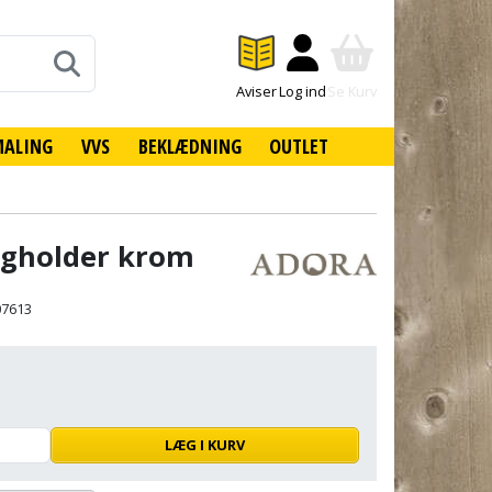
Aviser
Log ind
Se Kurv
MALING
VVS
BEKLÆDNING
OUTLET
ægholder krom
07613
LÆG I KURV