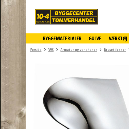
10-
4
-
billigt
online
BYGGEMATERIALER
GULVE
VÆRKTØJ
byggemarked
og
tømmerhandel
Forside
VVS
Armatur og vandhaner
Brusetilbehør
-
Klik
og
byg