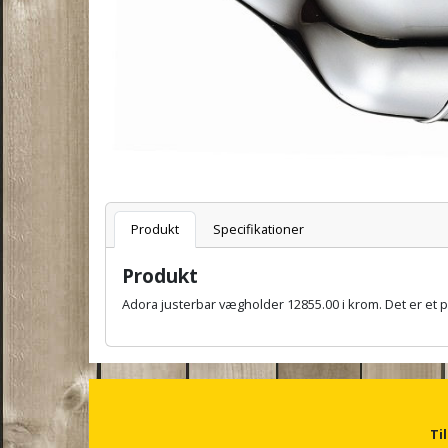
Varenummer
Produkt
Specifikationer
Produkt
Adora justerbar vægholder 12855.00 i krom. Det er et p
A
n
c
h
o
r
Ti