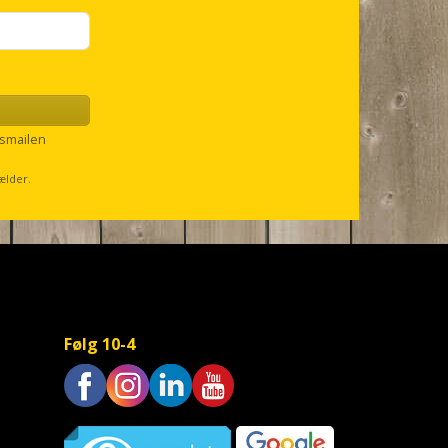
smailen
ælder.
Følg 10-4
Trustpilot