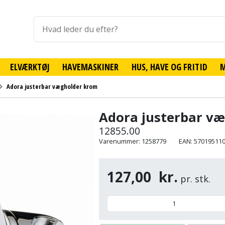
ELVÆRKTØJ
HAVEMASKINER
HUS, HAVE OG FRITID
Adora justerbar vægholder krom
Adora justerbar v
12855.00
Varenummer: 1258779
EAN: 57019511
127,00
kr.
pr. stk.