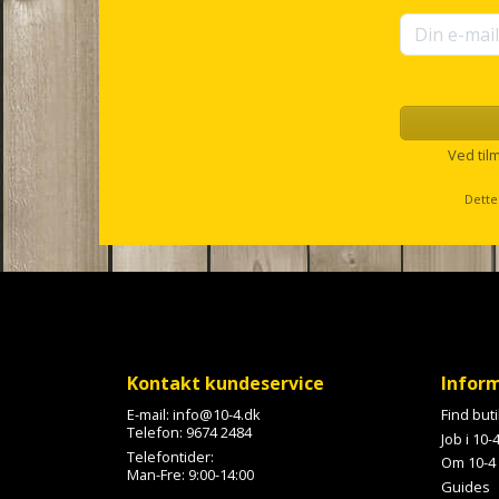
f
o
r
u
p
s
e
l
Ved til
l
s
Dette
c
r
o
l
l
Kontakt kundeservice
Infor
E-mail:
info@10-4.dk
Find but
Telefon:
9674 2484
Job i 10-
Telefontider:
Om 10-4
Man-Fre: 9:00-14:00
Guides