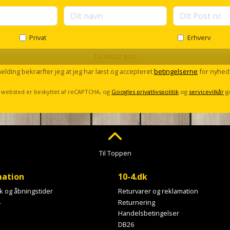
Privat
Erhverv
TILMELD MIG
melding bekræfter jeg at jeg har læst og accepteret
betingelserne
for nyhed
 websted er beskyttet af reCAPTCHA, og
Googles privatlivspolitik
og
servicevilkår
g
Til Toppen
mation
10-4.dk
ik og åbningstider
Returvarer og reklamation
4
Returnering
Handelsbetingelser
DB26