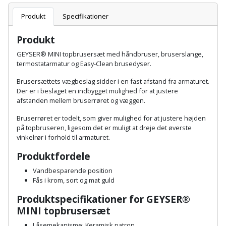
Sav
WinWin
Produkt
Specifikationer
plader
Kompressor
Lommelygte
Savbuk
Produkt
Lader
Merchandise
Savklinge
GEYSER® MINI topbrusersæt med håndbruser, bruserslange,
termostatarmatur og Easy-Clean brusedyser.
Ligesliber
Mobiltilbehør
Skraber
Brusersættets vægbeslag sidder i en fast afstand fra armaturet.
Der er i beslaget en indbygget mulighed for at justere
Limpistol
Pavillon
Skruestik
afstanden mellem bruserrøret og væggen.
Linjelaser
Personlig
Skruetrækker
Bruserrøret er todelt, som giver mulighed for at justere højden
på topbruseren, ligesom det er muligt at dreje det øverste
pleje
vinkelrør i forhold til armaturet.
Loddekolbe
Skruetvinge
Plantekasser
Produktfordele
Luftværktøj
Slibeartikler
Vandbesparende position
Postkasse
Fås i krom, sort og mat guld
Måleinstrumenter
Smøring
Produktspecifikationer for GEYSER®
Postkassestander
og
MINI topbrusersæt
Malersprøjte
rustopløser
Låsemekanisme: Keramisk patron