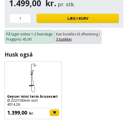
1.499,00
kr.
Palleløfter
Industristøvsuger
Højbede
pr. stk.
Sternbeklædning
Polsøger
Kantfræser
Højtaler
LÆG I KURV
Tag
og
Profilsaks
Kantlimer
Hylder
På lager online
1-2 hverdage
Kan bestilles til afhentning i
tagplader
Fragtpris
: 45,00
3 butikker
Reb
Kantlimertilbehør
Jagt
Terrassebrædder
og
og
Husk også
Kap-
snor
fritid
Terrasseopklodsning
og
Renseservietter
geringssav
Jul
Tråd
og
til
Kerneboremaskine
Kaffe
wipes
byggeri
Geyser mini term.brusesæt
Klammepistol
Klæbesøm
Sækkelukker
Ø 222/100mm sort
Træ
4014.26
1.399,00
Klippeværktøj
Køkkenudstyr
kr.
Saks
Vinduer
Kombokit
Leg