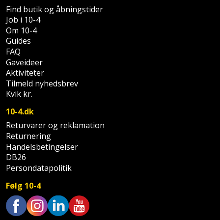
Find butik og åbningstider
og
Job i 10-4
svejsemaskine
Om 10-4
Guides
Tagpladeværktøj
FAQ
Gaveideer
Trekantsliber
Aktiviteter
Tilmeld nyhedsbrev
Trekantslibertilbehør
Kvik kr.
10-4.dk
Vægscanner
Returvarer og reklamation
Returnering
Varmekanon
Handelsbetingelser
DB26
Varmepistol
Persondatapolitik
Følg 10-4
Vinkelsliber
Vinkelslibertilbehør