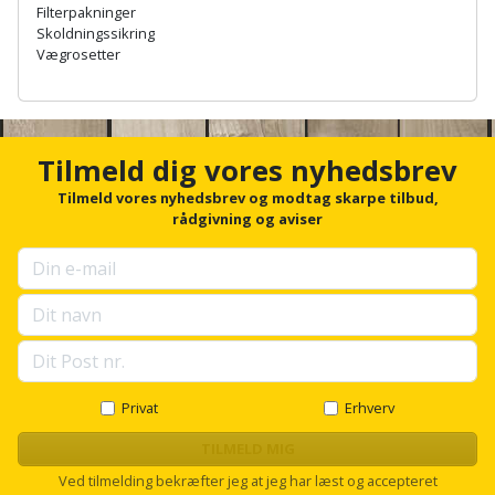
Filterpakninger
Støttemur
Skoldningssikring
Tommestok
Rotationslaser
Vægrosetter
Støvsuger
A
Tømrervinkel
Rundsav
n
c
Strygejern
Tragt
Rundsavsklinge
h
Tilmeld dig vores nyhedsbrev
o
Terrassevarmer
r
Tilmeld vores nyhedsbrev og modtag skarpe tilbud,
Ud-
Rystepudser
f
rådgivning og aviser
og
o
Tømidler
Rystepudsertilbehør
aftrækker
r
u
Tørrestativ
p
Slagboremaskine
Værktøjskasse
s
og
e
Trappevanger
Slagnøgle
l
opbevaring
l
Udebruser
s
Privat
Erhverv
Slagnøgletilbehør
Værktøjssæt
afskærmning
c
r
TILMELD MIG
Slagskruetrækker
o
Vaterpas
Varme
Ved tilmelding bekræfter jeg at jeg har læst og accepteret
l