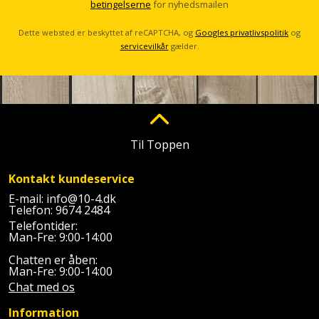
betingelserne
for nyhedsmailen
l
Slibemaskine
Varmepumpeskjuler
Dette websted er beskyttet af reCAPTCHA, og
Googles privatlivspolitik
og
Sømpistol
servicevilkår
gælder.
Velux
gardin
Sømpistoltilbehør
Spånsuger
Til Toppen
Stiftepistol
Kontakt kundeservice
Stiksav
E-mail:
info@10-4.dk
Telefon:
9674 2484
Stiksavsklinge
Telefontider:
Man-Fre: 9:00-14:00
Støvblæser
Chatten er åben:
Man-Fre: 9:00-14:00
Støvsugertilbehør
Chat med os
Information
Svejseværk