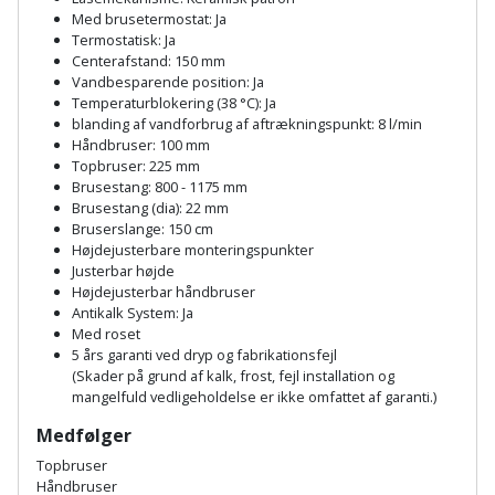
Prepping
Mejselhammer
Med brusetermostat: Ja
Soldater
Termostatisk: Ja
Presenning
Centerafstand: 150 mm
støtte
Multicutter
Vandbesparende position: Ja
og
Redskabsskur
Temperaturblokering (38 °C): Ja
teleskopstøtte
Multicuttertilbehør
blanding af vandforbrug af aftrækningspunkt: 8 l/min
Håndbruser: 100 mm
Rengøring
Topbruser: 225 mm
Stålbørste
Multisliber
Brusestang: 800 - 1175 mm
Shelter
Brusestang (dia): 22 mm
Stemmejern
Nedbrydningshammer
Bruserslange: 150 cm
Højdejusterbare monteringspunkter
Sikkerhed
Justerbar højde
Stige
Overfræser
i
Højdejusterbar håndbruser
Antikalk System: Ja
hjemmet
Stillads
Overfræsertilbehør
Med roset
5 års garanti ved dryp og fabrikationsfejl
Skadedyrsbekæmpelse
(Skader på grund af kalk, frost, fejl installation og
Tænger
Polermaskine
mangelfuld vedligeholdelse er ikke omfattet af garanti.)
Skraldespandsskjuler
Medfølger
Tagpapbrænder
Rillefræser
Topbruser
Skydelåge
Tapetværktøj
Håndbruser
Røreværk