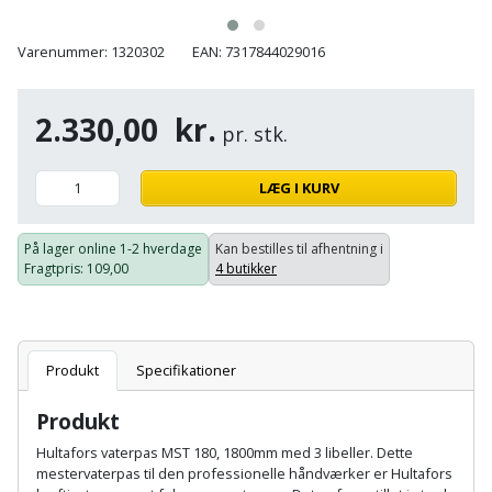
Batteri
kr.
og
Rør
Brænde
Fugtsikring
Fugepistol
Motorenhed
afrensning
og
Betonsliber
Varenummer: 1320302
EAN: 7317844029016
og
fittings
Brændeovn
Garageport
Motorsav
Spartelmasse
skumpistol
Guides
Bindemaskine
og
2.330,00
kr.
til
Stålvask
pr. stk.
Brandslukker
Gelænder
Gevindskærer
kædesav
væg
Bits
Gaveideer
Ventilation
Brugskunst
Gips
LÆG I KURV
Gipsværktøj
Motorsav
Tape
og
Bor
Aktiviteter
og
indeklima
Camping
Grundmursplader
Glasløfter
På lager online
1-2 hverdage
Kan bestilles til afhentning i
Bordrundsav
kædesav
Fragtpris
: 109,00
4 butikker
tilbehør
Damprengøring
Hardieplank
Glasskærer
Bore-
brædder
og
Pælebor
Dørmåtte
Hæftepistol
skruemaskine
Produkt
Specifikationer
Hemsestige
og
Plæneklipper
Dørrist
-
Produkt
Borehammer
Isolering
hammer
Plæneklipper
Drivhus
Hultafors vaterpas MST 180, 1800mm med 3 libeller. Dette
Boremaskinetilbehør
tilbehør
mestervaterpas til den professionelle håndværker er Hultafors
Komposit