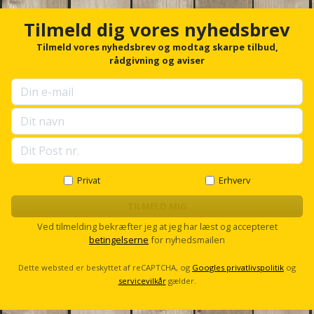
Plastlister
Flisevibrator
c
Gummibåd
h
Løfteudstyr
Tilmeld dig vores nyhedsbrev
o
og
Radonsikring
Føringsskinne
r
Tilmeld vores nyhedsbrev og modtag skarpe tilbud,
kajak
Målebånd
f
rådgivning og aviser
Rumdeler
Forlængerledning
o
Havemøbler
r
Markeringsværktøj
u
Sand
Fugepistol
p
Havepleje
og
Mejsel
s
Fugtmåler
grus
e
Haveredskaber
l
Murerværktøj
l
Gipsskruemaskine
Skruer,
s
Privat
Erhverv
Haveslange
Nedstryger
bolte
c
Girafsliber
og
r
TILMELD MIG
og
o
Nøgleværktøj
tilbehør
Ved tilmelding bekræfter jeg at jeg har læst og accepteret
møtrikker
l
Girafsliber
betingelserne
for nyhedsmailen
l
Økse
tilbehør
Havetilbehør
Skunklem
Dette websted er beskyttet af reCAPTCHA, og
Googles privatlivspolitik
og
servicevilkår
gælder.
Oliekande
Høvl
Hegn
Søm