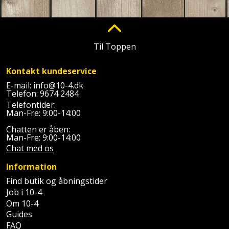
Palleløfter
Industristøvsuger
Højbede
Sternbeklædning
Polsøger
Kantfræser
Højtaler
Tag
Til Toppen
og
Profilsaks
Kantlimer
Hylder
tagplader
Kontakt kundeservice
Reb
Kantlimertilbehør
Jagt
E-mail:
info@10-4.dk
Terrassebrædder
og
og
Telefon:
9674 2484
Kap-
Telefontider:
snor
fritid
Terrasseopklodsning
Man-Fre: 9:00-14:00
og
Renseservietter
Chatten er åben:
geringssav
Jul
Tråd
Man-Fre: 9:00-14:00
og
Chat med os
til
Kerneboremaskine
Kaffe
wipes
byggeri
Information
Klammepistol
Klæbesøm
Sækkelukker
Find butik og åbningstider
Træ
Job i 10-4
Klippeværktøj
Køkkenudstyr
Om 10-4
Saks
Vinduer
Guides
FAQ
Kombokit
Leg