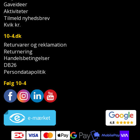
Sav
WinWin
Gaveideer
Aktiviteter
plader
Kompressor
Lommelygte
Savbuk
Tilmeld nyhedsbrev
Kvik kr.
Lader
Merchandise
Savklinge
10-4.dk
Ligesliber
Mobiltilbehør
Skraber
Returvarer og reklamation
Returnering
Limpistol
Pavillon
Handelsbetingelser
Skruestik
DB26
Persondatapolitik
Linjelaser
Personlig
Skruetrækker
pleje
Følg 10-4
Loddekolbe
Skruetvinge
Plantekasser
Luftværktøj
Slibeartikler
Trustpilot
Postkasse
Måleinstrumenter
Smøring
Postkassestander
og
Malersprøjte
rustopløser