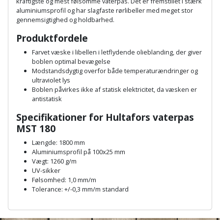
Hammer
kraftigste og mest følsomme vaterpas. Det er fremstillet i stærk
Drivhustilbehør
terrassebrædder
aluminiumsprofil og har slagfaste rørlibeller med meget stor
Detektor
Robotplæneklipper
gennemsigtighed og holdbarhed.
Høvl
Elartikler
Lecablokke
Produktfordele
Diamantskæremaskine
Robotplæneklipper
og
Kiler
Flagstænger
tilbehør
Farvet væske i libellen i letflydende olieblanding, der giver
fundablokke
Diamantslibertilbehør
til
boblen optimal bevægelse
Kloakrenser
Modstandsdygtig overfor både temperaturændringer og
Vandpumpe
hus
Lofter
ultraviolet lys
Dykkerpistol
og
Boblen påvirkes ikke af statisk elektricitet, da væsken er
Kniv
Vertikalskærer
antistatisk
have
Lofttrapper
og
Dyksav
/
Specifikationer for Hultafors vaterpas
hobbykniv
mosfjerner
Fuglefoderhus
Murbinder
MST 180
Excentersliber
Længde: 1800 mm
Koben
Vinduesvasker
Garderobe
Murpap
Aluminiumsprofil på 100x25 mm
Excenterslibertilbehør
opbevaring
Vægt: 1260 g/m
og
Kridtsnor
UV-sikker
murfolie
Fedtsprøjte
Følsomhed: 1,0 mm/m
Gavekort
Lærlingesæt
Tolerance: +/-0,3 mm/m standard
Mursten
Flamingoskærer
A
Grill
Landmålerstok
n