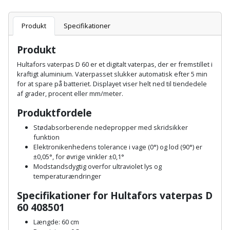
Plastlister
Flisevibrator
Gummibåd
Løfteudstyr
og
Radonsikring
Produkt
Specifikationer
Føringsskinne
kajak
Målebånd
Produkt
Rumdeler
Forlængerledning
Havemøbler
Hultafors vaterpas D 60 er et digitalt vaterpas, der er fremstillet i
Markeringsværktøj
Sand
kraftigt aluminium. Vaterpasset slukker automatisk efter 5 min
Fugepistol
for at spare på batteriet. Displayet viser helt ned til tiendedele
Havepleje
og
Mejsel
af grader, procent eller mm/meter.
Fugtmåler
grus
Produktfordele
Haveredskaber
Murerværktøj
Gipsskruemaskine
Skruer,
Stødabsorberende nedepropper med skridsikker
Haveslange
Nedstryger
funktion
bolte
Elektronikenhedens tolerance i vage (0°) og lod (90°) er
Girafsliber
og
og
±0,05°, for øvrige vinkler ±0,1°
Nøgleværktøj
tilbehør
Modstandsdygtig overfor ultraviolet lys og
møtrikker
Girafsliber
temperaturændringer
Økse
tilbehør
Havetilbehør
Skunklem
Specifikationer for Hultafors vaterpas D
60 408501
Oliekande
Høvl
Hegn
Søm
Længde: 60 cm