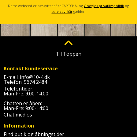
Sav
WinWin
Dette websted er beskyttet af reCAPTCHA, og
Googles privatlivspolitik
og
plader
Kompressor
servicevilkår
gælder.
Lommelygte
Savbuk
Lader
Merchandise
Savklinge
Ligesliber
Mobiltilbehør
Skraber
Til Toppen
Limpistol
Pavillon
Skruestik
Kontakt kundeservice
Linjelaser
Personlig
Skruetrækker
E-mail:
info@10-4.dk
pleje
Telefon:
9674 2484
Loddekolbe
Skruetvinge
Telefontider:
Man-Fre: 9:00-14:00
Plantekasser
Luftværktøj
Slibeartikler
Chatten er åben:
Postkasse
Man-Fre: 9:00-14:00
Måleinstrumenter
Chat med os
Smøring
Postkassestander
og
Information
Malersprøjte
rustopløser
Find butik og åbningstider