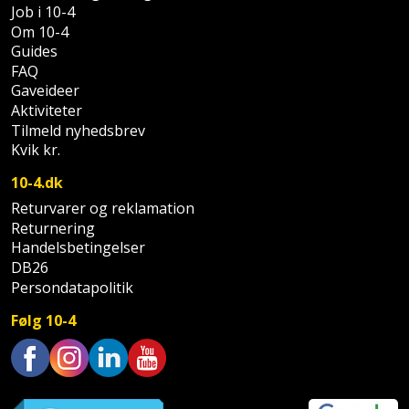
Prepping
Job i 10-4
Mejselhammer
Soldater
Om 10-4
Presenning
Guides
støtte
Multicutter
FAQ
og
Redskabsskur
Gaveideer
teleskopstøtte
Multicuttertilbehør
Aktiviteter
Rengøring
Tilmeld nyhedsbrev
Stålbørste
Multisliber
Kvik kr.
Shelter
10-4.dk
Stemmejern
Nedbrydningshammer
Returvarer og reklamation
Sikkerhed
Returnering
Stige
Overfræser
i
Handelsbetingelser
hjemmet
DB26
Stillads
Overfræsertilbehør
Persondatapolitik
Skadedyrsbekæmpelse
Tænger
Polermaskine
Følg 10-4
Skraldespandsskjuler
Tagpapbrænder
Rillefræser
Trustpilot
Skydelåge
Tapetværktøj
Røreværk