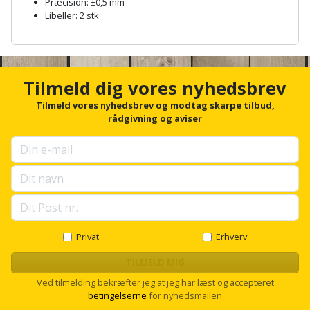
Præcision: ±0,5 mm
Palleløfter
Industristøvsuger
Højbede
Sternbeklædning
Libeller: 2 stk
Polsøger
Kantfræser
A
Højtaler
Tag
n
og
c
Profilsaks
Kantlimer
Hylder
h
Tilmeld dig vores nyhedsbrev
tagplader
o
Reb
Kantlimertilbehør
r
Tilmeld vores nyhedsbrev og modtag skarpe tilbud,
Jagt
Terrassebrædder
f
rådgivning og aviser
og
og
o
Kap-
snor
fritid
r
Terrasseopklodsning
og
u
p
Renseservietter
geringssav
Jul
Tråd
s
og
e
til
Kerneboremaskine
Kaffe
l
wipes
byggeri
l
s
Privat
Erhverv
Klammepistol
Klæbesøm
Sækkelukker
c
Træ
r
TILMELD MIG
Klippeværktøj
Køkkenudstyr
o
Saks
Ved tilmelding bekræfter jeg at jeg har læst og accepteret
Vinduer
l
betingelserne
for nyhedsmailen
l
Kombokit
Leg