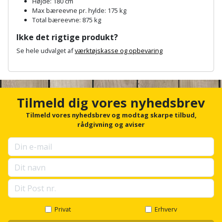
Hammer
Højde: 180 cm
Drivhustilbehør
terrassebrædder
Max bæreevne pr. hylde: 175 kg
Detektor
Robotplæneklipper
Total bæreevne: 875 kg
Høvl
Elartikler
Lecablokke
Ikke det rigtige produkt?
Diamantskæremaskine
Robotplæneklipper
og
Kiler
Flagstænger
Se hele udvalget af
værktøjskasse og opbevaring
tilbehør
fundablokke
Diamantslibertilbehør
til
A
Kloakrenser
Vandpumpe
hus
n
Lofter
Dykkerpistol
c
og
Kniv
h
Vertikalskærer
Tilmeld dig vores nyhedsbrev
have
Lofttrapper
o
og
Dyksav
/
r
Tilmeld vores nyhedsbrev og modtag skarpe tilbud,
hobbykniv
f
rådgivning og aviser
mosfjerner
Fuglefoderhus
Murbinder
Excentersliber
o
r
Koben
Vinduesvasker
Garderobe
Murpap
u
Excenterslibertilbehør
p
opbevaring
og
Kridtsnor
s
murfolie
Fedtsprøjte
e
Gavekort
l
Lærlingesæt
l
Mursten
Flamingoskærer
Grill
s
Privat
Erhverv
Landmålerstok
c