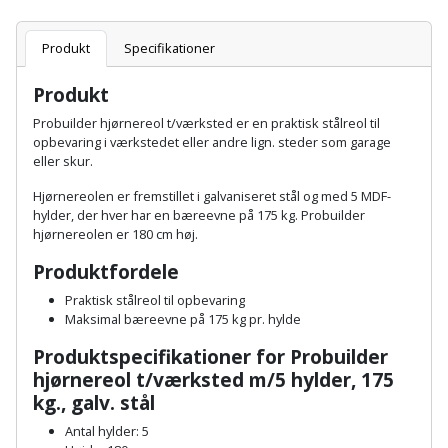
Batteri
kr.
og
Rør
Brænde
Fugtsikring
Fugepistol
Motorenhed
afrensning
og
Betonsliber
Produkt
Specifikationer
og
fittings
Brændeovn
Garageport
Motorsav
Spartelmasse
skumpistol
Guides
Produkt
Bindemaskine
og
til
Stålvask
Brandslukker
Gelænder
Probuilder hjørnereol t/værksted
er en praktisk stålreol til
Gevindskærer
kædesav
væg
Bits
opbevaring i værkstedet eller andre lign. steder som garage
Gaveideer
Ventilation
eller skur.
Brugskunst
Gips
Gipsværktøj
Motorsav
Tape
og
Bor
Hjørnereolen er fremstillet i galvaniseret stål og med 5 MDF-
Aktiviteter
og
indeklima
Camping
hylder, der hver har en bæreevne på 175 kg. Probuilder
Grundmursplader
Glasløfter
Bordrundsav
hjørnereolen er 180 cm høj.
kædesav
tilbehør
Damprengøring
Hardieplank
Produktfordele
Glasskærer
Bore-
brædder
Praktisk stålreol til opbevaring
og
Pælebor
Dørmåtte
Maksimal bæreevne på 175 kg pr. hylde
Hæftepistol
skruemaskine
Hemsestige
og
Produktspecifikationer for
Probuilder
Plæneklipper
Dørrist
-
hjørnereol t/værksted
m/5 hylder, 175
Borehammer
Isolering
kg., galv. stål
hammer
Plæneklipper
Drivhus
Boremaskinetilbehør
tilbehør
Antal hylder: 5
Komposit