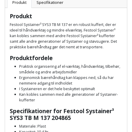
Batteri
kr.
og
Produkt
Specifikationer
Rør
Brænde
Fugtsikring
Fugepistol
Motorenhed
afrensning
og
Betonsliber
Produkt
og
fittings
Brændeovn
Garageport
Motorsav
Spartelmasse
Festool Systainer³ SYS3 TB M 137 er en robust kuffert, der er
skumpistol
Guides
Bindemaskine
ideel til håndværktøj og mindre elværktøj. Festool Systainer³
og
til
Stålvask
kan kobles sammen med andre Festool Systainer³ kufferter
Brandslukker
Gelænder
Gevindskærer
kædesav
væg
Bits
samt alle andre generationer af Systainer og støvsugere. Det
Gaveideer
Ventilation
praktiske bærehåndtag gør det nemt at transportere.
Brugskunst
Gips
Gipsværktøj
Motorsav
Tape
og
Bor
Produktfordele
Aktiviteter
og
indeklima
Camping
Grundmursplader
Praktisk organisering af el-værktøj, håndværktøj, tilbehør,
Glasløfter
Bordrundsav
kædesav
smådele og andre arbejdsmidler
tilbehør
Damprengøring
Ergonomisk bærehåndtag kan klappes ned, så du har
Hardieplank
Glasskærer
Bore-
nemmere adgang til indholdet
brædder
I Systaineren er det hele beskyttet optimalt
og
Pælebor
Dørmåtte
Kan kobles sammen med alle generationer af Systainer-
Hæftepistol
skruemaskine
Hemsestige
kufferter
og
Plæneklipper
Dørrist
Specifikationer for Festool Systainer³
-
Borehammer
Isolering
SYS3 TB M 137 204865
hammer
Plæneklipper
Drivhus
Materiale: Plast
Boremaskinetilbehør
tilbehør
Komposit
Kapacitet: 10,4 ltr