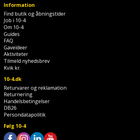
Palleløfter
Industristøvsuger
Højbede
Information
Sternbeklædning
Find butik og åbningstider
Polsøger
Kantfræser
Højtaler
Job i 10-4
Tag
Om 10-4
og
Profilsaks
Kantlimer
Hylder
Guides
tagplader
FAQ
Reb
Gaveideer
Kantlimertilbehør
Jagt
Terrassebrædder
Aktiviteter
og
og
Tilmeld nyhedsbrev
Kap-
snor
fritid
Kvik kr.
Terrasseopklodsning
og
Renseservietter
10-4.dk
geringssav
Jul
Tråd
og
Returvarer og reklamation
til
Kerneboremaskine
Returnering
Kaffe
wipes
byggeri
Handelsbetingelser
DB26
Klammepistol
Klæbesøm
Sækkelukker
Træ
Persondatapolitik
Klippeværktøj
Køkkenudstyr
Saks
Følg 10-4
Vinduer
Kombokit
Leg