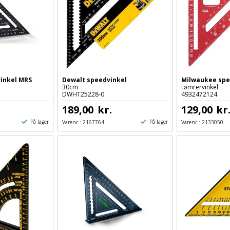
inkel MRS
Dewalt speedvinkel
Milwaukee spe
30cm
tømrervinkel
DWHT25228-0
4932472124
189,00
kr.
129,00
kr
På lager
På lager
Varenr.:
2167764
Varenr.:
2133050