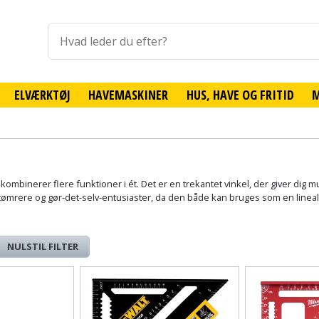
ELVÆRKTØJ
HAVEMASKINER
HUS, HAVE OG FRITID
 kombinerer flere funktioner i ét. Det er en trekantet vinkel, der giver dig 
tømrere og gør-det-selv-entusiaster, da den både kan bruges som en linea
NULSTIL FILTER