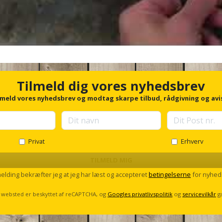
Tilmeld dig vores nyhedsbrev
lmeld vores nyhedsbrev og modtag skarpe tilbud, rådgivning og avi
Privat
Erhverv
TILMELD MIG
melding bekræfter jeg at jeg har læst og accepteret
betingelserne
for nyhed
 websted er beskyttet af reCAPTCHA, og
Googles privatlivspolitik
og
servicevilkår
g