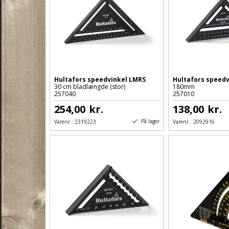
Hultafors speedvinkel LMRS
Hultafors speedv
30 cm bladlængde (stor)
180mm
257040
257010
254,00
kr.
138,00
kr.
På lager
Varenr.:
2319223
Varenr.:
2092916