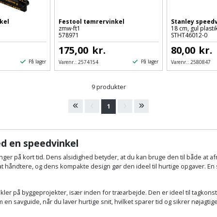
kel
Festool tømrervinkel
Stanley speedv
zmw-ft1
18 cm, gul plasti
578971
STHT46012-0
175,00
kr.
80,00
kr.
På lager
På lager
Varenr.:
2574154
Varenr.:
2580847
9 produkter
1
d en speedvinkel
nger på kort tid. Dens alsidighed betyder, at du kan bruge den til både at
 at håndtere, og dens kompakte design gør den ideel til hurtige opgaver. En 
ler på byggeprojekter, især inden for træarbejde. Den er ideel til tagkonst
n savguide, når du laver hurtige snit, hvilket sparer tid og sikrer nøjagti