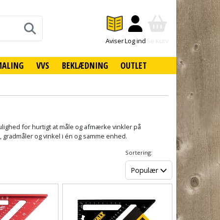
Aviser
Log ind
Se Kurv
MALING
VVS
BEKLÆDNING
OUTLET
mulighed for hurtigt at måle og afmærke vinkler på
l, gradmåler og vinkel i én og samme enhed.
Sortering:
Populær