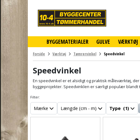
10-
4
-
billigt
online
BYGGEMATERIALER
GULVE
VÆRKTØJ
byggemarked
og
tømmerhandel
Forside
Værktøj
Tømrervinkel
Speedvinkel
-
Klik
Speedvinkel
og
byg
En speedvinkel er et alsidigt og praktisk måleværktøj, der
byggeprojekter. Speedvinklen er særligt populær blandt 
Filter:
Mærke
Længde (cm - m)
Type
(1)