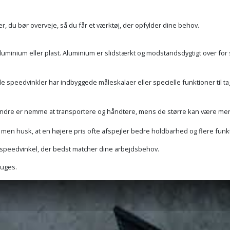
r, du bør overveje, så du får et værktøj, der opfylder dine behov.
aluminium eller plast. Aluminium er slidstærkt og modstandsdygtigt over fo
le speedvinkler har indbyggede måleskalaer eller specielle funktioner til t
 mindre er nemme at transportere og håndtere, mens de større kan være mer
, men husk, at en højere pris ofte afspejler bedre holdbarhed og flere funk
n speedvinkel, der bedst matcher dine arbejdsbehov.
ruges.