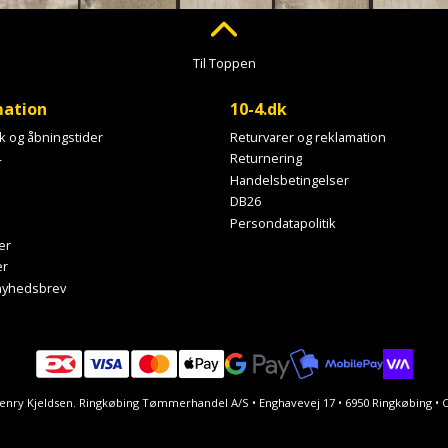
Til Toppen
mation
10-4.dk
ik og åbningstider
Returvarer og reklamation
4
Returnering
Handelsbetingelser
DB26
Persondatapolitik
er
er
 nyhedsbrev
Henry Kjeldsen. Ringkøbing Tømmerhandel A/S • Enghavevej 17 • 6950 Ringkøbing 