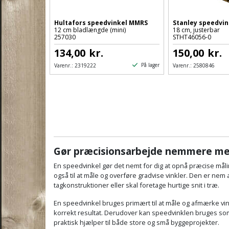
Hultafors speedvinkel MMRS
Stanley speedvin
12 cm bladlængde (mini)
18 cm, justerbar
257030
STHT46056-0
134,00
kr.
150,00
kr.
På lager
Varenr.:
2319222
Varenr.:
2580846
Gør præcisionsarbejde nemmere me
En speedvinkel gør det nemt for dig at opnå præcise måli
også til at måle og overføre gradvise vinkler. Den er nem
tagkonstruktioner eller skal foretage hurtige snit i træ.
En speedvinkel bruges primært til at måle og afmærke vink
korrekt resultat. Derudover kan speedvinklen bruges som e
praktisk hjælper til både store og små byggeprojekter.