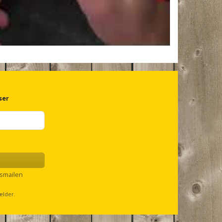
ser
smailen
ælder.