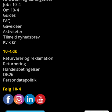
Palleløfter
Industristøvsuger
Højbede
Job i 10-4
Sternbeklædning
Om 10-4
Polsøger
Kantfræser
Højtaler
Guides
Tag
FAQ
og
Profilsaks
Gaveideer
Kantlimer
Hylder
tagplader
Aktiviteter
Tilmeld nyhedsbrev
Reb
Kantlimertilbehør
Jagt
Kvik kr.
Terrassebrædder
og
og
Kap-
snor
10-4.dk
fritid
Terrasseopklodsning
og
Returvarer og reklamation
Renseservietter
geringssav
Returnering
Jul
Tråd
Handelsbetingelser
og
til
DB26
Kerneboremaskine
Kaffe
wipes
byggeri
Persondatapolitik
Klammepistol
Klæbesøm
Sækkelukker
Følg 10-4
Træ
Klippeværktøj
Køkkenudstyr
Saks
Vinduer
Trustpilot
Kombokit
Leg