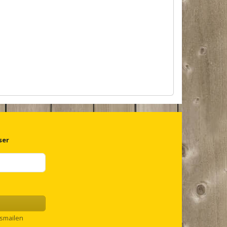
ser
smailen