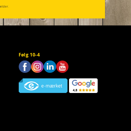
ælder.
Følg 10-4
Trustpilot