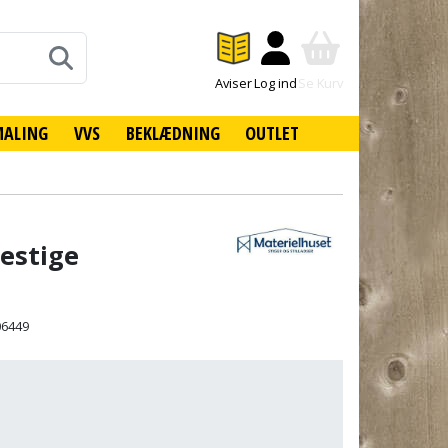
Aviser
Log ind
Se Kurv
MALING
VVS
BEKLÆDNING
OUTLET
estige
06449