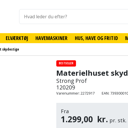
ELVÆRKTØJ
HAVEMASKINER
HUS, HAVE OG FRITID
t skydestige
BESTSELLER
Materielhuset skyd
Strong Prof
120209
Varenummer: 2272917
EAN: 73930001
Fra
1.299,00
kr.
pr. stk.