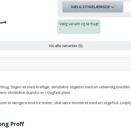
VÆLG STIGELÆNGDE
Stigelængde
Stigefod
Antal
Material
trin
Vælg variant og se fragt
-
4
8+8
Ja
Aluminium
meter
trin
Vis alle varianter (5)
1.299,00 kr.
10+10
Stigelængde:
Antal trin:
Materiale:
5 meter
Ja
trin
Aluminium
1.779,00 kr.
12+12
 brug. Stigen er med kraftige, skridsikre stigetrin med en udvendig bredde 
6 meter
Ja
trin
ens skridsikre dupsko er i slagfast plast.
Aluminium
om er længere end tre meter, skal være monteret med en stigefod. Lovpligt
2.059,00 kr.
14+14
7 meter
Ja
trin
rong Proff
Aluminium
2.329,00 kr.