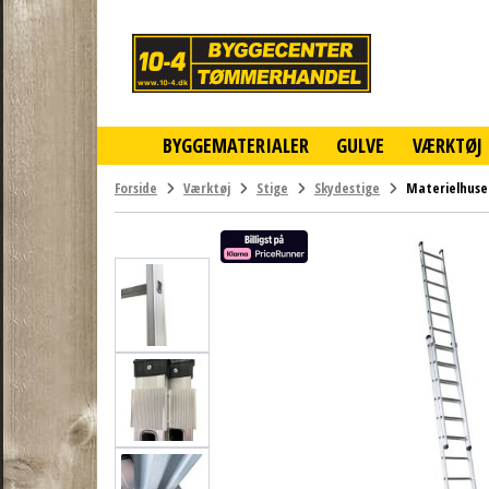
10-
4
-
billigt
online
BYGGEMATERIALER
GULVE
VÆRKTØJ
byggemarked
og
tømmerhandel
Forside
Værktøj
Stige
Skydestige
Materielhuse
-
Klik
og
byg