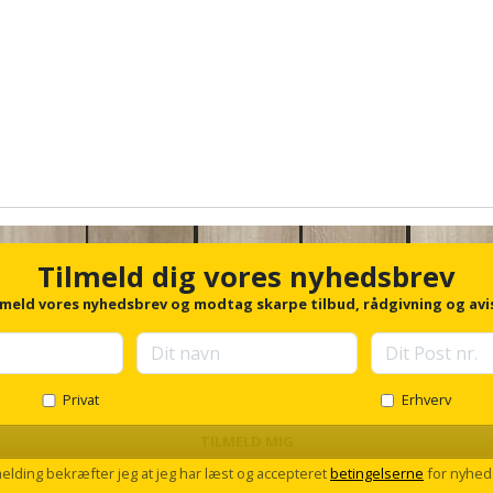
15+15
8 meter
Ja
trin
Aluminium
3.079,00 kr.
Tilmeld dig vores nyhedsbrev
lmeld vores nyhedsbrev og modtag skarpe tilbud, rådgivning og avi
Privat
Erhverv
TILMELD MIG
melding bekræfter jeg at jeg har læst og accepteret
betingelserne
for nyhed