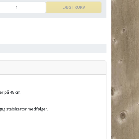
LÆG I KURV
e
På
Pris:
lager:
Pris:
er på 48 cm.
ig stabilisator medfølger.