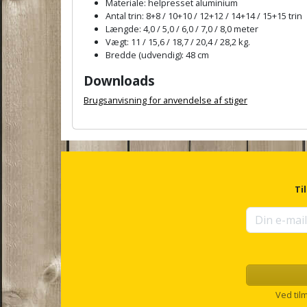
Materiale: helpresset aluminium
Antal trin: 8+8 / 10+10 / 12+12 / 14+14 / 15+15 trin
Længde: 4,0 / 5,0 / 6,0 / 7,0 / 8,0 meter
Vægt: 11 / 15,6 / 18,7 / 20,4 / 28,2 kg.
Bredde (udvendig): 48 cm
Downloads
Brugsanvisning for anvendelse af stiger
A
n
c
h
o
r
Ti
f
o
r
u
p
s
e
l
Ved til
l