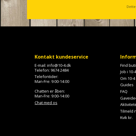
s
Dette
c
r
o
l
l
Kontakt kundeservice
Infor
E-mail:
info@10-4.dk
Find but
Telefon:
9674 2484
Job i 10-
Telefontider:
Om 10-4
Man-Fre: 9:00-14:00
Guides
Chatten er åben:
FAQ
Man-Fre: 9:00-14:00
Gaveide
Chat med os
Aktivitet
Tilmeld
Kvik kr.