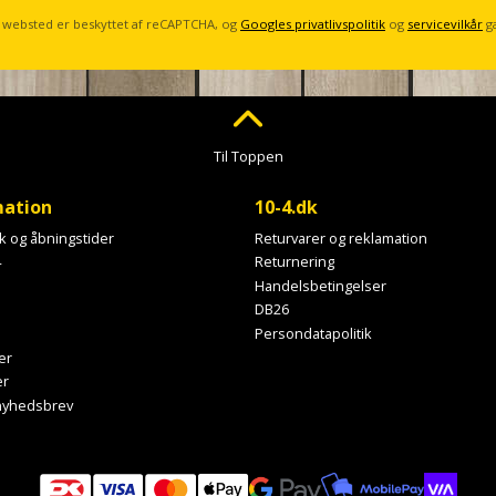
 websted er beskyttet af reCAPTCHA, og
Googles privatlivspolitik
og
servicevilkår
g
Til Toppen
mation
10-4.dk
ik og åbningstider
Returvarer og reklamation
4
Returnering
Handelsbetingelser
DB26
Persondatapolitik
er
er
 nyhedsbrev