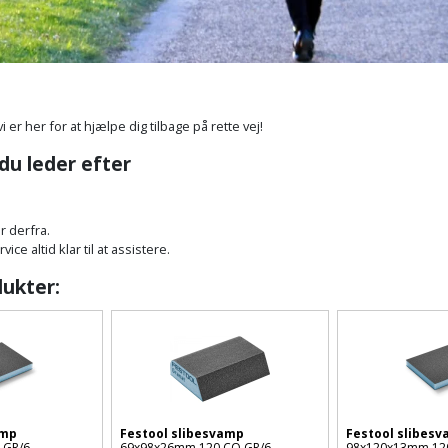
vi er her for at hjælpe dig tilbage på rette vej!
 du leder efter
r derfra.
ce altid klar til at assistere.
dukter:
amp
Festool slibesvamp
Festool slibes
 GR/6
69x98x26mm 120 CO GR/6
98x120x13mm 12