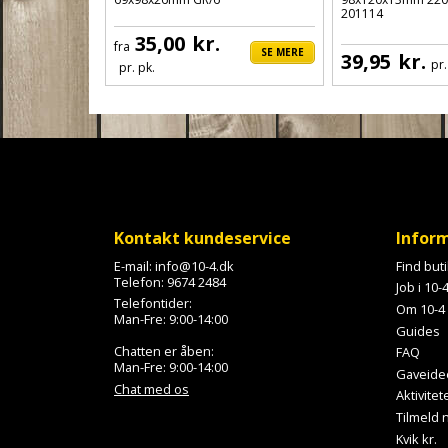
201114
35,00
kr.
fra
SE MERE
39,95
kr.
pr.
pr. pk.
Kontakt kundeservice
Infor
E-mail:
info@10-4.dk
Find but
Telefon:
9674 2484
Job i 10-
Telefontider:
Om 10-4
Man-Fre: 9:00-14:00
Guides
Chatten er åben:
FAQ
Man-Fre: 9:00-14:00
Gaveide
Chat med os
Aktivitet
Tilmeld
Kvik kr.