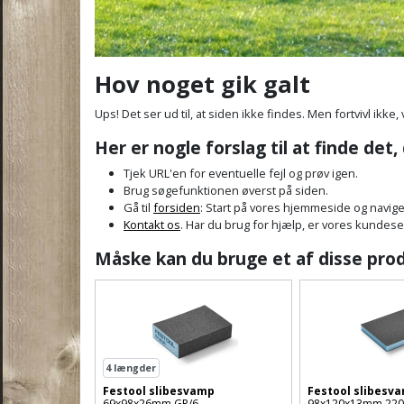
Hov noget gik galt
Ups! Det ser ud til, at siden ikke findes. Men fortvivl ikke, 
Her er nogle forslag til at finde det,
Tjek URL'en for eventuelle fejl og prøv igen.
Brug søgefunktionen øverst på siden.
Gå til
forsiden
: Start på vores hjemmeside og navige
Kontakt os
. Har du brug for hjælp, er vores kundeservi
Måske kan du bruge et af disse pro
4
længder
Festool slibesvamp
Festool slibesv
69x98x26mm GR/6
98x120x13mm 220