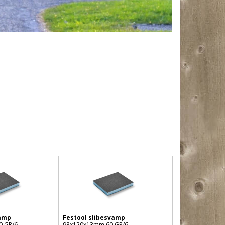
4
kornstørrelser
vamp
Festool slibesvamp
BIHUI slibeklo
0 GR/6
98x120x13mm 60 GR/6
slibesvamp, dia