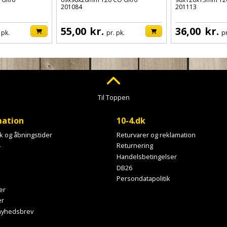
201084
201113
55,00
kr.
36,00
kr.
 pk.
pr. pk.
pr
Til Toppen
mation
10-4.dk
ik og åbningstider
Returvarer og reklamation
4
Returnering
Handelsbetingelser
DB26
Persondatapolitik
er
er
 nyhedsbrev