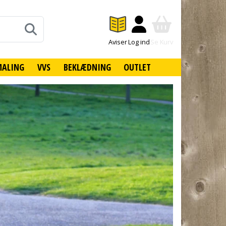
Aviser
Log ind
Se Kurv
MALING
VVS
BEKLÆDNING
OUTLET