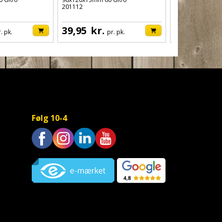
201112
BH-DMP060
39,95
kr.
189,95
. pk.
pr. pk.
fra
Følg 10-4
Trustpilot