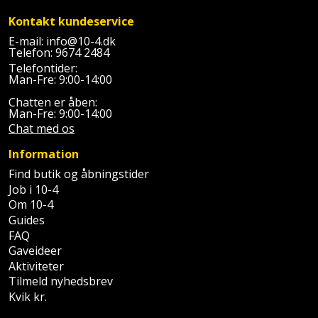
Slibemaskine
Kontakt kundeservice
Varmepumpeskjuler
E-mail:
info@10-4.dk
Sømpistol
Telefon:
9674 2484
Velux
Telefontider:
gardin
Man-Fre: 9:00-14:00
Sømpistoltilbehør
Chatten er åben:
Man-Fre: 9:00-14:00
Spånsuger
Chat med os
Stiftepistol
Information
Find butik og åbningstider
Stiksav
Job i 10-4
Om 10-4
Stiksavsklinge
Guides
FAQ
Støvblæser
Gaveideer
Aktiviteter
Støvsugertilbehør
Tilmeld nyhedsbrev
Kvik kr.
Svejseværk