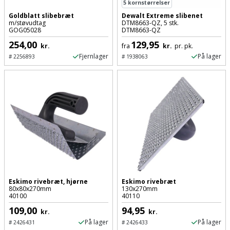
Batteri
kr.
5
kornstørrelser
og
Rør
Brænde
Fugtsikring
Fugepistol
Goldblatt slibebræt
Dewalt Extreme slibenet
Motorenhed
afrensning
og
Betonsliber
m/støvudtag
DTM8663-QZ, 5 stk.
og
GOG05028
DTM8663-QZ
fittings
Brændeovn
Garageport
Motorsav
Spartelmasse
skumpistol
254,00
129,95
kr.
fra
kr.
pr. pk.
Guides
Bindemaskine
og
til
Stålvask
Fjernlager
På lager
#
2256893
#
1938063
Brandslukker
Gelænder
Gevindskærer
kædesav
væg
Bits
Gaveideer
Ventilation
Brugskunst
Gips
Gipsværktøj
Motorsav
Tape
og
Bor
Aktiviteter
og
indeklima
Camping
Grundmursplader
Glasløfter
Bordrundsav
kædesav
tilbehør
Damprengøring
Hardieplank
Glasskærer
Bore-
brædder
og
Pælebor
Dørmåtte
Hæftepistol
skruemaskine
Hemsestige
og
Eskimo rivebræt, hjørne
Eskimo rivebræt
Plæneklipper
Dørrist
80x80x270mm
130x270mm
-
Borehammer
40100
40110
Isolering
hammer
Plæneklipper
Drivhus
109,00
94,95
kr.
kr.
Boremaskinetilbehør
tilbehør
Komposit
På lager
På lager
#
2426431
#
2426433