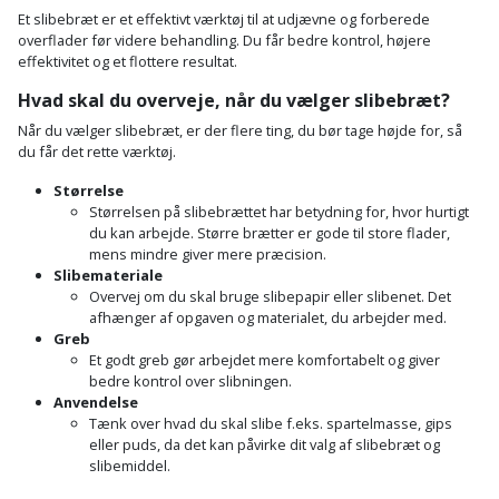
Sav
WinWin
Et slibebræt er et effektivt værktøj til at udjævne og forberede
overflader før videre behandling. Du får bedre kontrol, højere
plader
Kompressor
Lommelygte
Savbuk
effektivitet og et flottere resultat.
Lader
Hvad skal du overveje, når du vælger slibebræt?
Merchandise
Savklinge
Når du vælger slibebræt, er der flere ting, du bør tage højde for, så
Ligesliber
du får det rette værktøj.
Mobiltilbehør
Skraber
Størrelse
Limpistol
Pavillon
Skruestik
Størrelsen på slibebrættet har betydning for, hvor hurtigt
du kan arbejde. Større brætter er gode til store flader,
mens mindre giver mere præcision.
Linjelaser
Personlig
Skruetrækker
Slibemateriale
pleje
Overvej om du skal bruge slibepapir eller slibenet. Det
Loddekolbe
Skruetvinge
afhænger af opgaven og materialet, du arbejder med.
Greb
Plantekasser
Luftværktøj
Et godt greb gør arbejdet mere komfortabelt og giver
Slibeartikler
bedre kontrol over slibningen.
Postkasse
Anvendelse
Måleinstrumenter
Smøring
Tænk over hvad du skal slibe f.eks. spartelmasse, gips
Postkassestander
eller puds, da det kan påvirke dit valg af slibebræt og
og
Malersprøjte
slibemiddel.
rustopløser