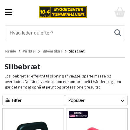
Forside
10-
4
-
Byggematerialer
billigt
online
Aluprofiler
Gulve
byggemarked
og
tømmerhandel
Armering
Fliser
Værktøj
Forside
Værktøj
Slibeartikler
Slibebræt
-
og
Klik
Asfalt
Afmærkning
Elværktøj
klinker
og
Slibebræt
byg
Befæstigelse
Arbejdsbuk
Afkortersav
Havemaskiner
Et slibebræt er effektivt til slibning af vægge, spartelmasse og
Gulvtilbehør
overflader. Du får et værktøj som er komfortabelt i hånden, og som
gør det nemt at opnå et jævnt og professionelt resultat.
Bordplade
Arbejdsvogn
Afstandsmåler
Brændekløver
Hus,
Gulvunderlag
have
Filter
Populær
Byggeplader
Bærehåndtag
Arbejdsbord
Buskrydder
Gulvvarme
og
fritid
Bygningsbeslag
Båndstrammer
Arbejdslamper
Dykpumpe
Laminatgulv
og
og
Affaldssortering
Maling