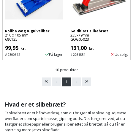
Plastlister
Flisevibrator
Gummibåd
Løfteudstyr
og
Radonsikring
Føringsskinne
kajak
Målebånd
Rumdeler
Forlængerledning
Roliba væg & gulvsliber
Goldblatt slibebræt
210 x 105 mm
235x79mm
Havemøbler
Markeringsværktøj
680125
GOG05023
Sand
Fugepistol
99,95
131,00
kr.
kr.
Havepleje
og
Mejsel
På lager
Udsolgt
#
2300612
#
2261851
Fugtmåler
grus
Haveredskaber
Murerværktøj
10 produkter
Gipsskruemaskine
Skruer,
Haveslange
Nedstryger
bolte
1
Girafsliber
og
og
Nøgleværktøj
tilbehør
møtrikker
Girafsliber
Hvad er et slibebræt?
Økse
tilbehør
Havetilbehør
Skunklem
Et slibebræt er et håndværktøj, som du bruger til at slibe og udjævne
overflader som spartelmasse, gips og puds. Det fungerer ved, at du
Oliekande
Høvl
Hegn
fastgør et slibepapir eller bruger slibenettet på brættet, så du får en
Søm
større og mere jævn slibeflade.