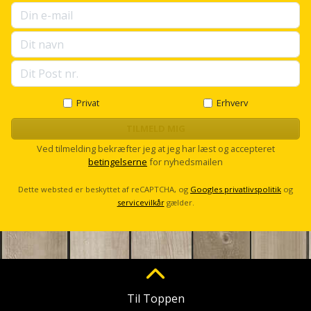
Støttemur
Tommestok
Rotationslaser
Støvsuger
Tømrervinkel
Rundsav
Strygejern
Tragt
Rundsavsklinge
Privat
Erhverv
Terrassevarmer
Ud-
Rystepudser
TILMELD MIG
og
Ved tilmelding bekræfter jeg at jeg har læst og accepteret
Tømidler
Rystepudsertilbehør
betingelserne
for nyhedsmailen
aftrækker
Tørrestativ
Dette websted er beskyttet af reCAPTCHA, og
Googles privatlivspolitik
og
Slagboremaskine
Værktøjskasse
servicevilkår
gælder.
og
Trappevanger
Slagnøgle
opbevaring
Udebruser
Slagnøgletilbehør
Værktøjssæt
afskærmning
Slagskruetrækker
Til Toppen
Vaterpas
Varme