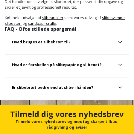
Prepping
Det handler om at vælge et slibebræt, der passer til din opgave og
Mejselhammer
sikrer et jævnt og professionelt resultat.
Soldater
Presenning
støtte
Køb hele udvalget af
slibeartikler
samt vores udvalg af
slibesvampe
,
Multicutter
slibesten
og
sandpapirsrulle
.
og
Redskabsskur
FAQ - Ofte stillede spørgsmål
teleskopstøtte
Multicuttertilbehør
Rengøring
Hvad bruges et slibebræt til?
Stålbørste
Multisliber
Shelter
Stemmejern
Nedbrydningshammer
Det bruges til at slibe og udjævne overflader som
Hvad er forskellen på slibepapir og slibenet?
spartelmasse og gips.
Sikkerhed
Stige
Overfræser
i
Et slibenet minimerer tilstopning og giver en bedre
hjemmet
Er slibebræt bedre end at slibe i hånden?
Stillads
Overfræsertilbehør
støvafledning, mens slibepapir er godt til præcisionsslibning
og ofte er billigere.
Skadedyrsbekæmpelse
Tænger
Polermaskine
Ja, det giver en mere jævn og effektiv slibning.
Tilmeld dig vores nyhedsbrev
Skraldespandsskjuler
Tagpapbrænder
Rillefræser
Tilmeld vores nyhedsbrev og modtag skarpe tilbud,
rådgivning og aviser
Skydelåge
Tapetværktøj
Røreværk