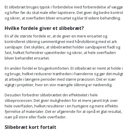
Palleløfter
Industristøvsuger
Højbede
Sternbeklædning
Et slibebræt bruges typisk i forbindelse med forberedelse af vægge
og lofter før du skal male eller tapetsere. Det giver dig bedre kontrol
Polsøger
Kantfræser
Højtaler
og sikrer, at overfladen bliver ensartet og klar til videre behandling.
Tag
og
Hvilke fordele giver et slibebræt?
Profilsaks
Kantlimer
Hylder
tagplader
En af de største fordele er, at de giver en mere ensartet og
kontrolleret slibning sammenlignet med håndslibning med et ark
Reb
Kantlimertilbehør
Jagt
sandpapir. Det skyldes, at slibebrættet holder sandpapiret fladt og
Terrassebrædder
og
og
fast, hvilket forhindrer ujævnheder og sikrer, at hele overfladen
Kap-
bliver behandlet ensartet.
snor
fritid
Terrasseopklodsning
og
En anden fordel er brugerkomforten. Et slibebræt er nemt at holde i
Renseservietter
geringssav
Jul
og bruge, hvilket reducerer trætheden i hænderne og gør det muligt
Tråd
at arbejde i længere perioder med større præcision. Det er især
og
til
vigtigt i projekter, hvor en stor mængde slibning er nødvendig.
Kerneboremaskine
Kaffe
wipes
byggeri
Desuden forbedrer slibebrættet din effektivitet i hele
Klammepistol
slibeprocessen. Det giver muligheden for et mere jævnt tryk over
Klæbesøm
Sækkelukker
Træ
hele overfladen, hvilket resulterer i en hurtigere og mere effektiv
fjernelse af materialer. Det er afgørende for at opnå et glat resultat,
Klippeværktøj
Køkkenudstyr
Saks
især på store eller flade overflader.
Vinduer
Slibebræt kort fortalt
Kombokit
Leg