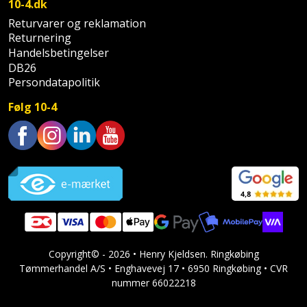
10-4.dk
og
Returvarer og reklamation
svejsemaskine
Returnering
Handelsbetingelser
Tagpladeværktøj
DB26
Persondatapolitik
Trekantsliber
Følg 10-4
Trekantslibertilbehør
Trustpilot
Vægscanner
Varmekanon
Varmepistol
Copyright© - 2026 • Henry Kjeldsen. Ringkøbing
Vinkelsliber
Tømmerhandel A/S • Enghavevej 17 • 6950 Ringkøbing • CVR
nummer 66022218
Vinkelslibertilbehør