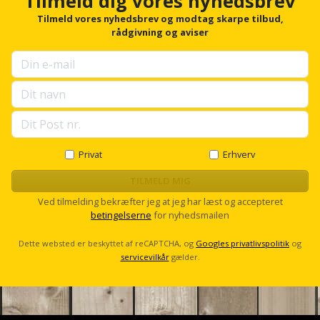
Tilmeld dig vores nyhedsbrev
Plastlister
Flisevibrator
o
Gummibåd
r
Tilmeld vores nyhedsbrev og modtag skarpe tilbud,
Løfteudstyr
f
rådgivning og aviser
og
Radonsikring
Føringsskinne
o
kajak
Målebånd
r
Rumdeler
Forlængerledning
u
p
Havemøbler
Markeringsværktøj
s
Sand
Fugepistol
e
Havepleje
og
Mejsel
l
Fugtmåler
l
grus
s
Haveredskaber
Privat
Erhverv
Murerværktøj
c
Gipsskruemaskine
Skruer,
r
TILMELD MIG
Haveslange
Nedstryger
bolte
o
Ved tilmelding bekræfter jeg at jeg har læst og accepteret
Girafsliber
og
l
og
betingelserne
for nyhedsmailen
l
Nøgleværktøj
tilbehør
møtrikker
Girafsliber
Dette websted er beskyttet af reCAPTCHA, og
Googles privatlivspolitik
og
Økse
servicevilkår
gælder.
tilbehør
Havetilbehør
Skunklem
Oliekande
Høvl
Hegn
Søm