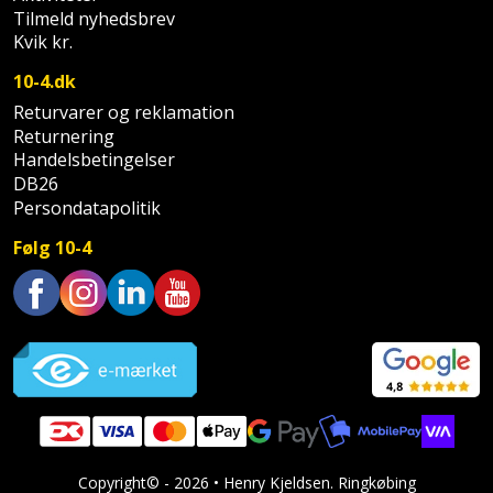
Sav
WinWin
Tilmeld nyhedsbrev
Kvik kr.
plader
Kompressor
Lommelygte
Savbuk
10-4.dk
Lader
Merchandise
Savklinge
Returvarer og reklamation
Returnering
Ligesliber
Mobiltilbehør
Skraber
Handelsbetingelser
DB26
Limpistol
Pavillon
Persondatapolitik
Skruestik
Følg 10-4
Linjelaser
Personlig
Skruetrækker
pleje
Loddekolbe
Skruetvinge
Trustpilot
Plantekasser
Luftværktøj
Slibeartikler
Postkasse
Måleinstrumenter
Smøring
Postkassestander
og
Malersprøjte
rustopløser
Copyright© - 2026 • Henry Kjeldsen. Ringkøbing