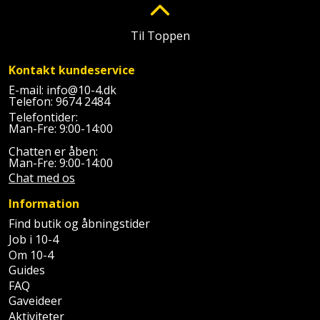
Palleløfter
Industristøvsuger
Højbede
Sternbeklædning
Til Toppen
Polsøger
Kantfræser
Højtaler
Tag
og
Kontakt kundeservice
Profilsaks
Kantlimer
Hylder
tagplader
E-mail:
info@10-4.dk
Telefon:
9674 2484
Reb
Kantlimertilbehør
Jagt
Telefontider:
Terrassebrædder
og
Man-Fre: 9:00-14:00
og
Kap-
snor
fritid
Chatten er åben:
Terrasseopklodsning
og
Man-Fre: 9:00-14:00
Chat med os
Renseservietter
geringssav
Jul
Tråd
og
Information
til
Kerneboremaskine
Kaffe
wipes
Find butik og åbningstider
byggeri
Job i 10-4
Klammepistol
Klæbesøm
Sækkelukker
Om 10-4
Træ
Guides
Klippeværktøj
Køkkenudstyr
FAQ
Saks
Vinduer
Gaveideer
Kombokit
Aktiviteter
Leg