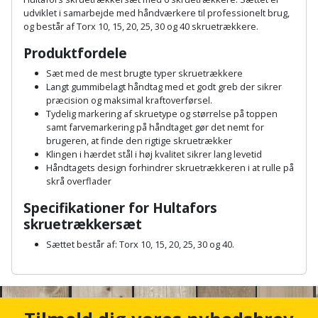
Hammer
Drivhustilbehør
terrassebrædder
udviklet i samarbejde med håndværkere til professionelt brug,
Detektor
Robotplæneklipper
og består af Torx 10, 15, 20, 25, 30 og 40 skruetrækkere.
Høvl
Elartikler
Lecablokke
Produktfordele
Diamantskæremaskine
Robotplæneklipper
og
Kiler
Flagstænger
Sæt med de mest brugte typer skruetrækkere
tilbehør
fundablokke
Langt gummibelagt håndtag med et godt greb der sikrer
Diamantslibertilbehør
til
præcision og maksimal kraftoverførsel.
Kloakrenser
Vandpumpe
hus
Tydelig markering af skruetype og størrelse på toppen
Lofter
Dykkerpistol
og
samt farvemarkering på håndtaget gør det nemt for
Kniv
Vertikalskærer
brugeren, at finde den rigtige skruetrækker
have
Lofttrapper
og
Dyksav
Klingen i hærdet stål i høj kvalitet sikrer lang levetid
/
Håndtagets design forhindrer skruetrækkeren i at rulle på
hobbykniv
mosfjerner
Fuglefoderhus
Murbinder
skrå overflader
Excentersliber
Specifikationer for Hultafors
Koben
Vinduesvasker
Garderobe
Murpap
skruetrækkersæt
Excenterslibertilbehør
opbevaring
og
Kridtsnor
Sættet består af: Torx 10, 15, 20, 25, 30 og 40.
murfolie
Fedtsprøjte
Gavekort
A
Lærlingesæt
n
Mursten
Flamingoskærer
c
Grill
Landmålerstok
h