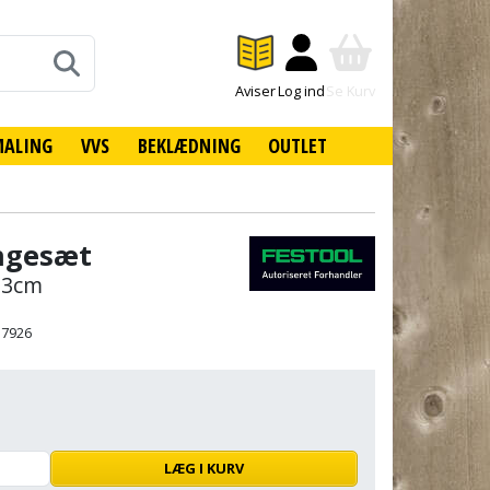
Aviser
Log ind
Se Kurv
MALING
VVS
BEKLÆDNING
OUTLET
ingesæt
x13cm
37926
LÆG I KURV