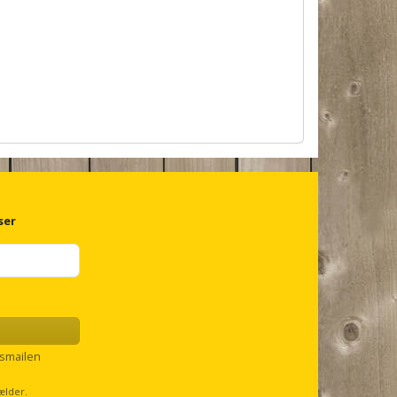
ser
smailen
ælder.