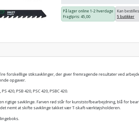
På lager online
1-2 hverdage
Kan bestilles
Fragtpris
: 45,00
5 butikker
Pris:
fire forskelllige stiksavklinger, der giver fremragende resultater ved arbej
vende opgaver.
, PS 420, PSB 420, PSC 420, PSBC 420.
n rigtige savklinge. Farven rød står for kunststofbearbejdning, blå for be
det nemt at skifte savklinge takket vær T-skaft-værktøjsholderen.
klingeboks.