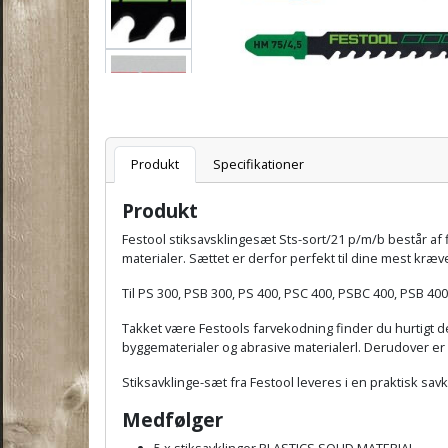
Varenummer
Produkt
Specifikationer
Produkt
Festool stiksavsklingesæt Sts-sort/21 p/m/b består af 
materialer. Sættet er derfor perfekt til dine mest kræ
Til PS 300, PSB 300, PS 400, PSC 400, PSBC 400, PSB 400
Takket være Festools farvekodning finder du hurtigt de
byggematerialer og abrasive materialerl. Derudover er 
Stiksavklinge-sæt fra Festool leveres i en praktisk sav
Medfølger
5 x stiksavklinger PLASTICS SOLID MATERIAL