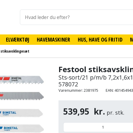
ELVÆRKTØJ
HAVEMASKINER
HUS, HAVE OG FRITID
 stiksavsklingesæt
Festool stiksavskl
Sts-sort/21 p/m/b 7,2x1,6
578072
Varenummer: 2381975
EAN: 40145494
539,95
kr.
pr. stk.