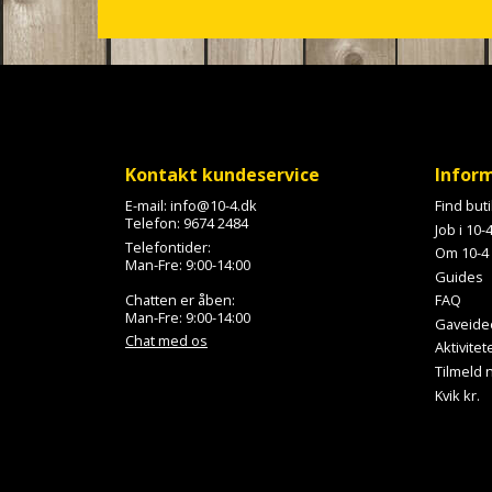
c
r
o
l
l
Kontakt kundeservice
Infor
E-mail:
info@10-4.dk
Find but
Telefon:
9674 2484
Job i 10-
Telefontider:
Om 10-4
Man-Fre: 9:00-14:00
Guides
Chatten er åben:
FAQ
Man-Fre: 9:00-14:00
Gaveide
Chat med os
Aktivitet
Tilmeld
Kvik kr.