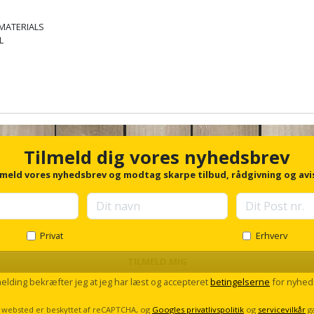
 MATERIALS
L
Tilmeld dig vores nyhedsbrev
lmeld vores nyhedsbrev og modtag skarpe tilbud, rådgivning og avi
Privat
Erhverv
TILMELD MIG
melding bekræfter jeg at jeg har læst og accepteret
betingelserne
for nyhed
 websted er beskyttet af reCAPTCHA, og
Googles privatlivspolitik
og
servicevilkår
g