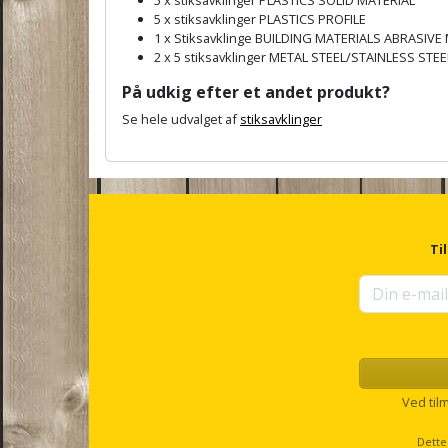
5 x stiksavklinger PLASTICS PROFILE
1 x Stiksavklinge BUILDING MATERIALS ABRASIVE
2 x 5 stiksavklinger METAL STEEL/STAINLESS STEE
På udkig efter et andet produkt?
Se hele udvalget af
stiksavklinger
A
n
c
h
o
r
Ti
f
o
r
u
p
s
e
l
Ved til
l
s
Dette