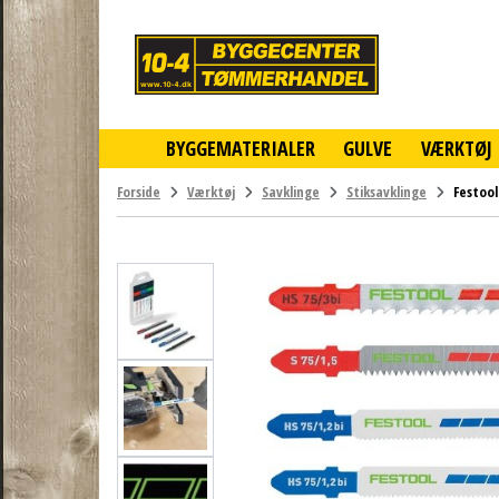
10-
4
-
billigt
online
BYGGEMATERIALER
GULVE
VÆRKTØJ
byggemarked
og
tømmerhandel
Forside
Værktøj
Savklinge
Stiksavklinge
Festool
-
Klik
og
byg