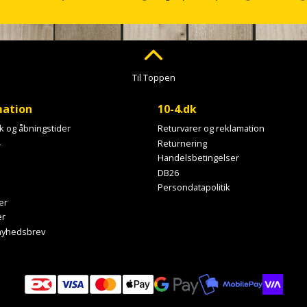
Til Toppen
mation
10-4.dk
ik og åbningstider
Returvarer og reklamation
4
Returnering
Handelsbetingelser
DB26
Persondatapolitik
er
er
 nyhedsbrev