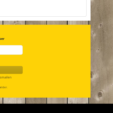
ser
smailen
ælder.