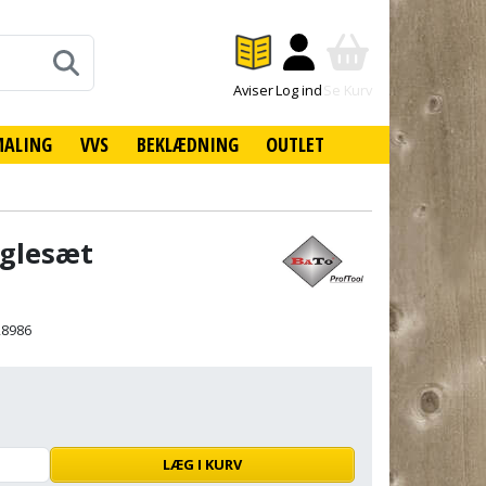
Aviser
Log ind
Se Kurv
MALING
VVS
BEKLÆDNING
OUTLET
øglesæt
28986
LÆG I KURV