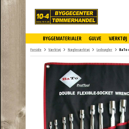
10-
4
-
billigt
online
BYGGEMATERIALER
GULVE
VÆRKTØJ
byggemarked
og
tømmerhandel
Forside
Værktøj
Nøgleværktøj
Lednøgler
BaTo 
-
Klik
og
byg