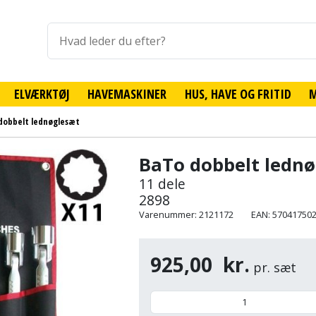
ELVÆRKTØJ
HAVEMASKINER
HUS, HAVE OG FRITID
dobbelt lednøglesæt
BaTo dobbelt ledn
11 dele
2898
Varenummer: 2121172
EAN: 57041750
925,00
kr.
pr. sæt