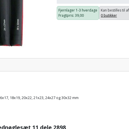
Fjernlager
1-3 hverdage
Kan bestilles til a
Fragtpris
: 39,00
0 butikker
Pris:
16x17, 18x19, 20x22, 21x23, 24x27 og 30x32 mm
lednøglesæt 11 dele 2898