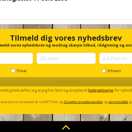
Tilmeld dig vores nyhedsbrev
lmeld vores nyhedsbrev og modtag skarpe tilbud, rådgivning og avi
Privat
Erhverv
TILMELD MIG
melding bekræfter jeg at jeg har læst og accepteret
betingelserne
for nyhed
 websted er beskyttet af reCAPTCHA, og
Googles privatlivspolitik
og
servicevilkår
g