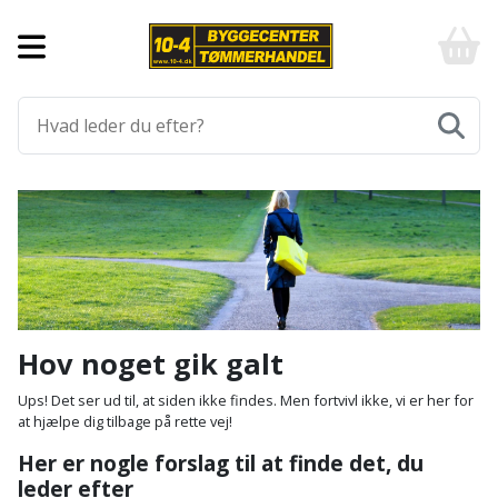
Forside
10-
4
-
Byggematerialer
billigt
online
Aluprofiler
Gulve
byggemarked
og
tømmerhandel
Armering
Fliser
Værktøj
-
og
Klik
Asfalt
Afmærkning
Elværktøj
klinker
og
byg
Befæstigelse
Arbejdsbuk
Afkortersav
Havemaskiner
Gulvtilbehør
Bordplade
Arbejdsvogn
Afstandsmåler
Brændekløver
Hus,
Gulvunderlag
Hov noget gik galt
have
Byggeplader
Bærehåndtag
Arbejdsbord
Buskrydder
Gulvvarme
Ups! Det ser ud til, at siden ikke findes. Men fortvivl ikke, vi er her for
og
at hjælpe dig tilbage på rette vej!
fritid
Bygningsbeslag
Båndstrammer
Arbejdslamper
Dykpumpe
Laminatgulv
Her er nogle forslag til at finde det, du
og
og
leder efter
Affaldssortering
Maling