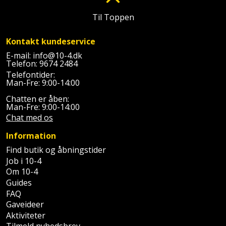
Batteri
kr.
og
Rør
Brænde
Fugtsikring
Fugepistol
Motorenhed
Til Toppen
afrensning
og
Betonsliber
og
fittings
Brændeovn
Garageport
Motorsav
Kontakt kundeservice
Spartelmasse
skumpistol
Guides
Bindemaskine
og
E-mail:
info@10-4.dk
til
Stålvask
Brandslukker
Gelænder
Telefon:
9674 2484
Gevindskærer
kædesav
væg
Bits
Telefontider:
Gaveideer
Ventilation
Man-Fre: 9:00-14:00
Brugskunst
Gips
Gipsværktøj
Motorsav
Tape
og
Bor
Chatten er åben:
Aktiviteter
og
Man-Fre: 9:00-14:00
indeklima
Camping
Grundmursplader
Glasløfter
Chat med os
Bordrundsav
kædesav
tilbehør
Damprengøring
Hardieplank
Information
Glasskærer
Bore-
brædder
Find butik og åbningstider
og
Pælebor
Dørmåtte
Job i 10-4
Hæftepistol
skruemaskine
Hemsestige
Om 10-4
og
Plæneklipper
Dørrist
Guides
-
FAQ
Borehammer
Isolering
hammer
Plæneklipper
Gaveideer
Drivhus
Aktiviteter
Boremaskinetilbehør
tilbehør
Komposit