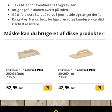
Cement
Fejemaskine
Trægulv
løftebånd
belysning
Tjek URL'en for eventuelle fejl og prøv igen.
og
Affugter
Afdækning
Brug søgefunktionen øverst på siden.
VVS
Generator
mørtel
Vinylgulv
Blæselampe
Arbejdsradio
Gå til
forsiden
: Start på vores hjemmeside og naviger derfra.
til
Kontakt os
. Har du brug for hjælp, er vores kundeservice altid
Bålfad
Armatur
Beklædning
malerarbejde
Græstrimmer
klar til at assistere.
Damp-
Blindnitter
Bajonetsav
og
og
og
Måske kan du bruge et af disse produkter:
Børn
Outlet
bålsted
Gulvplejemidler
vandhaner
Hækkeklipper
Brolæggerværktøj
Bajonetsavklinge
vindspærre
Dame
Batterier
Malerværktøj
Badeværelse
Havetraktor
Byggepladshegn
Bånd-
Dør,
Tilbudsavis
og
dørgreb
Herre
Belægningssten
Maling
Kloak
Højtryksrenser
Byggepladstrapper
bænkslibertilbehør
og
indendørs
og
Belysning
lås
Eskimo pudsebræt PUR
Eskimo pudsebræt PUR
Husvandværk
afløb
Donkraft
200x360mm
80x260mm
Båndsav
Log
Maling
23635
23630
2
Beslag
Fliseopsætning
ind
Kompostkværn
udendørs
Pex
Dorn
Båndsliber
52,95
42,95
kr.
kr.
rør
og
Bilpleje
Fugemateriale
Løvsuger
Polyfilla
Fedtpresser
bænksliber
og
og
og
Radiator
Kvik
autotilbehør
Rengøring
lim
Fil
løvblæser