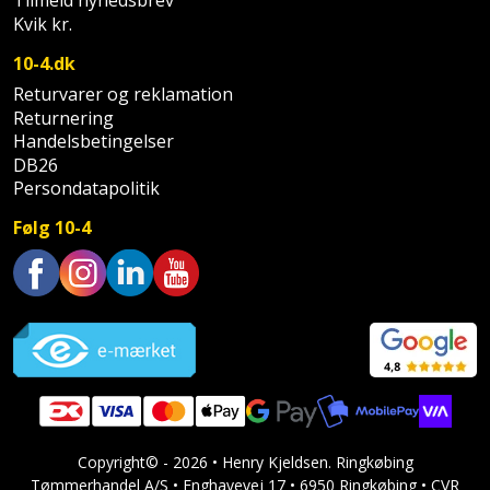
Tilmeld nyhedsbrev
Hammer
Drivhustilbehør
terrassebrædder
Kvik kr.
Detektor
Robotplæneklipper
Høvl
Elartikler
10-4.dk
Lecablokke
Diamantskæremaskine
Robotplæneklipper
Returvarer og reklamation
og
Kiler
Flagstænger
tilbehør
Returnering
fundablokke
Diamantslibertilbehør
til
Handelsbetingelser
Kloakrenser
DB26
Vandpumpe
hus
Lofter
Dykkerpistol
Persondatapolitik
og
Kniv
Vertikalskærer
have
Følg 10-4
Lofttrapper
og
Dyksav
/
hobbykniv
mosfjerner
Fuglefoderhus
Murbinder
Excentersliber
Trustpilot
Koben
Vinduesvasker
Garderobe
Murpap
Excenterslibertilbehør
opbevaring
og
Kridtsnor
murfolie
Fedtsprøjte
Gavekort
Lærlingesæt
Mursten
Flamingoskærer
Grill
Copyright© - 2026 • Henry Kjeldsen. Ringkøbing
Landmålerstok
Tømmerhandel A/S • Enghavevej 17 • 6950 Ringkøbing • CVR