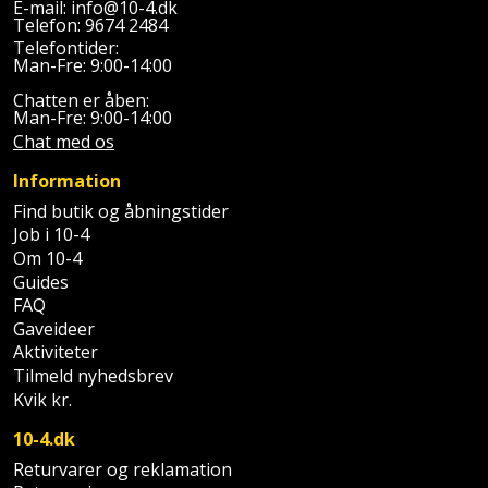
Plastlister
E-mail:
info@10-4.dk
Flisevibrator
Gummibåd
Telefon:
9674 2484
Løfteudstyr
Telefontider:
og
Radonsikring
Føringsskinne
Man-Fre: 9:00-14:00
kajak
Målebånd
Chatten er åben:
Rumdeler
Forlængerledning
Man-Fre: 9:00-14:00
Havemøbler
Markeringsværktøj
Chat med os
Sand
Fugepistol
Information
Havepleje
og
Mejsel
Find butik og åbningstider
Fugtmåler
grus
Job i 10-4
Haveredskaber
Murerværktøj
Om 10-4
Gipsskruemaskine
Skruer,
Guides
Haveslange
Nedstryger
bolte
FAQ
Girafsliber
og
og
Gaveideer
Nøgleværktøj
tilbehør
Aktiviteter
møtrikker
Girafsliber
Tilmeld nyhedsbrev
Økse
tilbehør
Havetilbehør
Kvik kr.
Skunklem
10-4.dk
Oliekande
Høvl
Hegn
Søm
Returvarer og reklamation