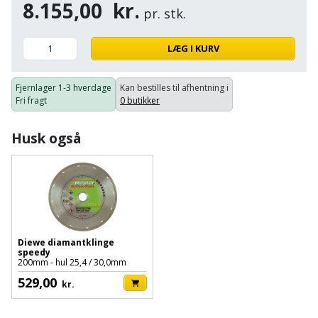
Hammer
Drivhustilbehør
8.155,00
kr.
terrassebrædder
pr. stk.
Detektor
Robotplæneklipper
Høvl
Elartikler
Lecablokke
LÆG I KURV
Diamantskæremaskine
Robotplæneklipper
og
Kiler
Flagstænger
tilbehør
fundablokke
Diamantslibertilbehør
Fjernlager
1-3 hverdage
Kan bestilles til afhentning i
til
Kloakrenser
Fri fragt
0 butikker
Vandpumpe
hus
Lofter
Dykkerpistol
og
Kniv
Husk også
Vertikalskærer
have
Lofttrapper
og
Dyksav
/
hobbykniv
mosfjerner
Fuglefoderhus
Murbinder
Excentersliber
Koben
Vinduesvasker
Garderobe
Murpap
Excenterslibertilbehør
opbevaring
og
Kridtsnor
Diewe diamantklinge
murfolie
speedy
Fedtsprøjte
200mm - hul 25,4 / 30,0mm
Gavekort
Lærlingesæt
529,00
kr.
Mursten
Flamingoskærer
Grill
Landmålerstok