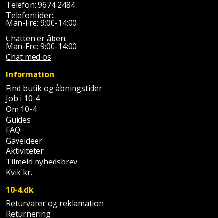
Prepping
Telefon:
9674 2484
Mejselhammer
Soldater
Telefontider:
Presenning
Man-Fre: 9:00-14:00
støtte
Multicutter
Chatten er åben:
og
Redskabsskur
Man-Fre: 9:00-14:00
teleskopstøtte
Multicuttertilbehør
Chat med os
Rengøring
Information
Stålbørste
Multisliber
Find butik og åbningstider
Shelter
Job i 10-4
Stemmejern
Nedbrydningshammer
Om 10-4
Sikkerhed
Guides
Stige
Overfræser
i
FAQ
Gaveideer
hjemmet
Stillads
Overfræsertilbehør
Aktiviteter
Tilmeld nyhedsbrev
Skadedyrsbekæmpelse
Tænger
Polermaskine
Kvik kr.
Skraldespandsskjuler
10-4.dk
Tagpapbrænder
Rillefræser
Returvarer og reklamation
Skydelåge
Returnering
Tapetværktøj
Røreværk