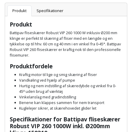
Plastlister
Flisevibrator
Gummibåd
Løfteudstyr
Produkt
Specifikationer
og
Radonsikring
Føringsskinne
kajak
Målebånd
Produkt
Rumdeler
Forlængerledning
Battipav fliseskærer Robust VIP 260 1000 W inklusiv Ø200 mm
Havemøbler
Markeringsværktøj
klinge er perfekt til skæring af fliser med en længde og en
Sand
Fugepistol
tykkelse op til hhv. 60 cm og 40 mm i en vinkel fra 0-45°. Battipav
Robust VIP 260 fliseskærer er kraftig nok til den professionelle
Havepleje
og
Mejsel
flisemurer.
Fugtmåler
grus
Haveredskaber
Murerværktøj
Produktfordele
Gipsskruemaskine
Skruer,
Kraftig motor til lige og smig skæring af fliser
Haveslange
Nedstryger
bolte
Vandkøling ved hjælp af pumpe
Girafsliber
og
Hurtig og nem indstilling af skæredybde og vinkel fra 0-
og
o
45
uden brug af værktøj
Nøgleværktøj
tilbehør
møtrikker
Vinkelanslag med gradindstilling
Girafsliber
Benene kan klappes sammen for nem transport
Økse
tilbehør
Havetilbehør
Kuglelejer sikrer, at skærehovedet glider let
Skunklem
Specifikationer for Battipav fliseskærer
Oliekande
Høvl
Hegn
Søm
Robust VIP 260 1000W inkl. Ø200mm