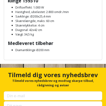
klinge 159310
Palleløfter
Industristøvsuger
Højbede
Sternbeklædning
Driftseffekt: 1.000 W
Hastighed, ubelastet: 2.800 omdr./min
Polsøger
Kantfræser
Højtaler
Tag
Savklinge: Ø200x25,4 mm
Skærelængde, maks: 60 cm
og
Profilsaks
Kantlimer
Hylder
Skæretykkelse: 4 cm
tagplader
Diagonal: 42x42 cm
Vægt: 34,5 kg
Reb
Kantlimertilbehør
Jagt
Terrassebrædder
og
Medleveret tilbehør
og
Kap-
snor
fritid
Diamantklinge Ø200 mm
Terrasseopklodsning
og
A
Renseservietter
geringssav
Jul
Tråd
n
og
c
til
Kerneboremaskine
Kaffe
h
wipes
Tilmeld dig vores nyhedsbrev
byggeri
o
r
Tilmeld vores nyhedsbrev og modtag skarpe tilbud,
Klammepistol
Klæbesøm
Sækkelukker
f
rådgivning og aviser
Træ
o
Klippeværktøj
Køkkenudstyr
r
Saks
Vinduer
u
p
Kombokit
Leg