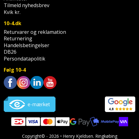
Palleløfter
Industristøvsuger
Højbede
Tilmeld nyhedsbrev
Sternbeklædning
Kvik kr.
Polsøger
Kantfræser
Højtaler
Tag
10-4.dk
og
Returvarer og reklamation
Profilsaks
Kantlimer
Hylder
tagplader
Returnering
Handelsbetingelser
Reb
Kantlimertilbehør
Jagt
DB26
Terrassebrædder
og
og
Persondatapolitik
Kap-
snor
fritid
Terrasseopklodsning
Følg 10-4
og
Renseservietter
geringssav
Jul
Tråd
og
til
Trustpilot
Kerneboremaskine
Kaffe
wipes
byggeri
Klammepistol
Klæbesøm
Sækkelukker
Træ
Klippeværktøj
Køkkenudstyr
Saks
Vinduer
Copyright© - 2026 • Henry Kjeldsen. Ringkøbing
Kombokit
Leg