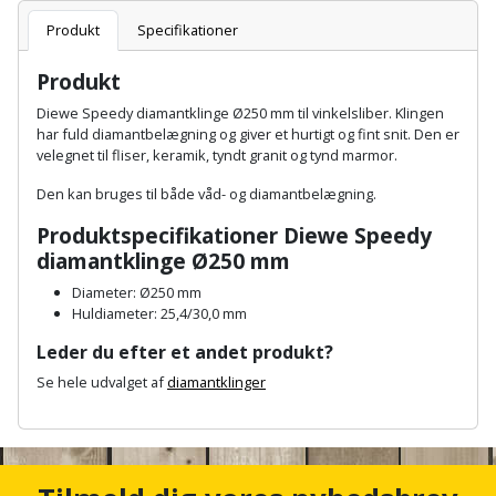
Batteri
kr.
og
Rør
Brænde
Produkt
Specifikationer
Fugtsikring
Fugepistol
Motorenhed
afrensning
og
Betonsliber
og
fittings
Produkt
Brændeovn
Garageport
Motorsav
Spartelmasse
skumpistol
Guides
Bindemaskine
Diewe Speedy diamantklinge Ø250 mm til vinkelsliber. Klingen
og
til
Stålvask
har fuld diamantbelægning og giver et hurtigt og fint snit. Den er
Brandslukker
Gelænder
Gevindskærer
kædesav
væg
Bits
velegnet til fliser, keramik, tyndt granit og tynd marmor.
Gaveideer
Ventilation
Brugskunst
Gips
Den kan bruges til både våd- og diamantbelægning.
Gipsværktøj
Motorsav
Tape
og
Bor
Aktiviteter
og
Produktspecifikationer Diewe Speedy
indeklima
Camping
Grundmursplader
Glasløfter
diamantklinge Ø250 mm
Bordrundsav
kædesav
tilbehør
Damprengøring
Diameter: Ø250 mm
Hardieplank
Glasskærer
Bore-
Huldiameter: 25,4/30,0 mm
brædder
og
Pælebor
Dørmåtte
Leder du efter et andet produkt?
Hæftepistol
skruemaskine
Hemsestige
Se hele udvalget af
diamantklinger
og
Plæneklipper
Dørrist
-
A
Borehammer
Isolering
n
hammer
Plæneklipper
Drivhus
c
Boremaskinetilbehør
tilbehør
Komposit
h