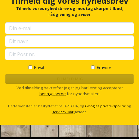
Tilmeld dig vores nyhedsbrev
Hammer
Drivhustilbehør
o
terrassebrædder
r
Tilmeld vores nyhedsbrev og modtag skarpe tilbud,
Detektor
Robotplæneklipper
f
rådgivning og aviser
Høvl
Elartikler
Lecablokke
o
Diamantskæremaskine
Robotplæneklipper
r
og
Kiler
Flagstænger
u
tilbehør
fundablokke
p
Diamantslibertilbehør
til
s
Kloakrenser
Vandpumpe
hus
e
Lofter
Dykkerpistol
l
og
Kniv
l
Vertikalskærer
have
Lofttrapper
s
og
Privat
Erhverv
Dyksav
/
c
hobbykniv
mosfjerner
Fuglefoderhus
r
TILMELD MIG
Murbinder
Excentersliber
o
Ved tilmelding bekræfter jeg at jeg har læst og accepteret
Koben
l
Vinduesvasker
Garderobe
Murpap
betingelserne
for nyhedsmailen
l
Excenterslibertilbehør
opbevaring
og
Kridtsnor
Dette websted er beskyttet af reCAPTCHA, og
Googles privatlivspolitik
og
murfolie
Fedtsprøjte
servicevilkår
gælder.
Gavekort
Lærlingesæt
Mursten
Flamingoskærer
Grill
Landmålerstok