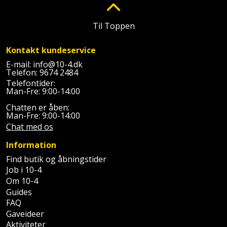
Plastlister
Flisevibrator
Gummibåd
Løfteudstyr
og
Til Toppen
Radonsikring
Føringsskinne
kajak
Målebånd
Rumdeler
Kontakt kundeservice
Forlængerledning
Havemøbler
E-mail:
info@10-4.dk
Markeringsværktøj
Telefon:
9674 2484
Sand
Fugepistol
Telefontider:
Havepleje
og
Mejsel
Man-Fre: 9:00-14:00
Fugtmåler
grus
Chatten er åben:
Haveredskaber
Murerværktøj
Man-Fre: 9:00-14:00
Gipsskruemaskine
Skruer,
Chat med os
Haveslange
Nedstryger
bolte
Information
Girafsliber
og
og
Find butik og åbningstider
Nøgleværktøj
tilbehør
møtrikker
Job i 10-4
Girafsliber
Om 10-4
Økse
tilbehør
Havetilbehør
Skunklem
Guides
FAQ
Oliekande
Høvl
Hegn
Gaveideer
Søm
Aktiviteter