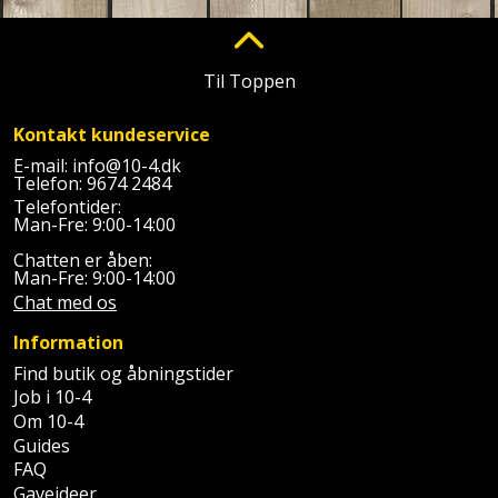
Plastlister
Flisevibrator
Gummibåd
Løfteudstyr
og
Radonsikring
Føringsskinne
Til Toppen
kajak
Målebånd
Rumdeler
Forlængerledning
Kontakt kundeservice
Havemøbler
Markeringsværktøj
Sand
Fugepistol
E-mail:
info@10-4.dk
Telefon:
9674 2484
Havepleje
og
Mejsel
Telefontider:
Fugtmåler
grus
Man-Fre: 9:00-14:00
Haveredskaber
Murerværktøj
Chatten er åben:
Gipsskruemaskine
Skruer,
Man-Fre: 9:00-14:00
Haveslange
Nedstryger
Chat med os
bolte
Girafsliber
og
og
Information
Nøgleværktøj
tilbehør
møtrikker
Find butik og åbningstider
Girafsliber
Job i 10-4
Økse
tilbehør
Havetilbehør
Skunklem
Om 10-4
Guides
Oliekande
Høvl
Hegn
Søm
FAQ
Gaveideer