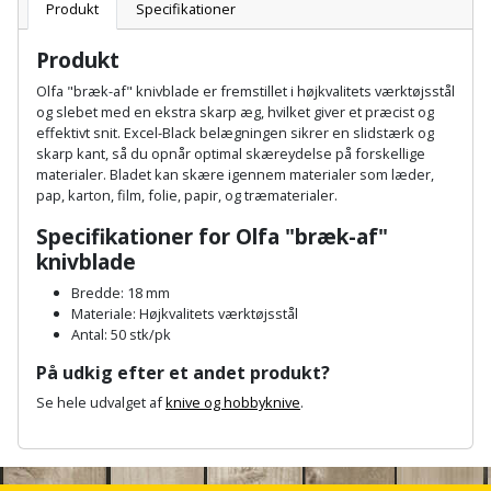
Batteri
kr.
og
Produkt
Specifikationer
Rør
Brænde
Fugtsikring
Fugepistol
Motorenhed
afrensning
og
Betonsliber
Produkt
og
fittings
Brændeovn
Garageport
Motorsav
Spartelmasse
Olfa "bræk-af" knivblade er fremstillet i højkvalitets værktøjsstål
skumpistol
Guides
Bindemaskine
og slebet med en ekstra skarp æg, hvilket giver et præcist og
og
til
Stålvask
effektivt snit. Excel-Black belægningen sikrer en slidstærk og
Brandslukker
Gelænder
Gevindskærer
kædesav
væg
Bits
skarp kant, så du opnår optimal skæreydelse på forskellige
Gaveideer
Ventilation
materialer. Bladet kan skære igennem materialer som læder,
Brugskunst
Gips
pap, karton, film, folie, papir, og træmaterialer.
Gipsværktøj
Motorsav
Tape
og
Bor
Aktiviteter
og
Specifikationer for Olfa "bræk-af"
indeklima
Camping
Grundmursplader
Glasløfter
Bordrundsav
knivblade
kædesav
tilbehør
Damprengøring
Hardieplank
Bredde: 18 mm
Glasskærer
Bore-
Materiale: Højkvalitets værktøjsstål
brædder
Antal: 50 stk/pk
og
Pælebor
Dørmåtte
Hæftepistol
skruemaskine
På udkig efter et andet produkt?
Hemsestige
og
Plæneklipper
Dørrist
Se hele udvalget af
knive og hobbyknive
.
-
Borehammer
Isolering
A
hammer
Plæneklipper
Drivhus
n
Boremaskinetilbehør
tilbehør
Komposit
c