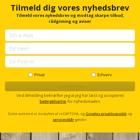
Hammer
Drivhustilbehør
h
terrassebrædder
Tilmeld dig vores nyhedsbrev
Detektor
o
Robotplæneklipper
Høvl
r
Tilmeld vores nyhedsbrev og modtag skarpe tilbud,
Elartikler
Lecablokke
f
rådgivning og aviser
Diamantskæremaskine
Robotplæneklipper
o
og
Kiler
Flagstænger
tilbehør
r
fundablokke
Diamantslibertilbehør
u
til
Kloakrenser
p
Vandpumpe
hus
Lofter
s
Dykkerpistol
og
e
Kniv
Vertikalskærer
l
have
Lofttrapper
og
Dyksav
l
/
s
Privat
Erhverv
hobbykniv
mosfjerner
Fuglefoderhus
Murbinder
c
Excentersliber
r
TILMELD MIG
Koben
o
Vinduesvasker
Garderobe
Murpap
Ved tilmelding bekræfter jeg at jeg har læst og accepteret
Excenterslibertilbehør
l
betingelserne
for nyhedsmailen
opbevaring
og
l
Kridtsnor
murfolie
Fedtsprøjte
Dette websted er beskyttet af reCAPTCHA, og
Googles privatlivspolitik
og
Gavekort
servicevilkår
gælder.
Lærlingesæt
Mursten
Flamingoskærer
Grill
Landmålerstok