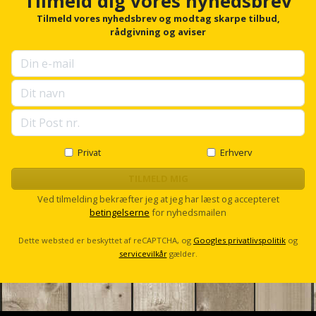
Tilmeld dig vores nyhedsbrev
Hammer
Drivhustilbehør
o
terrassebrædder
r
Tilmeld vores nyhedsbrev og modtag skarpe tilbud,
Detektor
Robotplæneklipper
f
rådgivning og aviser
Høvl
Elartikler
Lecablokke
o
Diamantskæremaskine
Robotplæneklipper
r
og
Kiler
Flagstænger
u
tilbehør
fundablokke
p
Diamantslibertilbehør
til
s
Kloakrenser
Vandpumpe
hus
e
Lofter
Dykkerpistol
l
og
Kniv
l
Vertikalskærer
have
Lofttrapper
s
Privat
Erhverv
og
Dyksav
/
c
hobbykniv
mosfjerner
r
Fuglefoderhus
TILMELD MIG
Murbinder
Excentersliber
o
Ved tilmelding bekræfter jeg at jeg har læst og accepteret
Koben
l
Vinduesvasker
Garderobe
betingelserne
for nyhedsmailen
Murpap
l
Excenterslibertilbehør
opbevaring
og
Kridtsnor
Dette websted er beskyttet af reCAPTCHA, og
Googles privatlivspolitik
og
murfolie
Fedtsprøjte
servicevilkår
gælder.
Gavekort
Lærlingesæt
Mursten
Flamingoskærer
Grill
Landmålerstok