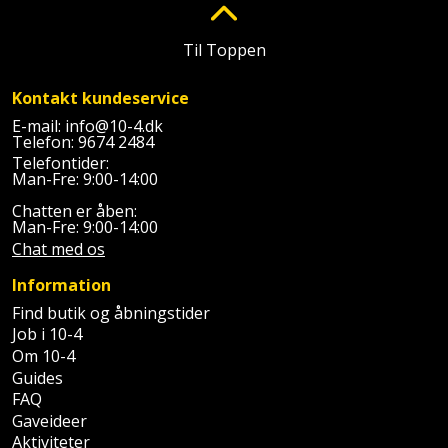
Plastlister
Flisevibrator
Gummibåd
Løfteudstyr
og
Til Toppen
Radonsikring
Føringsskinne
kajak
Målebånd
Kontakt kundeservice
Rumdeler
Forlængerledning
Havemøbler
E-mail:
info@10-4.dk
Markeringsværktøj
Telefon:
9674 2484
Sand
Fugepistol
Telefontider:
Havepleje
og
Mejsel
Man-Fre: 9:00-14:00
Fugtmåler
grus
Chatten er åben:
Haveredskaber
Murerværktøj
Man-Fre: 9:00-14:00
Gipsskruemaskine
Skruer,
Chat med os
Haveslange
Nedstryger
bolte
Information
Girafsliber
og
og
Find butik og åbningstider
Nøgleværktøj
tilbehør
møtrikker
Job i 10-4
Girafsliber
Om 10-4
Økse
tilbehør
Havetilbehør
Skunklem
Guides
FAQ
Oliekande
Høvl
Hegn
Gaveideer
Søm
Aktiviteter