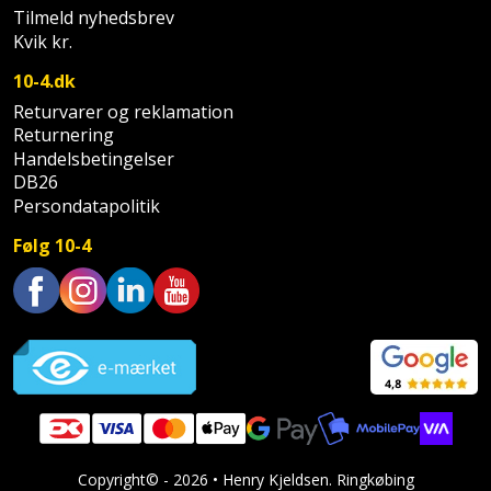
Palleløfter
Industristøvsuger
Højbede
Tilmeld nyhedsbrev
Sternbeklædning
Kvik kr.
Polsøger
Kantfræser
Højtaler
Tag
10-4.dk
og
Returvarer og reklamation
Profilsaks
Kantlimer
Hylder
tagplader
Returnering
Handelsbetingelser
Reb
Kantlimertilbehør
Jagt
DB26
Terrassebrædder
og
og
Persondatapolitik
Kap-
snor
fritid
Terrasseopklodsning
Følg 10-4
og
Renseservietter
geringssav
Jul
Tråd
og
til
Trustpilot
Kerneboremaskine
Kaffe
wipes
byggeri
Klammepistol
Klæbesøm
Sækkelukker
Træ
Klippeværktøj
Køkkenudstyr
Saks
Vinduer
Copyright© - 2026 • Henry Kjeldsen. Ringkøbing
Kombokit
Leg