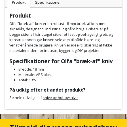
Batteri
kr.
og
Produkt
Specifikationer
Rør
Brænde
Fugtsikring
Fugepistol
Motorenhed
afrensning
og
Betonsliber
Produkt
og
fittings
Brændeovn
Garageport
Motorsav
Spartelmasse
Olfa "bræk-af" kniv er en robust 18 mm bræk-af kniv med
skumpistol
Guides
Bindemaskine
skruelås, designet til industriel og hård brug. Griberiller på
og
til
Stålvask
begge sider af håndtaget sikrer et fast og behageligt greb, og
Brandslukker
Gelænder
Gevindskærer
kædesav
væg
Bits
konstruktionen gør kniven velegnet til både højre- og
Gaveideer
Ventilation
venstrehåndede brugere. Kniven er ideel til skæring af tykke
Brugskunst
Gips
materialer inden for industri, byggeri og DIY-projekter.
Gipsværktøj
Motorsav
Tape
og
Bor
Aktiviteter
og
Specifikationer for Olfa "bræk-af" kniv
indeklima
Camping
Grundmursplader
Glasløfter
Bordrundsav
kædesav
Bredde: 18 mm
tilbehør
Damprengøring
Materiale: ABS plast
Hardieplank
Glasskærer
Bore-
Antal: 1 stk
brædder
og
Pælebor
Dørmåtte
På udkig efter et andet produkt?
Hæftepistol
skruemaskine
Hemsestige
Se hele udvalget af
knive og hobbyknive
.
og
Plæneklipper
Dørrist
-
A
Borehammer
Isolering
n
hammer
Plæneklipper
Drivhus
c
Boremaskinetilbehør
tilbehør
Komposit
h