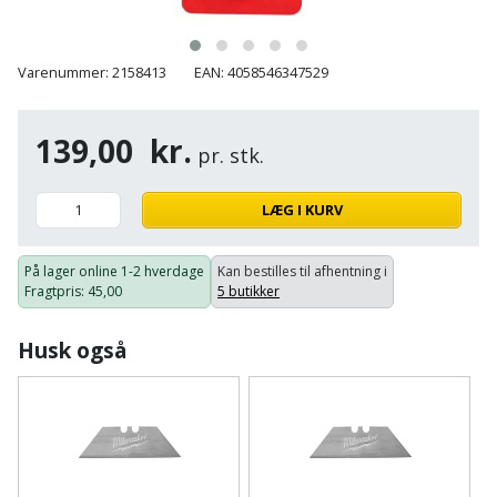
Plastlister
Flisevibrator
Gummibåd
Løfteudstyr
og
Radonsikring
Føringsskinne
Varenummer: 2158413
EAN: 4058546347529
kajak
Målebånd
Rumdeler
Forlængerledning
Havemøbler
Markeringsværktøj
139,00
kr.
pr. stk.
Sand
Fugepistol
Havepleje
og
Mejsel
LÆG I KURV
Fugtmåler
grus
Haveredskaber
Murerværktøj
Gipsskruemaskine
På lager online
1-2 hverdage
Kan bestilles til afhentning i
Skruer,
Fragtpris
: 45,00
5 butikker
Haveslange
Nedstryger
bolte
Girafsliber
og
og
Husk også
Nøgleværktøj
tilbehør
møtrikker
Girafsliber
Økse
tilbehør
Havetilbehør
Skunklem
Oliekande
Høvl
Hegn
Søm