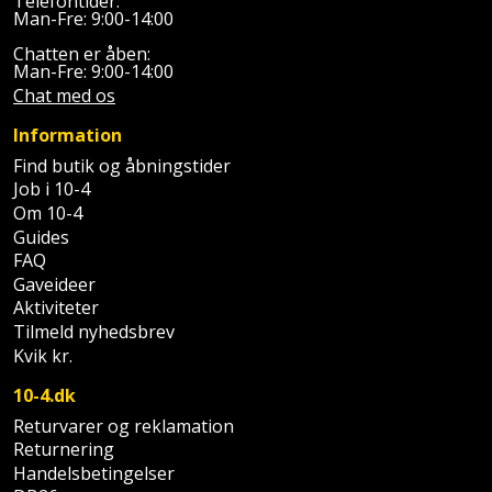
Telefontider:
Man-Fre: 9:00-14:00
Støttemur
Tommestok
Rotationslaser
Chatten er åben:
Man-Fre: 9:00-14:00
Støvsuger
Chat med os
Tømrervinkel
Rundsav
Information
Strygejern
Tragt
Rundsavsklinge
Find butik og åbningstider
Terrassevarmer
Job i 10-4
Ud-
Rystepudser
Om 10-4
og
Guides
Tømidler
Rystepudsertilbehør
aftrækker
FAQ
Gaveideer
Tørrestativ
Slagboremaskine
Aktiviteter
Værktøjskasse
Tilmeld nyhedsbrev
og
Trappevanger
Kvik kr.
Slagnøgle
opbevaring
10-4.dk
Udebruser
Slagnøgletilbehør
Værktøjssæt
Returvarer og reklamation
afskærmning
Returnering
Slagskruetrækker
Handelsbetingelser
Vaterpas
Varme