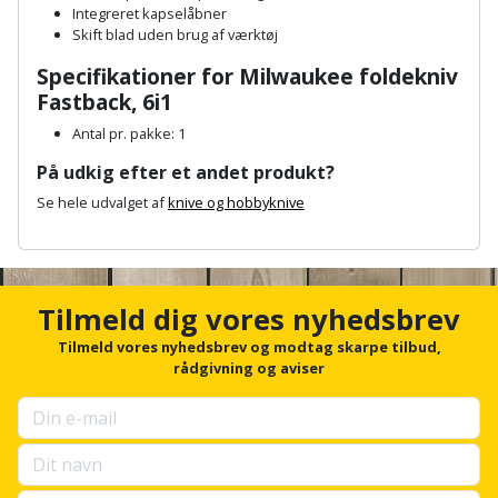
Sav
WinWin
Integreret kapselåbner
Skift blad uden brug af værktøj
plader
Kompressor
Lommelygte
Savbuk
Specifikationer for Milwaukee foldekniv
Lader
Fastback, 6i1
Merchandise
Savklinge
Antal pr. pakke: 1
Ligesliber
Mobiltilbehør
Skraber
På udkig efter et andet produkt?
Limpistol
Se hele udvalget af
knive og hobbyknive
Pavillon
Skruestik
A
Linjelaser
Personlig
Skruetrækker
n
c
pleje
h
Loddekolbe
Tilmeld dig vores nyhedsbrev
Skruetvinge
o
Plantekasser
r
Tilmeld vores nyhedsbrev og modtag skarpe tilbud,
Luftværktøj
Slibeartikler
f
rådgivning og aviser
o
Postkasse
r
Måleinstrumenter
Smøring
u
Postkassestander
og
p
Malersprøjte
s
rustopløser
e