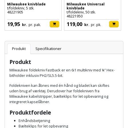
Palleløfter
Industristøvsuger
Højbede
Milwaukee knivblade
Milwaukee Universal
Sternbeklædning
t/foldekniv, 5 stk.
knivblade
48221905
t/foldekniv, 50 stk.
Polsøger
Kantfræser
48221950
Højtaler
Tag
19,95
119,00
kr.
pr. pak.
kr.
pr. pk.
og
Profilsaks
Kantlimer
Hylder
tagplader
Reb
Kantlimertilbehør
Jagt
Terrassebrædder
Produkt
Specifikationer
og
og
Kap-
snor
fritid
Produkt
Terrasseopklodsning
og
Milwaukee foldekniv Fastback er en 6i1 multikniv med ¼″ Hex-
Renseservietter
geringssav
Jul
Tråd
bitholder inklusiv PH2/SL5.5-bit.
og
til
Kerneboremaskine
Foldekniven kan åbnes med én hånd og bladet kan skiftes
Kaffe
wipes
byggeri
uden brug af værktøj. Derudover har foldekniven fra
Milwaukee kabelstripper, bælteklips for let opbevaring og
Klammepistol
Klæbesøm
Sækkelukker
integreret kapselåbner.
Træ
Produktfordele
Klippeværktøj
Køkkenudstyr
Saks
Vinduer
Enhåndsbetjening
Kombokit
Bælteklips for let opbevaring
Leg