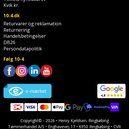
Hammer
Drivhustilbehør
terrassebrædder
Kvik kr.
Detektor
Robotplæneklipper
Høvl
Elartikler
10-4.dk
Lecablokke
Diamantskæremaskine
Robotplæneklipper
Returvarer og reklamation
og
Kiler
Flagstænger
Returnering
tilbehør
fundablokke
Diamantslibertilbehør
Handelsbetingelser
til
Kloakrenser
DB26
Vandpumpe
hus
Lofter
Persondatapolitik
Dykkerpistol
og
Kniv
Vertikalskærer
Følg 10-4
have
Lofttrapper
og
Dyksav
/
hobbykniv
mosfjerner
Fuglefoderhus
Murbinder
Excentersliber
Trustpilot
Koben
Vinduesvasker
Garderobe
Murpap
Excenterslibertilbehør
opbevaring
og
Kridtsnor
murfolie
Fedtsprøjte
Gavekort
Lærlingesæt
Mursten
Flamingoskærer
Copyright© - 2026 • Henry Kjeldsen. Ringkøbing
Grill
Landmålerstok
Tømmerhandel A/S • Enghavevej 17 • 6950 Ringkøbing • CVR