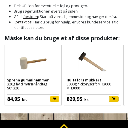
Cement
Fejemaskine
Trægulv
løftebånd
belysning
Tjek URL'en for eventuelle fejl og prøv igen.
og
Affugter
Afdækning
Brug søgefunktionen øverst på siden.
VVS
Generator
mørtel
Vinylgulv
Blæselampe
Arbejdsradio
Gå til
forsiden
: Start på vores hjemmeside og naviger derfra.
til
Kontakt os
. Har du brug for hjælp, er vores kundeservice altid
Bålfad
Armatur
Beklædning
malerarbejde
Græstrimmer
klar til at assistere.
Damp-
Blindnitter
Bajonetsav
og
og
og
Måske kan du bruge et af disse produkter:
Børn
Outlet
bålsted
Gulvplejemidler
vandhaner
Hækkeklipper
Brolæggerværktøj
Bajonetsavklinge
vindspærre
Dame
Batterier
Malerværktøj
Badeværelse
Havetraktor
Byggepladshegn
Bånd-
Dør,
Tilbudsavis
og
dørgreb
Herre
Belægningssten
Maling
Kloak
Højtryksrenser
Byggepladstrapper
bænkslibertilbehør
og
indendørs
og
Belysning
lås
Sprehn gummihammer
Hultafors mukkert
Husvandværk
afløb
Donkraft
320g hvid m/træhåndtag
3000g hickoryskaft MH3000
4
Båndsav
Log
Maling
901320
MH3000
Beslag
Fliseopsætning
ind
Kompostkværn
udendørs
Pex
Dorn
84,95
829,95
Båndsliber
kr.
kr.
rør
og
Bilpleje
Fugemateriale
Løvsuger
Polyfilla
Fedtpresser
bænksliber
og
og
og
Radiator
Kvik
autotilbehør
Rengøring
lim
Fil
løvblæser