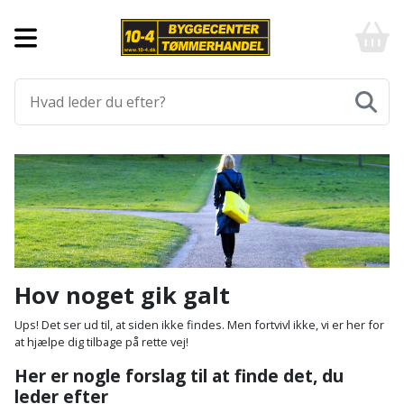
Forside
10-
4
-
Byggematerialer
billigt
online
Aluprofiler
Gulve
byggemarked
og
tømmerhandel
Armering
Fliser
Værktøj
-
og
Klik
Asfalt
Afmærkning
Elværktøj
klinker
og
byg
Befæstigelse
Arbejdsbuk
Afkortersav
Havemaskiner
Gulvtilbehør
Bordplade
Arbejdsvogn
Afstandsmåler
Brændekløver
Hus,
Gulvunderlag
Hov noget gik galt
have
Byggeplader
Bærehåndtag
Arbejdsbord
Buskrydder
Gulvvarme
Ups! Det ser ud til, at siden ikke findes. Men fortvivl ikke, vi er her for
og
at hjælpe dig tilbage på rette vej!
fritid
Bygningsbeslag
Båndstrammer
Arbejdslamper
Dykpumpe
Laminatgulv
Her er nogle forslag til at finde det, du
og
og
leder efter
Affaldssortering
Maling