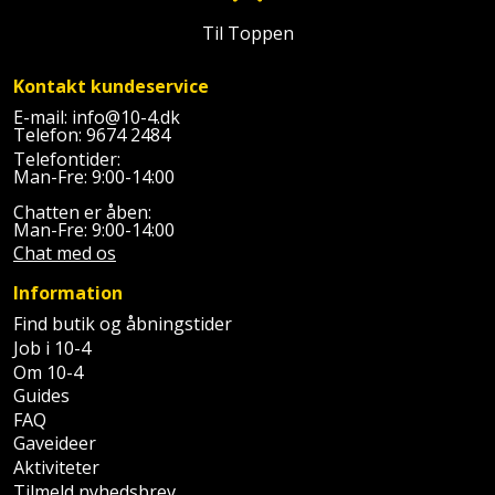
Batteri
kr.
og
Rør
Brænde
Fugtsikring
Til Toppen
Fugepistol
Motorenhed
afrensning
og
Betonsliber
og
fittings
Brændeovn
Garageport
Kontakt kundeservice
Motorsav
Spartelmasse
skumpistol
Guides
Bindemaskine
E-mail:
info@10-4.dk
og
til
Stålvask
Telefon:
9674 2484
Brandslukker
Gelænder
Gevindskærer
kædesav
væg
Bits
Telefontider:
Gaveideer
Ventilation
Man-Fre: 9:00-14:00
Brugskunst
Gips
Gipsværktøj
Motorsav
Tape
og
Bor
Chatten er åben:
Aktiviteter
Man-Fre: 9:00-14:00
og
indeklima
Camping
Grundmursplader
Glasløfter
Chat med os
Bordrundsav
kædesav
tilbehør
Damprengøring
Information
Hardieplank
Glasskærer
Bore-
brædder
Find butik og åbningstider
og
Pælebor
Dørmåtte
Job i 10-4
Hæftepistol
skruemaskine
Om 10-4
Hemsestige
og
Plæneklipper
Guides
Dørrist
-
FAQ
Borehammer
Isolering
Gaveideer
hammer
Plæneklipper
Drivhus
Aktiviteter
Boremaskinetilbehør
tilbehør
Komposit
Tilmeld nyhedsbrev