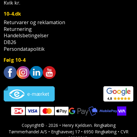
Hammer
Drivhustilbehør
Kvik kr.
terrassebrædder
Detektor
Robotplæneklipper
10-4.dk
Høvl
Elartikler
Lecablokke
Returvarer og reklamation
Diamantskæremaskine
Robotplæneklipper
og
Returnering
Kiler
Flagstænger
tilbehør
fundablokke
Handelsbetingelser
Diamantslibertilbehør
til
DB26
Kloakrenser
Vandpumpe
hus
Persondatapolitik
Lofter
Dykkerpistol
og
Kniv
Følg 10-4
Vertikalskærer
have
Lofttrapper
og
Dyksav
/
hobbykniv
mosfjerner
Fuglefoderhus
Murbinder
Excentersliber
Trustpilot
Koben
Vinduesvasker
Garderobe
Murpap
Excenterslibertilbehør
opbevaring
og
Kridtsnor
murfolie
Fedtsprøjte
Gavekort
Lærlingesæt
Mursten
Flamingoskærer
Copyright© - 2026 • Henry Kjeldsen. Ringkøbing
Grill
Tømmerhandel A/S • Enghavevej 17 • 6950 Ringkøbing • CVR
Landmålerstok