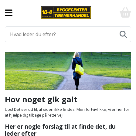
Forside
10-
4
-
Byggematerialer
billigt
online
Aluprofiler
Gulve
byggemarked
og
tømmerhandel
Armering
Fliser
Værktøj
-
og
Klik
Asfalt
Afmærkning
Elværktøj
klinker
og
byg
Befæstigelse
Arbejdsbuk
Afkortersav
Havemaskiner
Gulvtilbehør
Bordplade
Arbejdsvogn
Afstandsmåler
Brændekløver
Hus,
Gulvunderlag
Hov noget gik galt
have
Byggeplader
Bærehåndtag
Arbejdsbord
Buskrydder
Gulvvarme
Ups! Det ser ud til, at siden ikke findes. Men fortvivl ikke, vi er her for
og
at hjælpe dig tilbage på rette vej!
fritid
Bygningsbeslag
Båndstrammer
Arbejdslamper
Dykpumpe
Laminatgulv
Her er nogle forslag til at finde det, du
og
og
leder efter
Affaldssortering
Maling