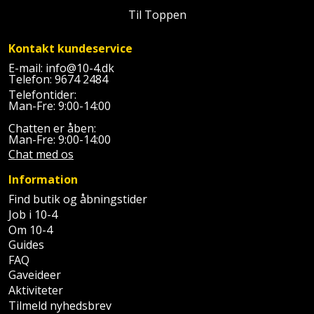
Batteri
kr.
og
Rør
Til Toppen
Brænde
Fugtsikring
Fugepistol
Motorenhed
afrensning
og
Betonsliber
og
fittings
Kontakt kundeservice
Brændeovn
Garageport
Motorsav
Spartelmasse
skumpistol
Guides
Bindemaskine
E-mail:
info@10-4.dk
og
til
Stålvask
Telefon:
9674 2484
Brandslukker
Gelænder
Gevindskærer
Telefontider:
kædesav
væg
Bits
Man-Fre: 9:00-14:00
Gaveideer
Ventilation
Brugskunst
Gips
Gipsværktøj
Motorsav
Chatten er åben:
Tape
og
Bor
Man-Fre: 9:00-14:00
Aktiviteter
og
indeklima
Camping
Grundmursplader
Chat med os
Glasløfter
Bordrundsav
kædesav
Information
tilbehør
Damprengøring
Hardieplank
Glasskærer
Bore-
Find butik og åbningstider
brædder
Job i 10-4
og
Pælebor
Dørmåtte
Hæftepistol
Om 10-4
skruemaskine
Hemsestige
og
Guides
Plæneklipper
Dørrist
FAQ
-
Borehammer
Isolering
Gaveideer
hammer
Plæneklipper
Drivhus
Aktiviteter
Boremaskinetilbehør
tilbehør
Komposit
Tilmeld nyhedsbrev