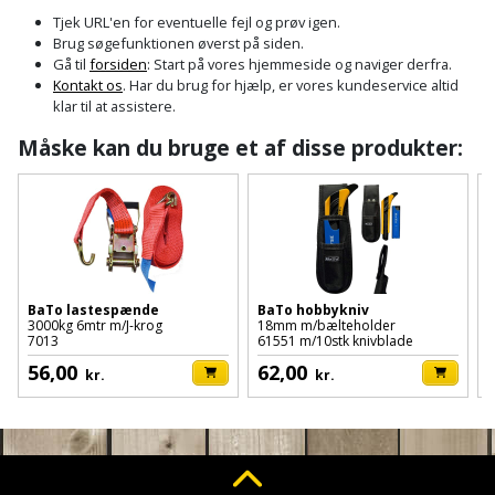
Cement
Fejemaskine
Trægulv
løftebånd
belysning
Tjek URL'en for eventuelle fejl og prøv igen.
og
Affugter
Afdækning
Brug søgefunktionen øverst på siden.
VVS
Generator
mørtel
Vinylgulv
Blæselampe
Arbejdsradio
Gå til
forsiden
: Start på vores hjemmeside og naviger derfra.
til
Kontakt os
. Har du brug for hjælp, er vores kundeservice altid
Bålfad
Armatur
Beklædning
malerarbejde
Græstrimmer
klar til at assistere.
Damp-
Blindnitter
Bajonetsav
og
og
og
Måske kan du bruge et af disse produkter:
Børn
Outlet
bålsted
Gulvplejemidler
vandhaner
Hækkeklipper
Brolæggerværktøj
Bajonetsavklinge
vindspærre
Dame
Batterier
Malerværktøj
Badeværelse
Havetraktor
Byggepladshegn
Bånd-
Dør,
Tilbudsavis
og
dørgreb
Herre
Belægningssten
Maling
Kloak
Højtryksrenser
Byggepladstrapper
bænkslibertilbehør
og
indendørs
og
Belysning
lås
BaTo lastespænde
BaTo hobbykniv
Husvandværk
afløb
Donkraft
3000kg 6mtr m/J-krog
18mm m/bælteholder
m
Båndsav
Log
Maling
7013
61551 m/10stk knivblade
f
Beslag
Fliseopsætning
ind
Kompostkværn
udendørs
56,00
62,00
Pex
Dorn
kr.
kr.
f
Båndsliber
rør
og
Bilpleje
Fugemateriale
Løvsuger
Polyfilla
Fedtpresser
bænksliber
og
og
og
Radiator
Kvik
autotilbehør
Rengøring
lim
Fil
løvblæser