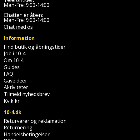
Telefontider:
Palleløfter
Industristøvsuger
Højbede
Man-Fre: 9:00-14:00
Sternbeklædning
Chatten er åben:
Polsøger
Kantfræser
Højtaler
Man-Fre: 9:00-14:00
Tag
Chat med os
og
Profilsaks
Kantlimer
Hylder
Information
tagplader
Find butik og åbningstider
Reb
Kantlimertilbehør
Jagt
Terrassebrædder
Job i 10-4
og
og
Om 10-4
Kap-
snor
fritid
Guides
Terrasseopklodsning
og
FAQ
Renseservietter
geringssav
Jul
Gaveideer
Tråd
og
Aktiviteter
til
Kerneboremaskine
Tilmeld nyhedsbrev
Kaffe
wipes
byggeri
Kvik kr.
Klammepistol
Klæbesøm
Sækkelukker
10-4.dk
Træ
Returvarer og reklamation
Klippeværktøj
Køkkenudstyr
Saks
Returnering
Vinduer
Handelsbetingelser
Kombokit
Leg