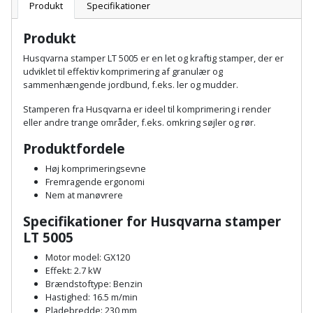
Batteri
kr.
og
Produkt
Specifikationer
Rør
Brænde
Fugtsikring
Fugepistol
Motorenhed
afrensning
og
Betonsliber
Produkt
og
fittings
Brændeovn
Garageport
Motorsav
Spartelmasse
Husqvarna stamper
LT 5005 er en let og kraftig stamper, der
er
skumpistol
Guides
Bindemaskine
udviklet til effektiv komprimering af granulær og
og
til
Stålvask
sammenhængende jordbund, f.eks. ler og mudder.
Brandslukker
Gelænder
Gevindskærer
kædesav
væg
Bits
Gaveideer
Stamperen fra Husqvarna er ideel til komprimering i render
Ventilation
Brugskunst
Gips
eller andre trange områder, f.eks. omkring søjler og rør.
Gipsværktøj
Motorsav
Tape
og
Bor
Aktiviteter
og
Produktfordele
indeklima
Camping
Grundmursplader
Glasløfter
Bordrundsav
kædesav
Høj komprimeringsevne
Fremragende ergonomi
tilbehør
Damprengøring
Hardieplank
Glasskærer
Nem at manøvrere
Bore-
brædder
og
Pælebor
Dørmåtte
Specifikationer for
Husqvarna stamper
Hæftepistol
LT 5005
skruemaskine
Hemsestige
og
Plæneklipper
Dørrist
Motor model: GX120
-
Borehammer
Isolering
Effekt: 2.7 kW
hammer
Plæneklipper
Drivhus
Brændstoftype: Benzin
Hastighed: 16.5 m/min
Boremaskinetilbehør
tilbehør
Komposit
Pladebredde: 230 mm