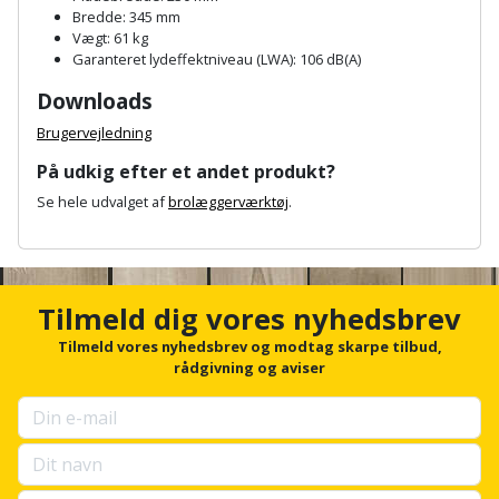
Hammer
Drivhustilbehør
terrassebrædder
Bredde: 345 mm
Detektor
Robotplæneklipper
Vægt: 61 kg
Høvl
Elartikler
Garanteret lydeffektniveau (LWA): 106 dB(A)
Lecablokke
Diamantskæremaskine
Robotplæneklipper
Downloads
og
Kiler
Flagstænger
tilbehør
fundablokke
Brugervejledning
Diamantslibertilbehør
til
Kloakrenser
Vandpumpe
hus
På udkig efter et andet produkt?
Lofter
Dykkerpistol
og
Se hele udvalget af
brolæggerværktøj
.
Kniv
Vertikalskærer
have
Lofttrapper
A
og
Dyksav
/
n
hobbykniv
mosfjerner
c
Fuglefoderhus
Murbinder
Excentersliber
h
Tilmeld dig vores nyhedsbrev
Koben
o
Vinduesvasker
Garderobe
Murpap
r
Tilmeld vores nyhedsbrev og modtag skarpe tilbud,
Excenterslibertilbehør
opbevaring
f
og
rådgivning og aviser
Kridtsnor
o
murfolie
Fedtsprøjte
r
Gavekort
Lærlingesæt
u
Mursten
p
Flamingoskærer
Grill
s
Landmålerstok
e