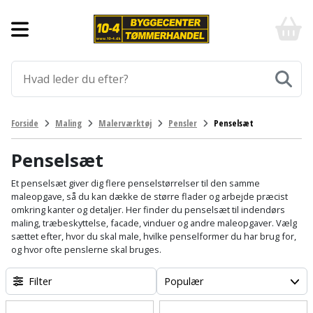
Forside
10-
4
-
Byggematerialer
billigt
online
Aluprofiler
Gulve
byggemarked
og
tømmerhandel
Armering
Fliser
Værktøj
Forside
Maling
Malerværktøj
Pensler
Penselsæt
-
og
Klik
Asfalt
Afmærkning
Elværktøj
klinker
og
Penselsæt
byg
Befæstigelse
Arbejdsbuk
Afkortersav
Havemaskiner
Et penselsæt giver dig flere penselstørrelser til den samme
Gulvtilbehør
maleopgave, så du kan dække de større flader og arbejde præcist
omkring kanter og detaljer. Her finder du penselsæt til indendørs
Bordplade
Arbejdsvogn
Afstandsmåler
Brændekløver
Hus,
Gulvunderlag
maling, træbeskyttelse, facade, vinduer og andre maleopgaver. Vælg
have
sættet efter, hvor du skal male, hvilke penselformer du har brug for,
Byggeplader
Bærehåndtag
Arbejdsbord
Buskrydder
og hvor ofte penslerne skal bruges.
Gulvvarme
og
fritid
Bygningsbeslag
Båndstrammer
Arbejdslamper
Filter
Populær
Dykpumpe
Laminatgulv
og
og
Affaldssortering
Maling