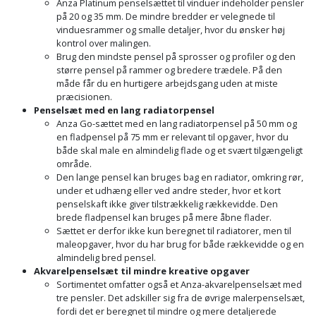
Anza Platinum penselsættet til vinduer indeholder pensler
Slibemaskine
på 20 og 35 mm. De mindre bredder er velegnede til
Varmepumpeskjuler
vinduesrammer og smalle detaljer, hvor du ønsker høj
kontrol over malingen.
Sømpistol
Velux
Brug den mindste pensel på sprosser og profiler og den
større pensel på rammer og bredere trædele. På den
gardin
Sømpistoltilbehør
måde får du en hurtigere arbejdsgang uden at miste
præcisionen.
Penselsæt med en lang radiatorpensel
Spånsuger
Anza Go-sættet med en lang radiatorpensel på 50 mm og
en fladpensel på 75 mm er relevant til opgaver, hvor du
Stiftepistol
både skal male en almindelig flade og et svært tilgængeligt
område.
Den lange pensel kan bruges bag en radiator, omkring rør,
Stiksav
under et udhæng eller ved andre steder, hvor et kort
penselskaft ikke giver tilstrækkelig rækkevidde. Den
Stiksavsklinge
brede fladpensel kan bruges på mere åbne flader.
Sættet er derfor ikke kun beregnet til radiatorer, men til
maleopgaver, hvor du har brug for både rækkevidde og en
Støvblæser
almindelig bred pensel.
Akvarelpenselsæt til mindre kreative opgaver
Støvsugertilbehør
Sortimentet omfatter også et Anza-akvarelpenselsæt med
tre pensler. Det adskiller sig fra de øvrige malerpenselsæt,
fordi det er beregnet til mindre og mere detaljerede
Svejseværk