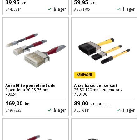
Hammer
Drivhustilbehør
39,95
59,95
kr.
kr.
terrassebrædder
Detektor
Robotplæneklipper
På lager
På lager
#
1435814
#
8271785
Høvl
Elartikler
Lecablokke
Diamantskæremaskine
Robotplæneklipper
og
Kiler
Flagstænger
tilbehør
fundablokke
Diamantslibertilbehør
til
Kloakrenser
Vandpumpe
hus
Lofter
Dykkerpistol
og
Kniv
Vertikalskærer
have
Lofttrapper
og
Dyksav
/
KAMPAGNE
hobbykniv
mosfjerner
Fuglefoderhus
Murbinder
Excentersliber
Anza Elite penselsæt ude
Anza basic penselsæt
3 pensler á 20-35-75mm
25-50-120 mm, t/udendørs
Koben
Vinduesvasker
Garderobe
700241
700136
Murpap
Excenterslibertilbehør
169,00
89,00
opbevaring
og
kr.
kr.
pr. sæt.
Kridtsnor
På lager
På lager
#
1977825
#
2346141
murfolie
Fedtsprøjte
Gavekort
Lærlingesæt
Mursten
Flamingoskærer
Grill
Landmålerstok