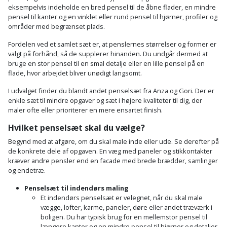
Palleløfter
Industristøvsuger
Højbede
eksempelvis indeholde en bred pensel til de åbne flader, en mindre
Sternbeklædning
pensel til kanter og en vinklet eller rund pensel til hjørner, profiler og
områder med begrænset plads.
Polsøger
Kantfræser
Højtaler
Tag
Fordelen ved et samlet sæt er, at penslernes størrelser og former er
og
Profilsaks
Kantlimer
Hylder
valgt på forhånd, så de supplerer hinanden. Du undgår dermed at
tagplader
bruge en stor pensel til en smal detalje eller en lille pensel på en
flade, hvor arbejdet bliver unødigt langsomt.
Reb
Kantlimertilbehør
Jagt
Terrassebrædder
og
I udvalget finder du blandt andet penselsæt fra Anza og Gori. Der er
og
Kap-
enkle sæt til mindre opgaver og sæt i højere kvaliteter til dig, der
snor
fritid
Terrasseopklodsning
maler ofte eller prioriterer en mere ensartet finish.
og
Hvilket penselsæt skal du vælge?
Renseservietter
geringssav
Jul
Tråd
og
Begynd med at afgøre, om du skal male inde eller ude. Se derefter på
til
de konkrete dele af opgaven. En væg med paneler og stikkontakter
Kerneboremaskine
Kaffe
wipes
byggeri
kræver andre pensler end en facade med brede brædder, samlinger
og endetræ.
Klammepistol
Klæbesøm
Sækkelukker
Træ
Penselsæt til indendørs maling
Et indendørs penselsæt er velegnet, når du skal male
Klippeværktøj
Køkkenudstyr
Saks
vægge, lofter, karme, paneler, døre eller andet træværk i
Vinduer
boligen. Du har typisk brug for en mellemstor pensel til
Kombokit
Leg
længere kanter og en mindre pensel til hjørner og detaljer.