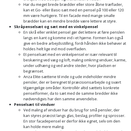
Har du meget brede brædder eller store åbne træflader,
Støttemur
kan et Go- eller Basic-sæt med en pensel på 100 eller 120
Tommestok
Rotationslaser
mm være hurtigere. Til en facade med mange smalle
brædder kan en mindre bredde være lettere at styre.
Støvsuger
Tømrervinkel
Rundsav
Skråpenselsæt og sæt med en vinkelpensel
En skrå eller vinklet pensel gør det lettere at føre penslen
Strygejern
langs en kant og komme ind i et hjørne. Formen kan også
Tragt
Rundsavsklinge
give en bedre arbejdsstilling, fordi hånden ikke behøver at
holdes helt lige ind mod overfladen.
Terrassevarmer
Ud-
Rystepudser
Et penselsæt med en vinkelpensel er især relevant til
beskæring ved væg og loft, maling omkring vinduer, karme,
og
Tømidler
under udhæng og ved andre steder, hvor pladsen er
Rystepudsertilbehør
aftrækker
begrænset.
Anza Elite-sættene til inde og ude indeholder mindre
Tørrestativ
Slagboremaskine
pensler, der er beregnet til præcisionsarbejde og svært
Værktøjskasse
tilgængelige områder. Kontrollér altid sættets konkrete
og
Trappevanger
penselformer, da to sæt med de samme bredder ikke
Slagnøgle
opbevaring
nødvendigvis har den samme anvendelse.
Penselsæt til vinduer
Udebruser
Slagnøgletilbehør
Ved maling af vinduer har du brug for små pensler, der
Værktøjssæt
afskærmning
kan styres præcist langs glas, beslag, profiler og sprosser.
En stor facadepensel er derfor ikke egnet, selv om den
Slagskruetrækker
Vaterpas
kan holde mere maling.
Varme