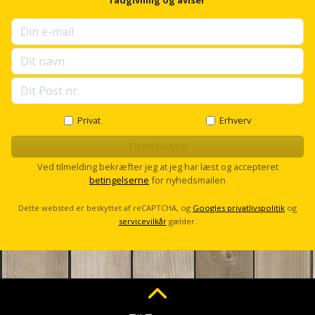
opbevares, så børsterne ikke bliver bøjet eller klemt.
Privat
Erhverv
TILMELD MIG
Ved tilmelding bekræfter jeg at jeg har læst og accepteret
betingelserne
for nyhedsmailen
Dette websted er beskyttet af reCAPTCHA, og
Googles privatlivspolitik
og
servicevilkår
gælder.