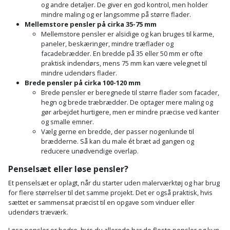
og andre detaljer. De giver en god kontrol, men holder
mindre maling og er langsomme på større flader.
Mellemstore pensler på cirka 35-75 mm
Mellemstore pensler er alsidige og kan bruges til karme,
paneler, beskæringer, mindre træflader og
facadebrædder. En bredde på 35 eller 50 mm er ofte
praktisk indendørs, mens 75 mm kan være velegnet til
mindre udendørs flader.
Brede pensler på cirka 100-120 mm
Brede pensler er beregnede til større flader som facader,
hegn og brede træbrædder. De optager mere maling og
gør arbejdet hurtigere, men er mindre præcise ved kanter
og smalle emner.
Vælg gerne en bredde, der passer nogenlunde til
brædderne. Så kan du male ét bræt ad gangen og
reducere unødvendige overlap.
Penselsæt eller løse pensler?
Et penselsæt er oplagt, når du starter uden malerværktøj og har brug
for flere størrelser til det samme projekt. Det er også praktisk, hvis
sættet er sammensat præcist til en opgave som vinduer eller
udendørs træværk.
Løse pensler er bedre, hvis du allerede har de fleste pensler og kun