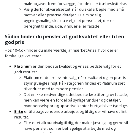
maleopgaver frem for vægge, facade eller træbeskyttelse.
og
Vælg derfor akvarelsættet, når du skal arbejde med små
svejsemaskine
motiver eller præcise detaljer. Til almindelig
bygningsmaling skal du vælge et penselsæt, der er
beregnet til inde, ude, vinduer eller facade.
Tagpladeværktøj
Sådan finder du pensler af god kvalitet eller til en
god pris
Trekantsliber
Hos 10-4.dk finder du malerværktøj af mærket Anza, hvor der er
forskellige kvaliteter
Trekantslibertilbehør
Platinum
er den bedste kvalitet og Anzas bedste valg for et
Vægscanner
godt resultat
Platinum er det relevante valg, når resultatet og en præcis
styring vægtes højt. På kategorien findes et Platinum sæt
Varmekanon
til vinduer med to mindre pensler.
Det er ikke nødvendigvis det bedste køb til en grov facade,
Varmepistol
men kan være en fordel på synlige vinduer og detaljer,
hvor penselspor og upræcise kanter hurtigt bliver tydelige.
Elite
er til tilbagevendende arbejde, og til dig der vil have et fint
Vinkelsliber
resultat.
Elite er et allroundvalg til dig, der maler jævnligt og gerne vil
Vinkelslibertilbehør
have pensler, som er behagelige at arbejde med og