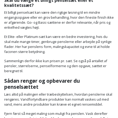
Skal du vælge et billigt penselsæt eller et
kvalitetssæt?
Et billigt penselsæt kan være den rigtige løsning til en mindre
engangsopgave eller en grov behandling, hvor den fineste finish ikke
er afgørende. Go- og Basic-sættene er derfor relevante, når pris og
enkelhed vægtes højt.
Et Elite- eller Platinum-sæt kan være en bedre investering, hvis du
skal male mange timer, genbruge penslerne eller arbejde på synlige
flader. Her har penslens form, malingskapacitet og evne til at holde
faconen større betydning.
Sammenlign derfor ikke kun prisen pr. sæt. Se også på antallet af
pensler, størrelserne, penselformerne og den opgave, sættet er
beregnet til.
Sådan rengør og opbevarer du
penselsættet
Læs altid på malingen eller træbeskyttelsen, hvordan penslerne skal
rengøres. Vandfortyndbare produkter kan normalt vaskes ud med
vand, mens andre produkter kan kræve et egnet rensemiddel.
Fjern først så meget maling som muligt fra penslen. Vask derefter