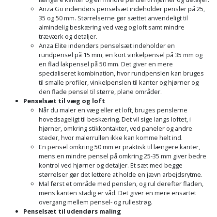
Sav
WinWin
Anza Go indendørs penselsæt indeholder pensler på 25,
plader
35 og 50 mm. Størrelserne gør sættet anvendeligt til
Kompressor
Lommelygte
Savbuk
almindelig beskæring ved væg og loft samt mindre
træværk og detaljer.
Lader
Merchandise
Savklinge
Anza Elite indendørs penselsæt indeholder en
rundpensel på 15 mm, en kort vinkelpensel på 35 mm og
en flad lakpensel på 50 mm. Det giver en mere
Ligesliber
Mobiltilbehør
Skraber
specialiseret kombination, hvor rundpenslen kan bruges
til smalle profiler, vinkelpenslen til kanter og hjørner og
Limpistol
Pavillon
Skruestik
den flade pensel til større, plane områder.
Penselsæt til væg og loft
Når du maler en væg eller et loft, bruges penslerne
Linjelaser
Personlig
Skruetrækker
hovedsageligt til beskæring. Det vil sige langs loftet, i
pleje
hjørner, omkring stikkontakter, ved paneler og andre
Loddekolbe
Skruetvinge
steder, hvor malerrullen ikke kan komme helt ind.
En pensel omkring 50 mm er praktisk til længere kanter,
Plantekasser
mens en mindre pensel på omkring 25-35 mm giver bedre
Luftværktøj
Slibeartikler
kontrol ved hjørner og detaljer. Et sæt med begge
Postkasse
størrelser gør det lettere at holde en jævn arbejdsrytme.
Måleinstrumenter
Smøring
Mal først et område med penslen, og rul derefter fladen,
mens kanten stadig er våd. Det giver en mere ensartet
Postkassestander
og
Malersprøjte
overgang mellem pensel- og rullestrøg.
rustopløser
Penselsæt til udendørs maling