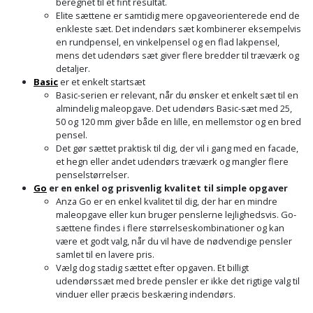
beregnet til et fint resultat.
Elite sættene er samtidig mere opgaveorienterede end de
enkleste sæt. Det indendørs sæt kombinerer eksempelvis
en rundpensel, en vinkelpensel og en flad lakpensel,
mens det udendørs sæt giver flere bredder til træværk og
detaljer.
Basic
er et enkelt startsæt
Basic-serien er relevant, når du ønsker et enkelt sæt til en
almindelig maleopgave. Det udendørs Basic-sæt med 25,
50 og 120 mm giver både en lille, en mellemstor og en bred
pensel.
Det gør sættet praktisk til dig, der vil i gang med en facade,
et hegn eller andet udendørs træværk og mangler flere
penselstørrelser.
Go
er en enkel og prisvenlig kvalitet til simple opgaver
Anza Go er en enkel kvalitet til dig, der har en mindre
maleopgave eller kun bruger penslerne lejlighedsvis. Go-
sættene findes i flere størrelseskombinationer og kan
være et godt valg, når du vil have de nødvendige pensler
samlet til en lavere pris.
Vælg dog stadig sættet efter opgaven. Et billigt
udendørssæt med brede pensler er ikke det rigtige valg til
vinduer eller præcis beskæring indendørs.