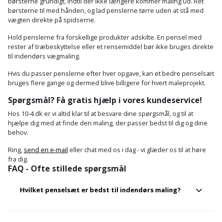
børsterne grundigt, indtil der ikke længere kommer maling ud. Ret
børsterne til med hånden, og lad penslerne tørre uden at stå med
vægten direkte på spidserne.
Hold penslerne fra forskellige produkter adskilte. En pensel med
rester af træbeskyttelse eller et rensemiddel bør ikke bruges direkte
til indendørs vægmaling.
Hvis du passer penslerne efter hver opgave, kan et bedre penselsæt
bruges flere gange og dermed blive billigere for hvert maleprojekt.
Spørgsmål? Få gratis hjælp i vores kundeservice!
Hos 10-4.dk er vi altid klar til at besvare dine spørgsmål, og til at
hjælpe dig med at finde den maling, der passer bedst til dig og dine
behov.
Ring,
send en e-mail
eller chat med os i dag - vi glæder os til at høre
fra dig.
FAQ - Ofte stillede spørgsmål
Hvilket penselsæt er bedst til indendørs maling?