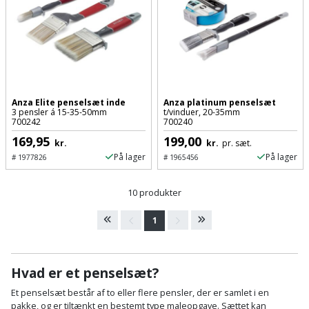
Plastlister
Flisevibrator
Gummibåd
Løfteudstyr
og
Radonsikring
Føringsskinne
kajak
Målebånd
Rumdeler
Forlængerledning
Havemøbler
Markeringsværktøj
Sand
Fugepistol
Anza Elite penselsæt inde
Anza platinum penselsæt
3 pensler á 15-35-50mm
t/vinduer, 20-35mm
Havepleje
og
Mejsel
700242
700240
Fugtmåler
grus
169,95
199,00
kr.
kr.
pr. sæt.
Haveredskaber
Murerværktøj
På lager
På lager
#
1977826
#
1965456
Gipsskruemaskine
Skruer,
Haveslange
Nedstryger
bolte
10 produkter
Girafsliber
og
og
Nøgleværktøj
tilbehør
1
møtrikker
Girafsliber
Økse
tilbehør
Havetilbehør
Skunklem
Hvad er et penselsæt?
Oliekande
Høvl
Hegn
Søm
Et penselsæt består af to eller flere pensler, der er samlet i en
pakke, og er tiltænkt en bestemt type maleopgave. Sættet kan