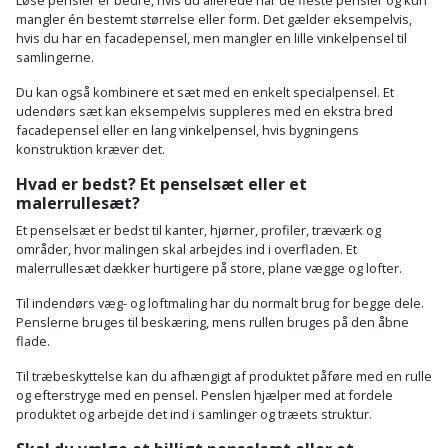
mangler én bestemt størrelse eller form. Det gælder eksempelvis,
hvis du har en facadepensel, men mangler en lille vinkelpensel til
samlingerne.
Du kan også kombinere et sæt med en enkelt specialpensel. Et
udendørs sæt kan eksempelvis suppleres med en ekstra bred
facadepensel eller en lang vinkelpensel, hvis bygningens
konstruktion kræver det.
Hvad er bedst? Et penselsæt eller et
malerrullesæt?
Et penselsæt er bedst til kanter, hjørner, profiler, træværk og
områder, hvor malingen skal arbejdes ind i overfladen. Et
malerrullesæt dækker hurtigere på store, plane vægge og lofter.
Til indendørs væg- og loftmaling har du normalt brug for begge dele.
Penslerne bruges til beskæring, mens rullen bruges på den åbne
flade.
Til træbeskyttelse kan du afhængigt af produktet påføre med en rulle
og efterstryge med en pensel. Penslen hjælper med at fordele
produktet og arbejde det ind i samlinger og træets struktur.