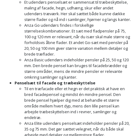
Prepping
Et udendørs penselsæt er sammensat til træbeskyttelse,
Mejselhammer
maling af facade, hegn, udhæng, skur eller andet
Soldater
udendørs træværk. Her skal sættet både kunne dække
Presenning
støtte
Multicutter
større flader og nå ind i samlinger, hjørner og langs kanter.
og
Anza Go udendørs findes i forskellige
Redskabsskur
størrelseskombinationer. Et sæt med fladpensler på 75,
teleskopstøtte
Multicuttertilbehør
100 og 120 mm er relevant, når du især skal male større og
Rengøring
forholdsvis åbne flader. Et andet Go-sæt med pensler på
Stålbørste
Multisliber
20, 50 og 100 mm giver større variation mellem detaljer og
brede træflader.
Shelter
Anza Basic udendørs indeholder pensler på 25, 50 og 120
Stemmejern
Nedbrydningshammer
mm. Den brede pensel kan bruges til facadebrædder og
Sikkerhed
større områder, mens de mindre pensler er relevante
Stige
Overfræser
omkring samlinger og kanter.
i
Penselsæt til facade og træbeskyttelse
hjemmet
Til en træfacade eller et hegn er det praktisk at have en
Stillads
Overfræsertilbehør
bred facadepensel og mindst én mindre pensel. Den
brede pensel hjælper dig med at behandle et større
Skadedyrsbekæmpelse
Tænger
Polermaskine
område mellem hvert dyp, mens den lille pensel kan
arbejde træbeskyttelsen ind i revner, samlinger og
Skraldespandsskjuler
endetræ.
Tagpapbrænder
Rillefræser
Anza Elite udendørs penselsæt indeholder pensler på 20,
35 og 75 mm. Det gør sættet velegnet, når du både skal
Skydelåge
Tapetværktøj
Røreværk
arbejde med detaljer og mellemstore flader.