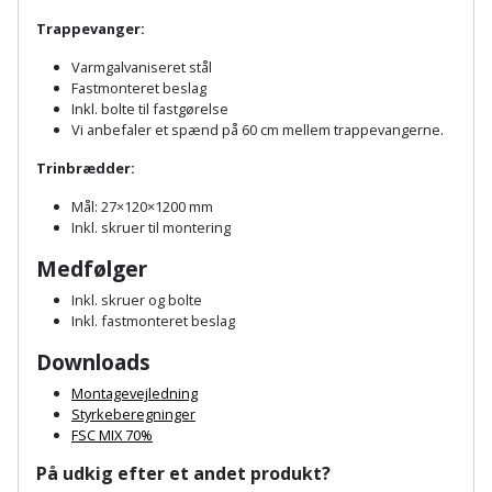
Palleløfter
Industristøvsuger
Højbede
Sternbeklædning
Trappevanger:
Polsøger
Kantfræser
Højtaler
Varmgalvaniseret stål
Tag
Fastmonteret beslag
og
Inkl. bolte til fastgørelse
Profilsaks
Kantlimer
Hylder
Vi anbefaler et spænd på 60 cm mellem trappevangerne.
tagplader
Reb
Kantlimertilbehør
Jagt
Trinbrædder:
Terrassebrædder
og
og
Mål: 27×120×1200 mm
Kap-
snor
fritid
Inkl. skruer til montering
Terrasseopklodsning
og
Medfølger
Renseservietter
geringssav
Jul
Tråd
Inkl. skruer og bolte
og
til
Inkl. fastmonteret beslag
Kerneboremaskine
Kaffe
wipes
byggeri
Downloads
Klammepistol
Klæbesøm
Sækkelukker
Montagevejledning
Træ
Styrkeberegninger
Klippeværktøj
Køkkenudstyr
FSC MIX 70%
Saks
Vinduer
På udkig efter et andet produkt?
Kombokit
Leg