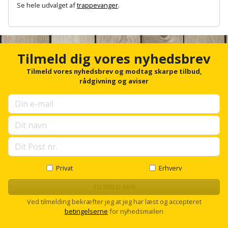
Sav
Se hele udvalget af
trappevanger
.
WinWin
plader
Kompressor
Lommelygte
A
Savbuk
n
c
Lader
Merchandise
Savklinge
h
Tilmeld dig vores nyhedsbrev
o
Ligesliber
Mobiltilbehør
r
Skraber
Tilmeld vores nyhedsbrev og modtag skarpe tilbud,
f
rådgivning og aviser
o
Limpistol
Pavillon
Skruestik
r
u
Linjelaser
Personlig
p
Skruetrækker
s
pleje
e
Loddekolbe
Skruetvinge
l
Plantekasser
l
Luftværktøj
Slibeartikler
s
Privat
Erhverv
c
Postkasse
r
TILMELD MIG
Måleinstrumenter
Smøring
o
Ved tilmelding bekræfter jeg at jeg har læst og accepteret
Postkassestander
og
l
betingelserne
for nyhedsmailen
Malersprøjte
l
rustopløser