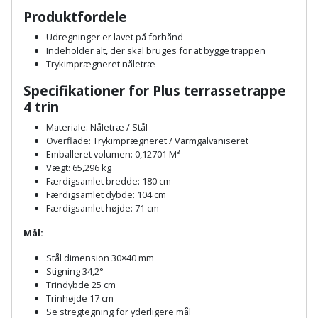
Plastlister
Flisevibrator
Produktfordele
Gummibåd
Løfteudstyr
og
Radonsikring
Udregninger er lavet på forhånd
Føringsskinne
Indeholder alt, der skal bruges for at bygge trappen
kajak
Målebånd
Trykimprægneret nåletræ
Rumdeler
Forlængerledning
Havemøbler
Specifikationer for Plus terrassetrappe
Markeringsværktøj
Sand
4 trin
Fugepistol
Havepleje
og
Mejsel
Materiale: Nåletræ / Stål
Fugtmåler
Overflade: Trykimprægneret / Varmgalvaniseret
grus
Haveredskaber
Emballeret volumen: 0,12701
M³
Murerværktøj
Vægt: 65,296 kg
Gipsskruemaskine
Skruer,
Færdigsamlet bredde: 180 cm
Haveslange
Nedstryger
bolte
Færdigsamlet dybde: 104 cm
Girafsliber
og
Færdigsamlet højde: 71 cm
og
Nøgleværktøj
tilbehør
møtrikker
Mål:
Girafsliber
Økse
tilbehør
Stål dimension 30×40 mm
Havetilbehør
Skunklem
Stigning 34,2°
Trindybde 25 cm
Oliekande
Høvl
Hegn
Trinhøjde 17 cm
Søm
Se stregtegning for yderligere mål