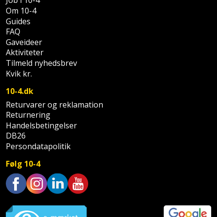
Job i 10-4
Om 10-4
Støttemur
Tommestok
Rotationslaser
Guides
FAQ
Støvsuger
Gaveideer
Tømrervinkel
Rundsav
Aktiviteter
Strygejern
Tilmeld nyhedsbrev
Tragt
Rundsavsklinge
Kvik kr.
Terrassevarmer
Ud-
Rystepudser
10-4.dk
og
Returvarer og reklamation
Tømidler
Rystepudsertilbehør
aftrækker
Returnering
Handelsbetingelser
Tørrestativ
Slagboremaskine
DB26
Værktøjskasse
Persondatapolitik
og
Trappevanger
Slagnøgle
opbevaring
Følg 10-4
Udebruser
Slagnøgletilbehør
Værktøjssæt
afskærmning
Trustpilot
Slagskruetrækker
Vaterpas
Varme