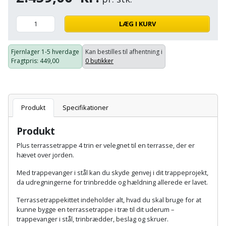
Hammer
Drivhustilbehør
terrassebrædder
Detektor
Robotplæneklipper
LÆG I KURV
Høvl
Elartikler
Lecablokke
Diamantskæremaskine
Robotplæneklipper
og
Kiler
Flagstænger
Fjernlager
1-5 hverdage
Kan bestilles til afhentning i
tilbehør
fundablokke
Fragtpris
: 449,00
0 butikker
Diamantslibertilbehør
til
Kloakrenser
Vandpumpe
hus
Lofter
Dykkerpistol
og
Kniv
Vertikalskærer
have
Lofttrapper
Produkt
Specifikationer
og
Dyksav
/
hobbykniv
mosfjerner
Fuglefoderhus
Murbinder
Produkt
Excentersliber
Plus terrassetrappe 4 trin er velegnet til en terrasse, der er
Koben
Vinduesvasker
Garderobe
Murpap
hævet over jorden.
Excenterslibertilbehør
opbevaring
og
Kridtsnor
Med trappevanger i stål kan du skyde genvej i dit trappeprojekt,
murfolie
Fedtsprøjte
da udregningerne for trinbredde og hældning
allerede er lavet.
Gavekort
Lærlingesæt
Terrassetrappekittet indeholder alt, hvad du skal bruge for at
Mursten
Flamingoskærer
kunne bygge en terrassetrappe i træ til dit uderum –
Grill
Landmålerstok
trappevanger i stål, trinbrædder, beslag og skruer.