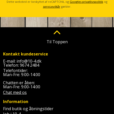
Prepping
Dette websted er beskyttet af reCAPTCHA, og
Googles privatlivspolitik
og
Mejselhammer
servicevilkår
gælder.
Soldater
Presenning
støtte
Multicutter
og
Redskabsskur
teleskopstøtte
Multicuttertilbehør
Rengøring
Stålbørste
Multisliber
Til Toppen
Shelter
Stemmejern
Nedbrydningshammer
Kontakt kundeservice
Sikkerhed
E-mail:
info@10-4.dk
Stige
Overfræser
Telefon:
9674 2484
i
Telefontider:
hjemmet
Man-Fre: 9:00-14:00
Stillads
Overfræsertilbehør
Chatten er åben:
Skadedyrsbekæmpelse
Man-Fre: 9:00-14:00
Tænger
Polermaskine
Chat med os
Skraldespandsskjuler
Tagpapbrænder
Rillefræser
Information
Find butik og åbningstider
Skydelåge
Tapetværktøj
Røreværk