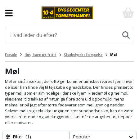
Forside
10-
4
-
Byggematerialer
billigt
online
Aluprofiler
Gulve
byggemarked
og
tømmerhandel
Armering
Fliser
Værktøj
Forside
Hus, have og fritid
Skadedyrsbekæmpelse
Møl
-
og
Klik
Asfalt
Afmærkning
Elværktøj
klinker
og
Møl
byg
Befæstigelse
Arbejdsbuk
Afkortersav
Havemaskiner
Møl er små insekter, der ofte gør kommer uønsket i vores hjem, hvor
Gulvtilbehør
de især kan finde vej til tøjskabe og madskabe. Der findes primært to
typer møl, som er almindelige i danske hjem: klædemøl og melmøl.
Bordplade
Arbejdsvogn
Afstandsmåler
Brændekløver
Hus,
Gulvunderlag
Klædemøl tiltrækkes af naturlige fibre som uld og bomuld, mens
have
melmøl er på jagt efter tørre fødevarer som mel, gryn og nødder.
Byggeplader
Bærehåndtag
Arbejdsbord
Buskrydder
Selvom møl i sig selv ikke udgør en stor sundhedsrisiko, kan de være
Gulvvarme
og
yderst irriterende og ødelæggende, især når de angriber tøj, tæpper
fritid
eller madvarer.
Bygningsbeslag
Båndstrammer
Arbejdslamper
Dykpumpe
Laminatgulv
og
og
Affaldssortering
Maling
Filter
(1)
Populær