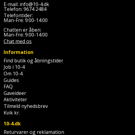
E-mail:
info@10-4.dk
Telefon:
9674 2484
Støttemur
Tommestok
Rotationslaser
Telefontider:
Man-Fre: 9:00-14:00
Støvsuger
Tømrervinkel
Rundsav
Chatten er åben:
Man-Fre: 9:00-14:00
Strygejern
Tragt
Rundsavsklinge
Chat med os
Terrassevarmer
Information
Ud-
Rystepudser
Find butik og åbningstider
og
Tømidler
Job i 10-4
Rystepudsertilbehør
aftrækker
Om 10-4
Guides
Tørrestativ
Slagboremaskine
Værktøjskasse
FAQ
Gaveideer
og
Trappevanger
Slagnøgle
Aktiviteter
opbevaring
Tilmeld nyhedsbrev
Udebruser
Slagnøgletilbehør
Kvik kr.
Værktøjssæt
afskærmning
10-4.dk
Slagskruetrækker
Vaterpas
Varme
Returvarer og reklamation