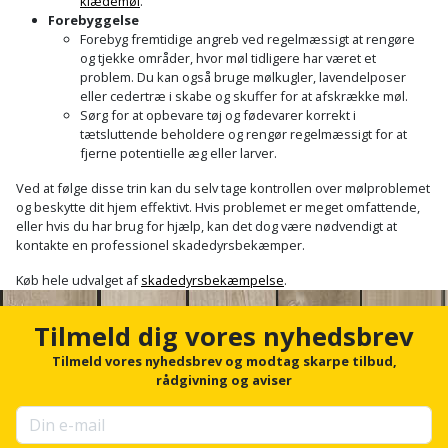
Sav
klædemøl
.
WinWin
Forebyggelse
plader
Kompressor
Forebyg fremtidige angreb ved regelmæssigt at rengøre
Lommelygte
Savbuk
og tjekke områder, hvor møl tidligere har været et
problem. Du kan også bruge mølkugler, lavendelposer
Lader
Merchandise
Savklinge
eller cedertræ i skabe og skuffer for at afskrække møl.
Sørg for at opbevare tøj og fødevarer korrekt i
Ligesliber
tætsluttende beholdere og rengør regelmæssigt for at
Mobiltilbehør
Skraber
fjerne potentielle æg eller larver.
Limpistol
Pavillon
Skruestik
Ved at følge disse trin kan du selv tage kontrollen over mølproblemet
og beskytte dit hjem effektivt. Hvis problemet er meget omfattende,
eller hvis du har brug for hjælp, kan det dog være nødvendigt at
Linjelaser
Personlig
Skruetrækker
kontakte en professionel skadedyrsbekæmper.
pleje
Loddekolbe
Køb hele udvalget af
skadedyrsbekæmpelse
.
Skruetvinge
Plantekasser
Luftværktøj
Slibeartikler
Tilmeld dig vores nyhedsbrev
Postkasse
Tilmeld vores nyhedsbrev og modtag skarpe tilbud,
Måleinstrumenter
Smøring
rådgivning og aviser
Postkassestander
og
Malersprøjte
rustopløser