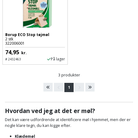
Batteri
kr.
og
Rør
Brænde
Fugtsikring
Fugepistol
Motorenhed
afrensning
og
Betonsliber
og
fittings
Brændeovn
Garageport
Motorsav
Spartelmasse
skumpistol
Guides
Bindemaskine
og
til
Stålvask
Borup ECO Stop tøjmøl
Brandslukker
Gelænder
2 stk
Gevindskærer
kædesav
væg
Bits
322006001
Gaveideer
Ventilation
74,95
Brugskunst
Gips
kr.
Gipsværktøj
Motorsav
Tape
og
Bor
På lager
#
2432463
Aktiviteter
og
indeklima
Camping
Grundmursplader
Glasløfter
Bordrundsav
kædesav
3 produkter
tilbehør
Damprengøring
Hardieplank
Glasskærer
Bore-
1
brædder
og
Pælebor
Dørmåtte
Hæftepistol
skruemaskine
Hemsestige
og
Hvordan ved jeg at det er møl?
Plæneklipper
Dørrist
-
Borehammer
Isolering
Det kan være udfordrende at identificere møl i hjemmet, men der er
hammer
Plæneklipper
Drivhus
nogle klare tegn, du kan kigge efter.
Boremaskinetilbehør
tilbehør
Komposit
Klædemøl