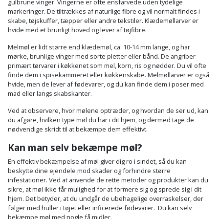
Plastlister
gulbrune vinger. Vingerne er ofte ensfarvede uden tydelige
Flisevibrator
Gummibåd
markeringer. De tiltrækkes af naturlige fibre og vil normalt findes i
Løfteudstyr
skabe, tøjskuffer, tæpper eller andre tekstiler. Klædemøllarver er
og
Radonsikring
Føringsskinne
hvide med et brunligt hoved og lever af tøjfibre.
kajak
Målebånd
Melmøl er lidt større end klædemøl, ca. 10-14 mm lange, og har
Rumdeler
Forlængerledning
mørke, brunlige vinger med sorte pletter eller bånd. De angriber
Havemøbler
Markeringsværktøj
primært tørvarer i køkkenet som mel, korn, ris og nødder. Du vil ofte
Sand
Fugepistol
finde dem i spisekammeret eller køkkenskabe. Melmøllarver er også
Havepleje
og
Mejsel
hvide, men de lever af fødevarer, og du kan finde dem i poser med
mad eller langs skabskanter.
Fugtmåler
grus
Haveredskaber
Murerværktøj
Ved at observere, hvor mølene optræder, og hvordan de ser ud, kan
Gipsskruemaskine
Skruer,
du afgøre, hvilken type møl du har i dit hjem, og dermed tage de
Haveslange
nødvendige skridt til at bekæmpe dem effektivt.
Nedstryger
bolte
Girafsliber
og
Kan man selv bekæmpe møl?
og
Nøgleværktøj
tilbehør
møtrikker
En effektiv bekæmpelse af møl giver dig ro i sindet, så du kan
Girafsliber
beskytte dine ejendele mod skader og forhindre større
Økse
tilbehør
Havetilbehør
infestationer. Ved at anvende de rette metoder og produkter kan du
Skunklem
sikre, at møl ikke får mulighed for at formere sig og sprede sig i dit
hjem. Det betyder, at du undgår de ubehagelige overraskelser, der
Oliekande
Høvl
Hegn
Søm
følger med huller i tøjet eller inficerede fødevarer. Du kan selv
bekæmpe møl med nogle få midler.