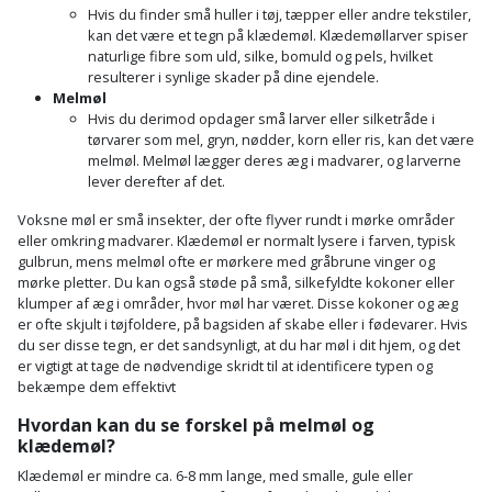
Hammer
Drivhustilbehør
terrassebrædder
Hvis du finder små huller i tøj, tæpper eller andre tekstiler,
Detektor
Robotplæneklipper
kan det være et tegn på klædemøl. Klædemøllarver spiser
Høvl
Elartikler
naturlige fibre som uld, silke, bomuld og pels, hvilket
Lecablokke
resulterer i synlige skader på dine ejendele.
Diamantskæremaskine
Robotplæneklipper
og
Melmøl
Kiler
Flagstænger
tilbehør
Hvis du derimod opdager små larver eller silketråde i
fundablokke
Diamantslibertilbehør
til
tørvarer som mel, gryn, nødder, korn eller ris, kan det være
Kloakrenser
melmøl. Melmøl lægger deres æg i madvarer, og larverne
Vandpumpe
hus
Lofter
lever derefter af det.
Dykkerpistol
og
Kniv
Vertikalskærer
Voksne møl er små insekter, der ofte flyver rundt i mørke områder
have
Lofttrapper
og
Dyksav
eller omkring madvarer. Klædemøl er normalt lysere i farven, typisk
/
gulbrun, mens melmøl ofte er mørkere med gråbrune vinger og
hobbykniv
mosfjerner
Fuglefoderhus
Murbinder
mørke pletter. Du kan også støde på små, silkefyldte kokoner eller
Excentersliber
klumper af æg i områder, hvor møl har været. Disse kokoner og æg
Koben
er ofte skjult i tøjfoldere, på bagsiden af skabe eller i fødevarer. Hvis
Vinduesvasker
Garderobe
Murpap
Excenterslibertilbehør
du ser disse tegn, er det sandsynligt, at du har møl i dit hjem, og det
opbevaring
og
er vigtigt at tage de nødvendige skridt til at identificere typen og
Kridtsnor
bekæmpe dem effektivt
murfolie
Fedtsprøjte
Gavekort
Lærlingesæt
Hvordan kan du se forskel på melmøl og
Mursten
klædemøl?
Flamingoskærer
Grill
Landmålerstok
Klædemøl er mindre ca. 6-8 mm lange, med smalle, gule eller