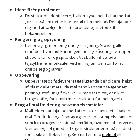
Palleløfter
Industristøvsuger
Højbede
Sternbeklædning
Identificér problemet
Først skal du identificere, hvilken type møl du har med at
Polsøger
Kantfræser
Højtaler
Tag
gøre, altså om det er klædemøl eller melmøl. Det hjælper
dig med at vælge det rette produkt og metode til
og
Profilsaks
Kantlimer
Hylder
bekæmpelsen.
tagplader
Rengøring og oprydning
Det er vigtigt med en grundig rengøring. Støvsug alle
Reb
Kantlimertilbehør
Jagt
områder, hvor møl kunne gemme sig, såsom gulvtæpper,
Terrassebrædder
og
og
skabe, skuffer og sprækker. Vask alle inficerede
Kap-
tøjstykker eller tekstiler ved en høj temperatur for at
snor
fritid
Terrasseopklodsning
dræbe æg og larver.
og
Opbevaring
Renseservietter
geringssav
Jul
Opbevar tøj og fødevarer i tætsluttende beholdere, helst
Tråd
og
af plastik eller metal, da møl nemt kan trænge igennem
til
papir og stof. Brug f.eks. vakuumposer til tøj, der ikke
Kerneboremaskine
Kaffe
wipes
byggeri
bruges ofte, for at minimere risikoen for mølangreb.
Brug af mølfælder og bekæmpelsesmidler
Klammepistol
Klæbesøm
Sækkelukker
Mølfælder kan hjælpe med at reducere antallet af voksne
Træ
møl. Der findes også spray og andre bekæmpelsesmidler,
som kan bruges direkte på områder, hvor møl observeres.
Klippeværktøj
Køkkenudstyr
Saks
Vinduer
Vær omhyggelig med at følge instruktionerne på produktet
for at sikre effektiv brug. Køb midler mod
melmøl
eller
Kombokit
Leg