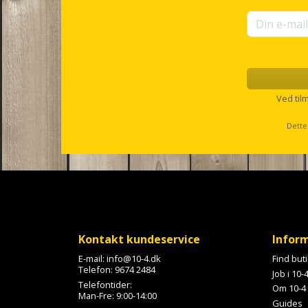
f
o
r
u
p
s
e
l
Ved til
l
s
Dette
c
r
o
l
l
Kontakt kundeservice
Infor
E-mail:
info@10-4.dk
Find but
Telefon:
9674 2484
Job i 10-
Telefontider:
Om 10-4
Man-Fre: 9:00-14:00
Guides