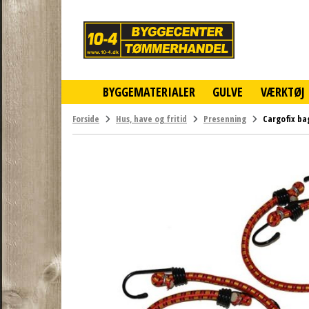
10-
4
-
billigt
online
BYGGEMATERIALER
GULVE
VÆRKTØJ
byggemarked
og
tømmerhandel
Forside
Hus, have og fritid
Presenning
Cargofix b
-
Klik
og
byg