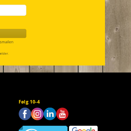
smailen
ælder.
Følg 10-4
Trustpilot