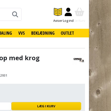
Aviser
Log ind
Se Kurv
MALING
VVS
BEKLÆDNING
OUTLET
rop med krog
12931
LÆG I KURV