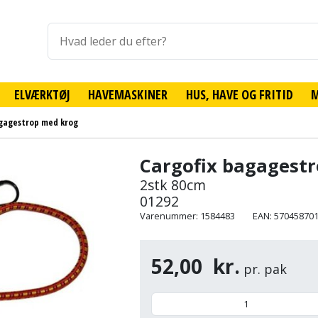
ELVÆRKTØJ
HAVEMASKINER
HUS, HAVE OG FRITID
agagestrop med krog
Cargofix bagagest
2stk 80cm
01292
Varenummer: 1584483
EAN: 57045870
52,00
kr.
pr. pak