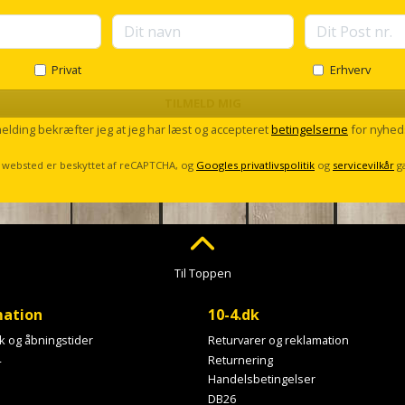
Privat
Erhverv
TILMELD MIG
melding bekræfter jeg at jeg har læst og accepteret
betingelserne
for nyhed
 websted er beskyttet af reCAPTCHA, og
Googles privatlivspolitik
og
servicevilkår
g
Til Toppen
mation
10-4.dk
ik og åbningstider
Returvarer og reklamation
4
Returnering
Handelsbetingelser
DB26