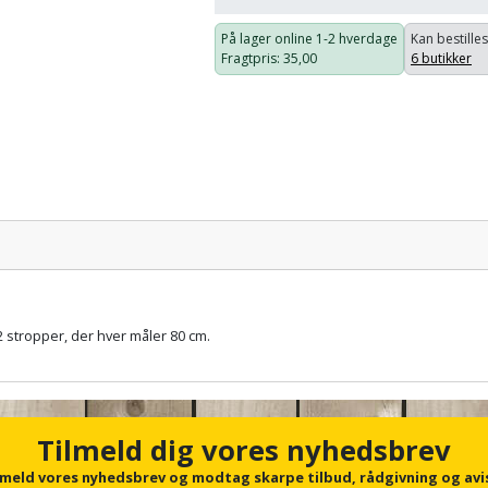
På lager online
1-2 hverdage
Kan bestilles
Fragtpris
: 35,00
6 butikker
Pris:
2 stropper, der hver måler 80 cm.
Tilmeld dig vores nyhedsbrev
lmeld vores nyhedsbrev og modtag skarpe tilbud, rådgivning og avi