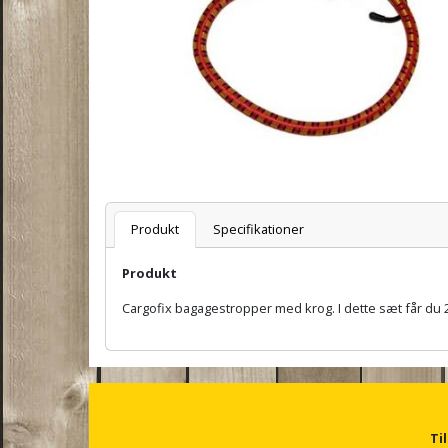
Varenummer
Produkt
Specifikationer
Produkt
Cargofix bagagestropper med krog. I dette sæt får du 
A
n
c
h
o
r
Ti